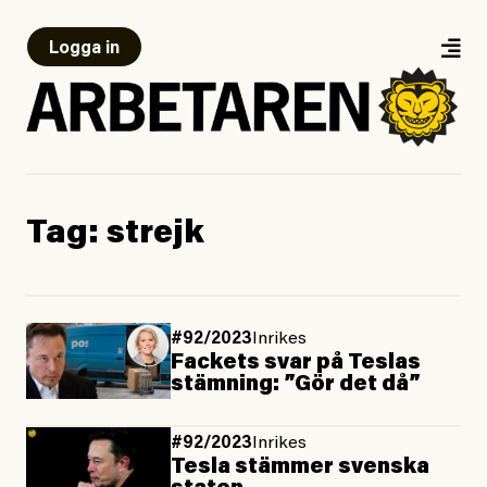
Logga in
Tag:
strejk
#92/2023
Inrikes
Fackets svar på Teslas
stämning: ”Gör det då”
#92/2023
Inrikes
Tesla stämmer svenska