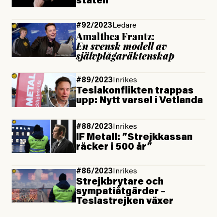
staten
#92/2023
Ledare
Amalthea Frantz:
En svensk modell av
självplågar­­äktenskap
#89/2023
Inrikes
Teslakonflikten trappas
upp: Nytt varsel i Vetlanda
#88/2023
Inrikes
IF Metall: ”Strejk­kassan
räcker i 500 år”
#86/2023
Inrikes
Strejkbrytare och
sympatiåtgärder –
Teslastrejken växer