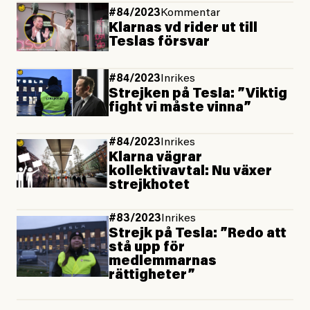
#84/2023
Kommentar
Klarnas vd rider ut till
Teslas försvar
#84/2023
Inrikes
Strejken på Tesla: ”Viktig
fight vi måste vinna”
#84/2023
Inrikes
Klarna vägrar
kollektivavtal: Nu växer
strejkhotet
#83/2023
Inrikes
Strejk på Tesla: ”Redo att
stå upp för
medlemmarnas
rättigheter”