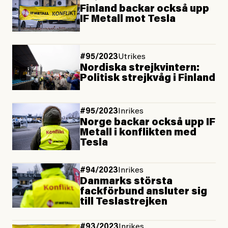
Finland backar också upp
IF Metall mot Tesla
#95/2023
Utrikes
Nordiska strejkvintern:
Politisk strejkvåg i Finland
#95/2023
Inrikes
Norge backar också upp IF
Metall i konflikten med
Tesla
#94/2023
Inrikes
Danmarks största
fackförbund ansluter sig
till Teslastrejken
#93/2023
Inrikes