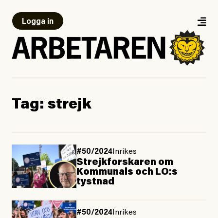
Logga in
Tag:
strejk
#50/2024
Inrikes
Strejkforskaren om
Kommunals och LO:s
tystnad
#50/2024
Inrikes