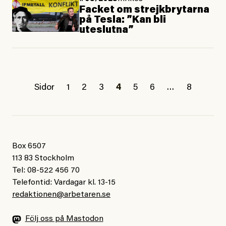
Facket om strejkbrytarna
på Tesla: ”Kan bli
uteslutna”
Sidor
1
2
3
4
5
6
…
8
Box 6507
113 83 Stockholm
Tel: 08-522 456 70
Telefontid: Vardagar kl. 13-15
redaktionen@arbetaren.se
Följ oss på Mastodon