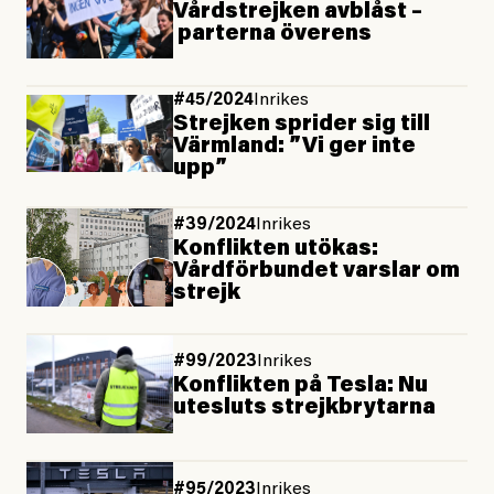
Vårdstrejken avblåst –
parterna överens
#45/2024
Inrikes
Strejken sprider sig till
Värmland: ”Vi ger inte
upp”
#39/2024
Inrikes
Konflikten utökas:
Vårdförbundet varslar om
strejk
#99/2023
Inrikes
Konflikten på Tesla: Nu
utesluts strejkbrytarna
#95/2023
Inrikes