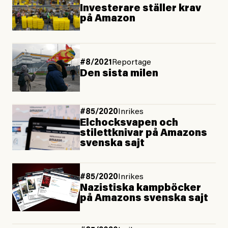
Investerare ställer krav
på Amazon
#8/2021
Reportage
Den sista milen
#85/2020
Inrikes
Elchocksvapen och
stilettknivar på Amazons
svenska sajt
#85/2020
Inrikes
Nazistiska kampböcker
på Amazons svenska sajt