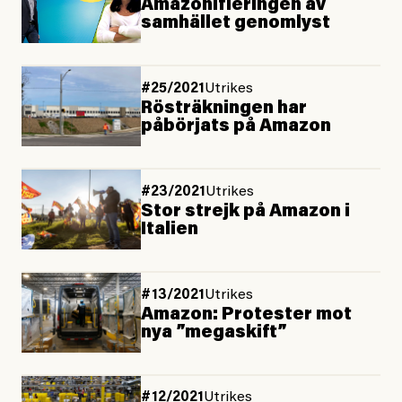
Amazonifieringen av
samhället genomlyst
#25/2021
Utrikes
Rösträkningen har
påbörjats på Amazon
#23/2021
Utrikes
Stor strejk på Amazon i
Italien
#13/2021
Utrikes
Amazon: Protester mot
nya ”megaskift”
#12/2021
Utrikes