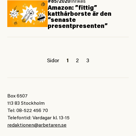
#85/2020
Inrikes
Amazon: ”fittig”
katthårborste är den
”senaste
presentpresenten”
Sidor
1
2
3
Box 6507
113 83 Stockholm
Tel: 08-522 456 70
Telefontid: Vardagar kl. 13-15
redaktionen@arbetaren.se