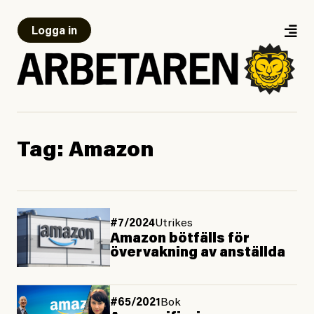
Logga in
Tag:
Amazon
#7/2024
Utrikes
Amazon bötfälls för
övervakning av anställda
#65/2021
Bok