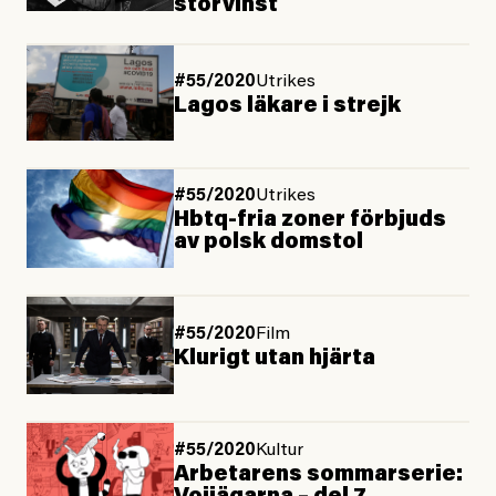
storvinst
#55/2020
Utrikes
Lagos läkare i strejk
#55/2020
Utrikes
Hbtq-fria zoner förbjuds
av polsk domstol
#55/2020
Film
Klurigt utan hjärta
#55/2020
Kultur
Arbetarens sommarserie: