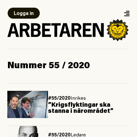
Logga in
Nummer 55 / 2020
#55/2020
Inrikes
”Krigsflyktingar ska
stanna i närområdet”
#55/2020
Ledare