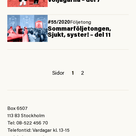
Voijägarna – del 7
#55/2020
Följetong
Sommarföljetongen,
Sjukt, syster! – del 11
Sidor
1
2
Box 6507
113 83 Stockholm
Tel: 08-522 456 70
Telefontid: Vardagar kl. 13-15