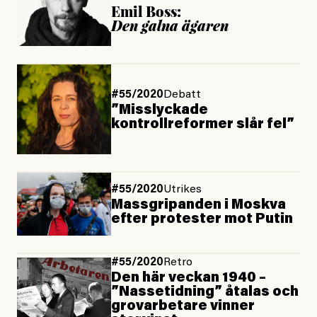
Emil Boss:
Den galna ägaren
#55/2020
Debatt
”Misslyckade
kontrollreformer slår fel”
#55/2020
Utrikes
Massgripanden i Moskva
efter protester mot Putin
#55/2020
Retro
Den här veckan 1940 –
”Nassetidning” åtalas och
grovarbetare vinner