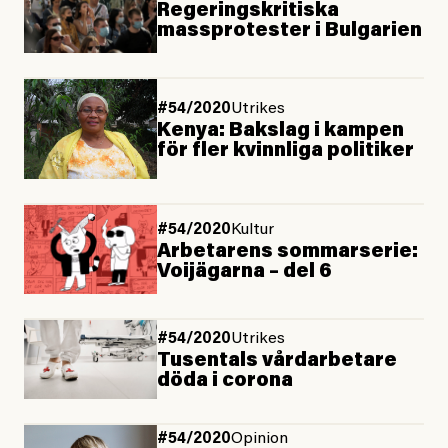
Regeringskritiska
massprotester i Bulgarien
#54/2020
Utrikes
Kenya: Bakslag i kampen
för fler kvinnliga politiker
#54/2020
Kultur
Arbetarens sommarserie:
Voijägarna – del 6
#54/2020
Utrikes
Tusentals vårdarbetare
döda i corona
#54/2020
Opinion