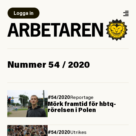
Logga in
Nummer 54 / 2020
#54/2020
Reportage
Mörk framtid för hbtq-
rörelsen i Polen
#54/2020
Utrikes