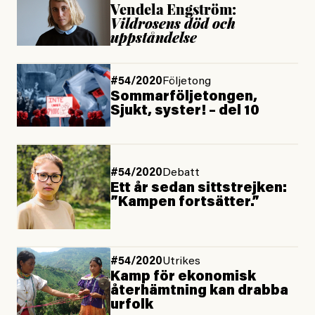
Vendela Engström:
Vildrosens död och
uppståndelse
#54/2020
Följetong
Sommarföljetongen,
Sjukt, syster! – del 10
#54/2020
Debatt
Ett år sedan sittstrejken:
”Kampen fortsätter.”
#54/2020
Utrikes
Kamp för ekonomisk
återhämtning kan drabba
urfolk