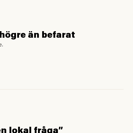
 högre än befarat
e.
n lokal fråga”