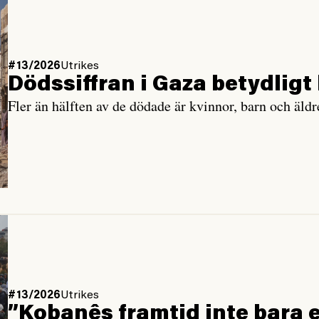
#13/2026
Utrikes
Dödssiffran i Gaza betydligt
Fler än hälften av de dödade är kvinnor, barn och äldr
#13/2026
Utrikes
”Kobanês framtid inte bara e