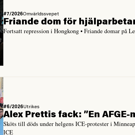
#7/2026
Omvärldssvepet
Friande dom för hjälparbeta
Fortsatt repression i Hongkong • Friande domar på Les
#6/2026
Utrikes
Alex Prettis fack: ”En AFGE
Sköts till döds under helgens ICE-protester i Minneapo
ICE