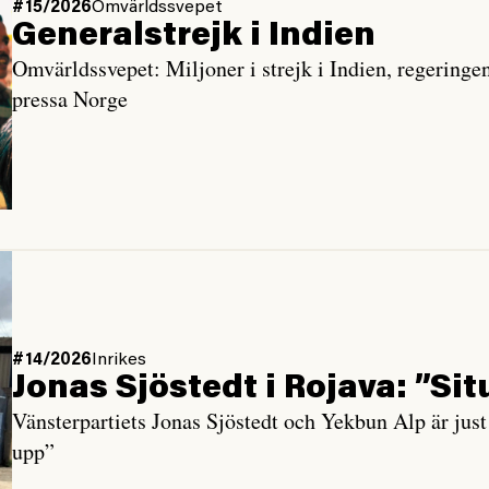
#15/2026
Omvärldssvepet
Generalstrejk i Indien
Omvärldssvepet: Miljoner i strejk i Indien, regering
pressa Norge
#14/2026
Inrikes
Jonas Sjöstedt i Rojava: ”Sit
Vänsterpartiets Jonas Sjöstedt och Yekbun Alp är just 
upp”