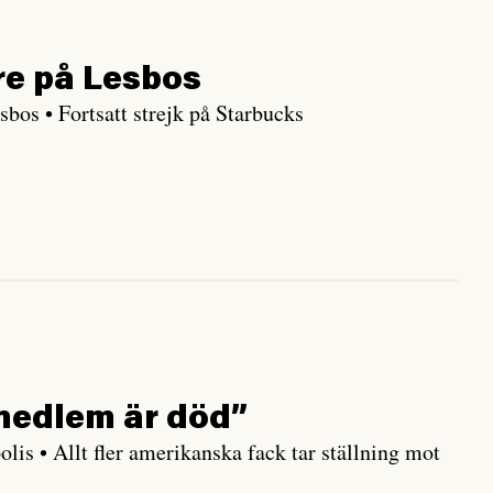
re på Lesbos
bos • Fortsatt strejk på Starbucks
-medlem är död”
lis • Allt fler amerikanska fack tar ställning mot