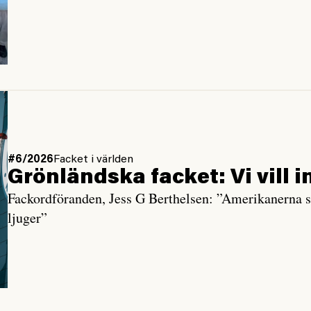
#6/2026
Facket i världen
Grönländska facket: Vi vill i
Fackordföranden, Jess G Berthelsen: ”Amerikanerna sk
ljuger”