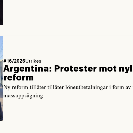
#16/2026
Utrikes
Argentina: Protester mot ny­
reform
Ny reform tillåter tillåter löneutbetalningar i form 
massuppsägning