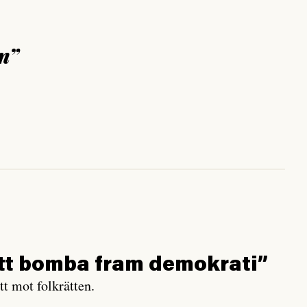
em”
 att bomba fram demokrati”
tt mot folkrätten.