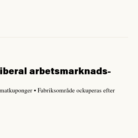
liberal arbets­marknads­
av matkuponger • Fabriksområde ockuperas efter