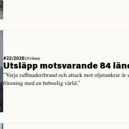
#22/2026
Utrikes
Utsläpp motsvarande 84 länd
”Varje raffinaderibrand och attack mot oljetankrar är 
förening med en beboelig värld.”