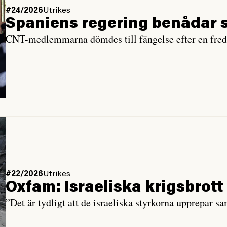
#24/2026
Utrikes
Spaniens regering benådar s
CNT-medlemmarna dömdes till fängelse efter en fredli
#22/2026
Utrikes
Oxfam: Israeliska krigsbrott
”Det är tydligt att de israeliska styrkorna upprepar 