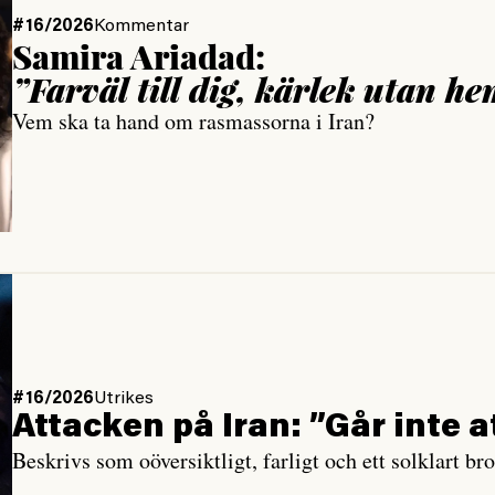
#16/2026
Kommentar
Samira Ariadad:
”Farväl till dig, kärlek utan h
Vem ska ta hand om rasmassorna i Iran?
#16/2026
Utrikes
Attacken på Iran: ”Går inte
Beskrivs som oöversiktligt, farligt och ett solklart bro