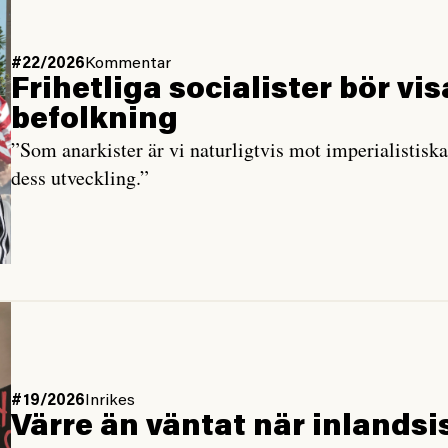
#22/2026
Kommentar
Frihetliga socialister bör vi
befolkning
”Som anarkister är vi naturligtvis mot imperialistiska
dess utveckling.”
#19/2026
Inrikes
Värre än väntat när inlandsi