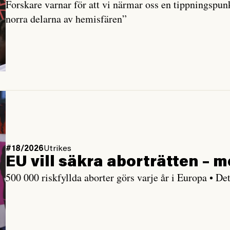
Forskare varnar för att vi närmar oss en tippningspun
norra delarna av hemisfären”
#18/2026
Utrikes
EU vill säkra aborträtten – m
500 000 riskfyllda aborter görs varje år i Europa • De