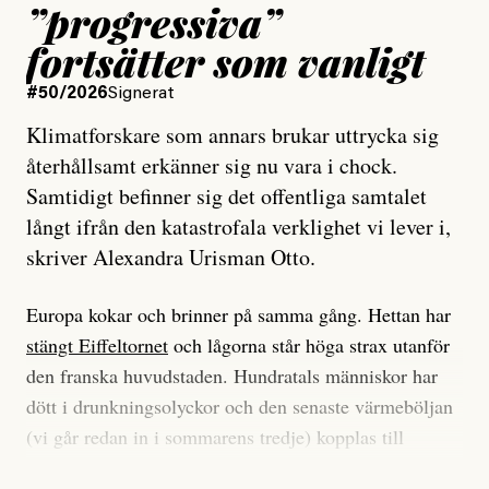
”progressiva”
fortsätter som vanligt
#50/2026
Signerat
Klimatforskare som annars brukar uttrycka sig
återhållsamt erkänner sig nu vara i chock.
Samtidigt befinner sig det offentliga samtalet
långt ifrån den katastrofala verklighet vi lever i,
skriver Alexandra Urisman Otto.
Europa kokar och brinner på samma gång. Hettan har
stängt Eiffeltornet
och lågorna står höga strax utanför
den franska huvudstaden. Hundratals människor har
dött i drunkningsolyckor och den senaste värmeböljan
(vi går redan in i sommarens tredje) kopplas till
tiotusentals för tidiga
dödsfall
.