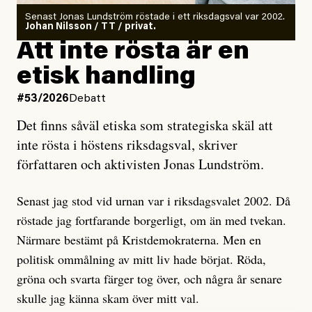
Antingen har en bevis på att de är infiltratörer, och då
Senast Jonas Lundström röstade i ett riksdagsval var 2002.
ska en gå ut med det så fort det bara går för att skydda
Johan Nilsson / TT / privat.
rörelsen. Eller så har en inga bevis, bara misstankar,
Att inte rösta är en
och då ska en efterforska diskret, just för att inte skapa
etisk handling
oro inom rörelsen.
#53/2026
Debatt
Artikeln undersöker inte, som ETC påstår, ”vad som
Det finns såväl etiska som strategiska skäl att
är sant, vad som är rykten”, utan den bidrar bara till
inte rösta i höstens riksdagsval, skriver
ännu mer ryktesspridning. Det finns inte ett enda bevis
författaren och aktivisten Jonas Lundström.
på eller ens ett övertygande argument för att den
misstänkta personen är en infiltratör. Det som läsaren
Senast jag stod vid urnan var i riksdagsvalet 2002. Då
får veta är att personen har ändrat sina politiska åsikter
röstade jag fortfarande borgerligt, om än med tvekan.
under åren, att den har raderat tidigare innehåll på sina
Närmare bestämt på Kristdemokraterna. Men en
sociala medier, att artikelns författare inte förstår sig
politisk ommålning av mitt liv hade börjat. Röda,
på personens ekonomi och att det tydligen finns
gröna och svarta färger tog över, och några år senare
anonyma röster inom rörelsen som säger saker som
skulle jag känna skam över mitt val.