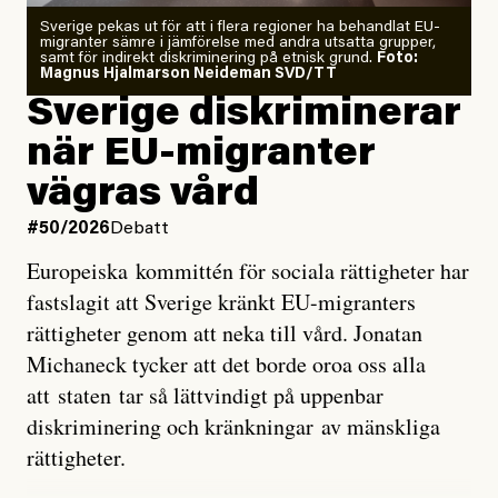
Zeke Hausfather är chockad igen efter att ha
Sverige pekas ut för att i flera regioner ha behandlat EU-
analyserat hur de olika klimatmodellerna bedömer
migranter sämre i jämförelse med andra utsatta grupper,
samt för indirekt diskriminering på etnisk grund.
Foto:
läget för hur den begynnande El Niño-händelsen ska
Magnus Hjalmarson Neideman SVD/TT
utveckla sig. El Niño är ett återkommande
Sverige diskriminerar
väderfenomen som uppstår när havsvattnet i delar av
när EU-migranter
Stilla havet blir ovanligt varmt. Det påverkar vädret
vägras vård
över stora delar av världen och under
våren
har
forskare allt oftare varnat för att den här El Niñon
#50/2026
Debatt
kommer att bli extrem.
Europeiska kommittén för sociala rättigheter har
fastslagit att Sverige kränkt EU-migranters
Det verkar vara en underdrift, menar nu Zeke
rättigheter genom att neka till vård. Jonatan
Hausfather.
Michaneck tycker att det borde oroa oss alla
att staten tar så lättvindigt på uppenbar
”Det ser ut som att årets El Niño inte bara med stor
diskriminering och kränkningar av mänskliga
sannolikhet kommer att bli den starkaste sedan
rättigheter.
tillförlitliga mätningar inleddes – den kan till och med
bli den starkaste med en verkligt häpnadsväckande