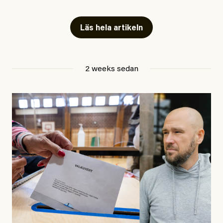
Artiklarna väcker flera frågor: Vem är det som ETC
skriver för? Vad betyder det att vara en ”röd, grön och
Läs hela artikeln
oberoende” tidning? Och vad är egentligen bra
journalistik?
2 weeks sedan
Den första artikeln publicerades den 10 mars 2026.
Titeln är
”Mystiska mannen förföljde ministern –
utpekas som israelisk infiltratör”
. Enligt ingressen
handlar artikeln om en person vars ”bakgrund skapar
splittring och oro i rörelsen”. Problemet är att artikeln
skapar betydligt mer oro i palestinarörelsen – och den
oberoende vänstern – än den porträtterade personen
eller dess bakgrund.
Det finns en väldigt enkel regel inom alla politiska
rörelser när det gäller misstänkta infiltratörer: