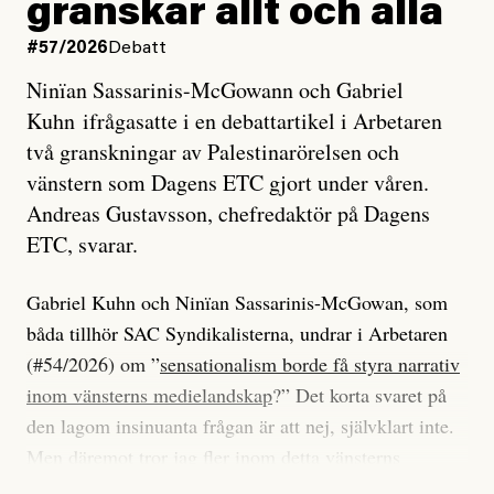
granskar allt och alla
#57/2026
Debatt
Ninïan Sassarinis-McGowann och Gabriel
Kuhn ifrågasatte i en debattartikel i Arbetaren
två granskningar av Palestinarörelsen och
vänstern som Dagens ETC gjort under våren.
Andreas Gustavsson, chefredaktör på Dagens
ETC, svarar.
Gabriel Kuhn och Ninïan Sassarinis-McGowan, som
båda tillhör SAC Syndikalisterna, undrar i Arbetaren
(#54/2026) om ”
sensationalism borde få styra narrativ
inom vänsterns medielandskap
?” Det korta svaret på
den lagom insinuanta frågan är att nej, självklart inte.
Men däremot tror jag fler inom detta vänsterns
medielandskap skulle må bra av en sund populism, i