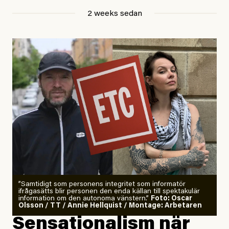
Jesper Lundby
2 weeks sedan
Publicerad
29 July, 2026
Uppdaterad
29 July, 2026
”Samtidigt som personens integritet som informatör
ifrågasätts blir personen den enda källan till spektakulär
information om den autonoma vänstern.”
Foto: Oscar
Olsson / TT / Annie Hellquist / Montage: Arbetaren
Sensationalism när