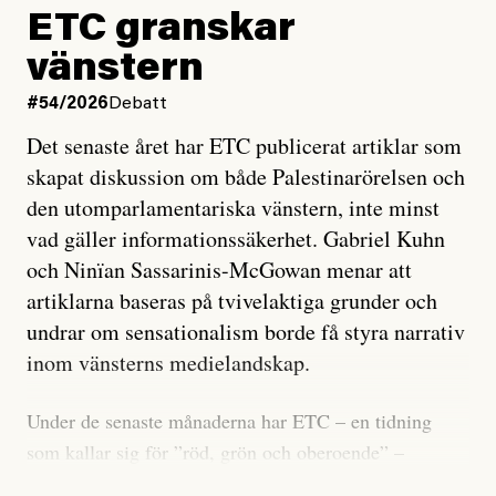
ETC granskar
vänstern
#54/2026
Debatt
Det senaste året har ETC publicerat artiklar som
skapat diskussion om både Palestinarörelsen och
den utomparlamentariska vänstern, inte minst
vad gäller informationssäkerhet. Gabriel Kuhn
och Ninïan Sassarinis-McGowan menar att
artiklarna baseras på tvivelaktiga grunder och
undrar om sensationalism borde få styra narrativ
inom vänsterns medielandskap.
Under de senaste månaderna har ETC – en tidning
som kallar sig för ”röd, grön och oberoende” –
publicerat två artiklar som vi gärna vill kommentera.