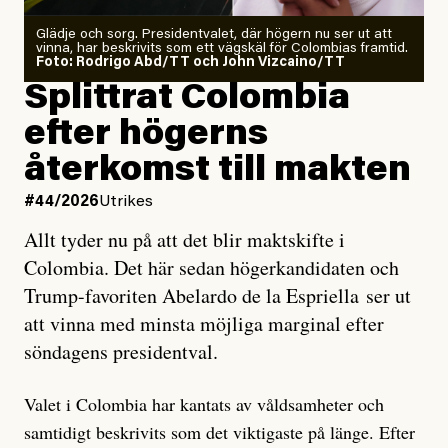
Glädje och sorg. Presidentvalet, där högern nu ser ut att
vinna, har beskrivits som ett vägskäl för Colombias framtid.
Foto: Rodrigo Abd/TT och John Vizcaino/TT
Splittrat Colombia
efter högerns
återkomst till makten
#44/2026
Utrikes
Allt tyder nu på att det blir maktskifte i
Colombia. Det här sedan högerkandidaten och
Trump-favoriten Abelardo de la Espriella ser ut
att vinna med minsta möjliga marginal efter
söndagens presidentval.
Valet i Colombia har kantats av våldsamheter och
samtidigt beskrivits som det viktigaste på länge. Efter