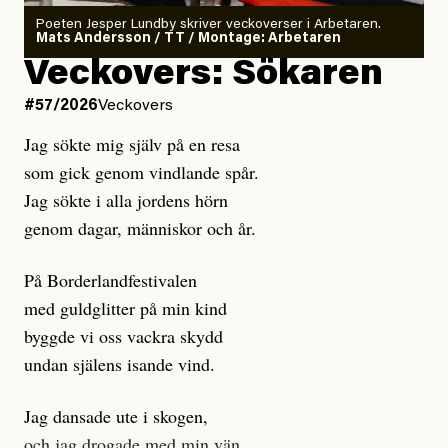
rekryteras och vad hon möter i den autonoma miljön.
Poeten Jesper Lundby skriver veckoverser i Arbetaren.
Mats Andersson / TT / Montage: Arbetaren
Kuhn och Sassarinis-McGowan hävdar att
Veckovers: Sökaren
Dagens ETC arbetar med ”opålitliga källor” för att
#57/2026
Veckovers
istället prioritera ”sensationalism och klickbete”. Nej,
Jag sökte mig själv på en resa
klickbete är inte intressant för Dagens ETC.
som gick genom vindlande spår.
Journalistiken är låst. En klatschig men korrekt rubrik
Jag sökte i alla jordens hörn
gör förhoppningsvis att en nyfiken beställer
genom dagar, människor och år.
prenumeration, men den avslutas sekunder senare om
inte journalistiken levererar substans. Självklart bygger
På Borderlandfestivalen
dessa granskningar på olika källor, alltifrån domar till
med guldglitter på min kind
en mängd intervjupersoner, inklusive generös
byggde vi oss vackra skydd
möjlighet att bemöta för såväl personen vars motiv att
undan själens isande vind.
engagera sig i Palestinarörelsen ifrågasätts som de
grupper där Säpo-resursen samlade in uppgifter.
Jag dansade ute i skogen,
Researchen är grundlig.
och jag drogade med min vän.