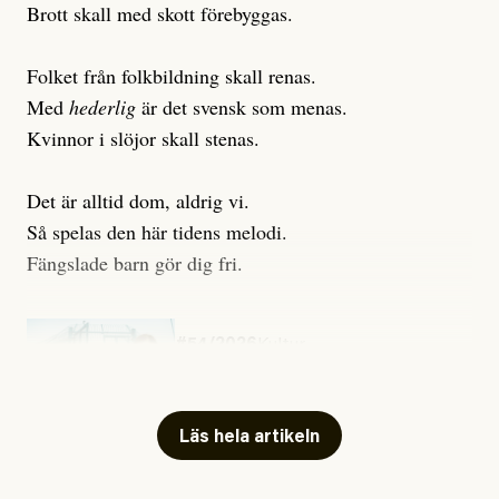
Brott skall med skott förebyggas.
Folket från folkbildning skall renas.
Med
hederlig
är det svensk som menas.
Kvinnor i slöjor skall stenas.
Det är alltid dom, aldrig vi.
Så spelas den här tidens melodi.
Fängslade barn gör dig fri.
#54/2026
Kultur
Snart skrivs boken ”Barn i
fängelse”
Läs hela artikeln