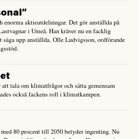
sonal”
ch enorma aktieutdelningar. Det gör anställda på
Lastvagnar i Umeå. Han kräver nu en facklig
t säga upp anställda. Olle Ludvigsson, ordförande
ngsstöd.
tet
r att tala om klimatfrågor och sätta gemensam
rades också fackens roll i klimatkampen.
 med 80 procent till 2050 betyder ingenting. Nu