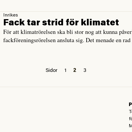
Inrikes
Fack tar strid för klimatet
För att klimatrörelsen ska bli stor nog att kunna påv
fackföreningsrörelsen ansluta sig. Det menade en rad 
Sidor
1
2
3
P
T
f
M