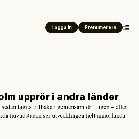
Logga in
Prenumerera
olm upprör i andra länder
h sedan tagits tillbaka i gemensam drift igen – eller
tyrda huvudstaden ser utvecklingen helt annorlunda