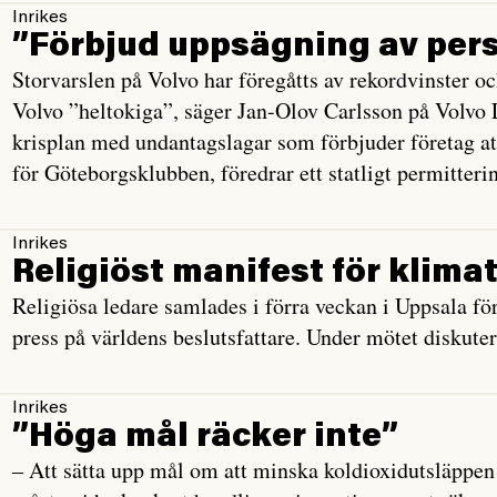
Inrikes
”Förbjud uppsägning av per
Storvarslen på Volvo har föregåtts av rekordvinster o
Volvo ”heltokiga”, säger Jan-Olov Carlsson på Volvo 
krisplan med undantagslagar som förbjuder företag at
för Göteborgsklubben, föredrar ett statligt permitteri
Inrikes
Religiöst manifest för klima
Religiösa ledare samlades i förra veckan i Uppsala fö
press på världens beslutsfattare. Under mötet diskute
Inrikes
”Höga mål räcker inte”
– Att sätta upp mål om att minska koldioxidutsläppen