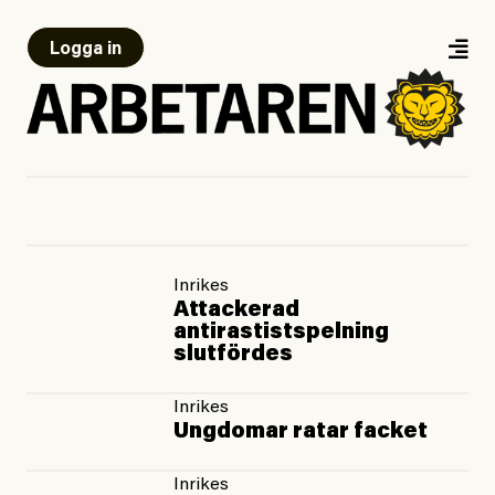
Logga in
Inrikes
Attackerad
antirastistspelning
slutfördes
Inrikes
Ungdomar ratar facket
Inrikes