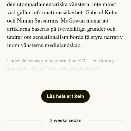
den utomparlamentariska vänstern, inte minst
vad gäller informationssäkerhet. Gabriel Kuhn
och Ninïan Sassarinis-McGowan menar att
artiklarna baseras på tvivelaktiga grunder och
undrar om sensationalism borde få styra narrativ
inom vänsterns medielandskap.
Under de senaste månaderna har ETC – en tidning
som kallar sig för ”röd, grön och oberoende” –
publicerat två artiklar som vi gärna vill kommentera.
Artiklarna väcker flera frågor: Vem är det som ETC
skriver för? Vad betyder det att vara en ”röd, grön och
Läs hela artikeln
oberoende” tidning? Och vad är egentligen bra
journalistik?
2 weeks sedan
Den första artikeln publicerades den 10 mars 2026.