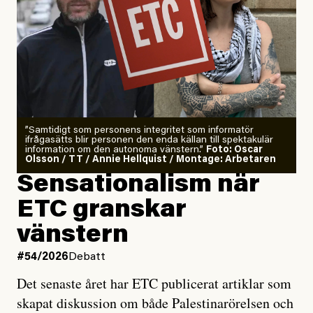
”Samtidigt som personens integritet som informatör
ifrågasätts blir personen den enda källan till spektakulär
information om den autonoma vänstern.”
Foto: Oscar
Olsson / TT / Annie Hellquist / Montage: Arbetaren
Sensationalism när
ETC granskar
vänstern
#54/2026
Debatt
Det senaste året har ETC publicerat artiklar som
skapat diskussion om både Palestinarörelsen och