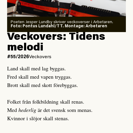
Poeten Jesper Lundby skriver veckoverser i Arbetaren.
Joel Kellgren
Foto: Pontus Lundahl/TT. Montage: Arbetaren
Debattartikel i Arbetaren
Veckovers: Tidens
Publicerad
3 August, 2026
Publicerad
6 August, 2026
melodi
Uppdaterad
3 August, 2026
Uppdaterad
7 August, 2026
#55/2026
Veckovers
Land skall med lag byggas.
Fred skall med vapen tryggas.
Brott skall med skott förebyggas.
Folket från folkbildning skall renas.
Med
hederlig
är det svensk som menas.
Kvinnor i slöjor skall stenas.