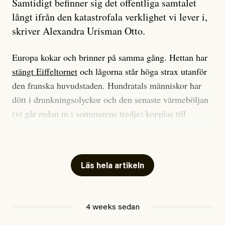
Samtidigt befinner sig det offentliga samtalet
långt ifrån den katastrofala verklighet vi lever i,
skriver Alexandra Urisman Otto.
Europa kokar och brinner på samma gång. Hettan har
stängt Eiffeltornet
och lågorna står höga strax utanför
den franska huvudstaden. Hundratals människor har
dött i drunkningsolyckor och den senaste värmeböljan
(vi går redan in i sommarens tredje) kopplas till
tiotusentals för tidiga
dödsfall
.
Har du också panik i hettan? Känns det som en
mardröm? Bra, allt annat vore fullständigt orimligt.
Läs hela artikeln
Klimatforskaren Zeke Hausfather
skrev
på måndagen
att han brukar vara ganska återhållsam när han
4 weeks sedan
diskuterar klimatdata. Bara en enda gång – i