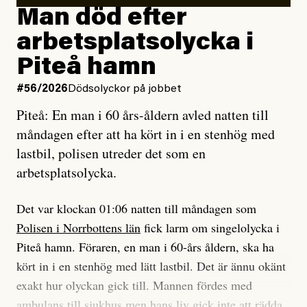
Man död efter
Jag lärde mig renovera
Vad betyder det att vara en röd, grön och oberoende
arbetsplatsolycka i
enligt uråldrig metod
tidning?
och lade min sista ungdom
Piteå hamn
på att laga en gammal bod.
Vad är bra journalistik?
#56/2026
Dödsolyckor på jobbet
Piteå: En man i 60 års-åldern avled natten till
Jag sökte ljuset och meningen,
Ett försök till korta svar som jag hoppas kan förtydliga
måndagen efter att ha kört in i en stenhög med
efter det som var rent, rätt och sant,
för Kuhn och Sassarinis-McGowan och andra hur jag
lastbil, polisen utreder det som en
och aldrig såg jag det klarare än
som chefredaktör ser på Dagens ETC:s uppdrag och
arbetsplatsolycka.
när jag ombord på bussen hjälpte en tant.
roll.
Det var klockan 01:06 natten till måndagen som
Vi skriver för våra läsare som vill bli informerade,
Polisen i Norrbottens län
fick larm om singelolycka i
#23/2026
Intervjun
överraskade, bekräftade, utmanade – och som kräver
Jesper Lundby: ”Livet i sig
Piteå hamn. Föraren, en man i 60-års åldern, ska ha
att vi granskar allt och alla.
är ganska politiskt”
kört in i en stenhög med lätt lastbil. Det är ännu okänt
exakt hur olyckan gick till. Mannen fördes med
Vi är som sagt en röd, grön och oberoende tidning.
ambulans till sjukhus men hans liv gick inte att rädda.
Det betyder en annan journalistik än vad du hittar i