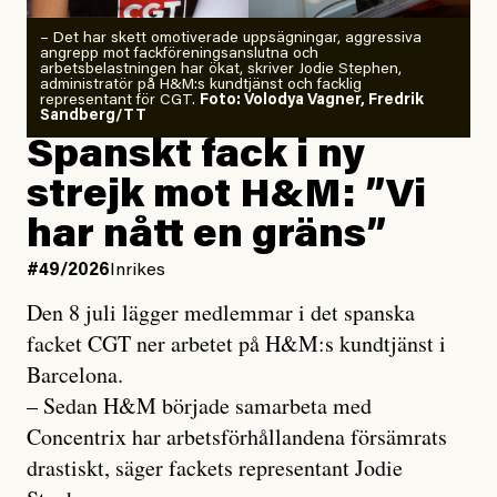
– Det har skett omotiverade uppsägningar, aggressiva
angrepp mot fackföreningsanslutna och
arbetsbelastningen har ökat, skriver Jodie Stephen,
administratör på H&M:s kundtjänst och facklig
representant för CGT.
Foto: Volodya Vagner, Fredrik
Sandberg/TT
Spanskt fack i ny
strejk mot H&M: ”Vi
har nått en gräns”
#49/2026
Inrikes
Den 8 juli lägger medlemmar i det spanska
facket CGT ner arbetet på H&M:s kundtjänst i
Barcelona.
– Sedan H&M började samarbeta med
Concentrix har arbetsförhållandena försämrats
drastiskt, säger fackets representant Jodie