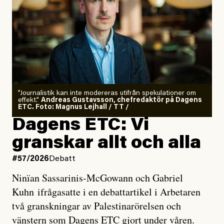
”Journalistik kan inte modereras utifrån spekulationer om
effekt.”
Andreas Gustavsson, chefredaktör på Dagens
ETC. Foto: Magnus Lejhall / TT /
Dagens ETC: Vi
granskar allt och alla
#57/2026
Debatt
Ninïan Sassarinis-McGowann och Gabriel
Kuhn ifrågasatte i en debattartikel i Arbetaren
två granskningar av Palestinarörelsen och
vänstern som Dagens ETC gjort under våren.