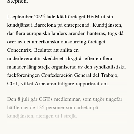
Stephen.
I september 2025 lade klädföretaget H&M ut sin
kundtjänst i Barcelona på entreprenad. Kundtjänsten,
där flera europeiska länders ärenden hanteras, togs då
över av det amerikanska outsourcingföretaget
Concentrix. Beslutet att anlita en
underleverantör skedde ett drygt år efter en flera
månader lång strejk organiserad av den syndikalistiska
fackföreningen Confederación General del Trabajo,
CGT, vilket Arbetaren tidigare rapporterat om.
Den 8 juli går CGT:s medlemmar, som utgör ungefär
hälften av de 135 personer som arbetar på
kundjänsten, återigen ut i strejk.
Försämrad arbetsmiljö på H&M:s kundtjänst