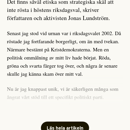
Det finns såväl etiska som strategiska skäl att
är sant, vad som är rykten”, utan den bidrar bara till
inte rösta i höstens riksdagsval, skriver
ännu mer ryktesspridning. Det finns inte ett enda bevis
författaren och aktivisten Jonas Lundström.
på eller ens ett övertygande argument för att den
misstänkta personen är en infiltratör. Det som läsaren
Senast jag stod vid urnan var i riksdagsvalet 2002. Då
får veta är att personen har ändrat sina politiska åsikter
röstade jag fortfarande borgerligt, om än med tvekan.
under åren, att den har raderat tidigare innehåll på sina
Närmare bestämt på Kristdemokraterna. Men en
sociala medier, att artikelns författare inte förstår sig
politisk ommålning av mitt liv hade börjat. Röda,
på personens ekonomi och att det tydligen finns
gröna och svarta färger tog över, och några år senare
anonyma röster inom rörelsen som säger saker som
skulle jag känna skam över mitt val.
”Om du frågar mig så är han en infiltratör”. Det kan
anses vara anledningar att titta närmare på personen,
Nu är jag knappast unik, vi är säkerligen många som
men ingenting av detta är tillräckligt för att hänga ut
ångrat vårt stöd till ett specifikt politiskt parti.
den. Personen nämns visserligen inte vid namn i
Avsevärt färre är de som fått kalla fötter inför
artikeln men är lätt att identifiera för alla som är aktiva
röstningen som sådan.
inom palestinarörelsen.
Mitt huvudargument för riksdagsvalsbojkott är etiskt.
Läs hela artikeln