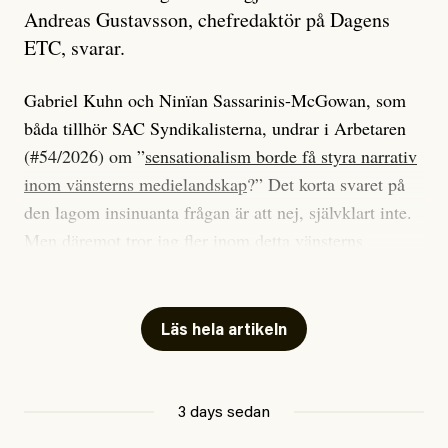
Andreas Gustavsson, chefredaktör på Dagens
ETC, svarar.
Gabriel Kuhn och Ninïan Sassarinis-McGowan, som
båda tillhör SAC Syndikalisterna, undrar i Arbetaren
(#54/2026) om ”
sensationalism borde få styra narrativ
inom vänsterns medielandskap
?” Det korta svaret på
den lagom insinuanta frågan är att nej, självklart inte.
Men däremot tror jag fler inom detta vänsterns
medielandskap skulle må bra av en sund populism, i
betydelsen att göra avslöjande och undersökande
journalistik som vänder sig till många snarare än att
Läs hela artikeln
jaga inbördes beundran. Det har i alla fall fungerat för
Dagens ETC.
3 days sedan
Det är två specifika artiklar som Kuhn och Sassarinis-