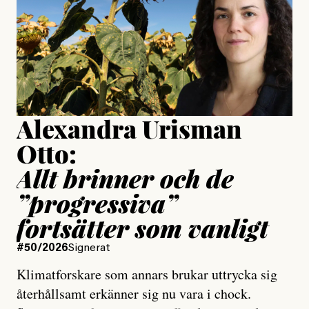
Jesper Lundby
Publicerad
15 July, 2026
Uppdaterad
15 July, 2026
Alexandra Urisman
Otto:
Allt brinner och de
”progressiva”
fortsätter som vanligt
#50/2026
Signerat
Klimatforskare som annars brukar uttrycka sig
återhållsamt erkänner sig nu vara i chock.