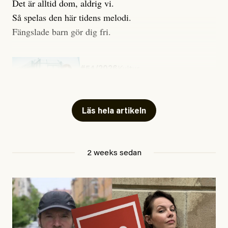
Det är alltid dom, aldrig vi.
Så spelas den här tidens melodi.
Fängslade barn gör dig fri.
#54/2026
Kultur
Snart skrivs boken ”Barn i
fängelse”
Läs hela artikeln
Jesper Lundby
2 weeks sedan
Publicerad
29 July, 2026
Uppdaterad
29 July, 2026