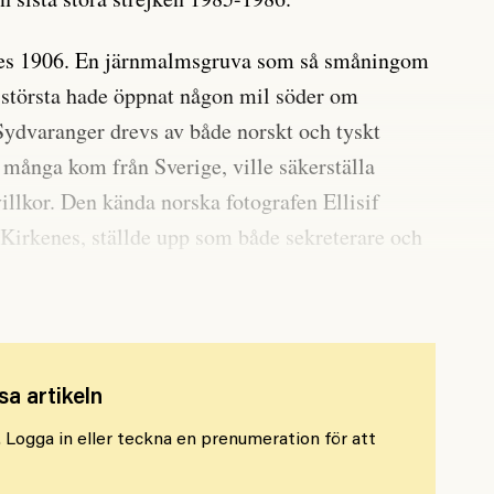
es 1906. En järnmalmsgruva som så småningom
e största hade öppnat någon mil söder om
ydvaranger drevs av både norskt och tyskt
 många kom från Sverige, ville säkerställa
illkor. Den kända norska fotografen Ellisif
 Kirkenes, ställde upp som både sekreterare och
rdförande var svensken Jonas Nyström.
sa artikeln
l. Logga in eller teckna en prenumeration för att