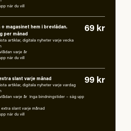
n
pp när du vill
69 kr
n + magasinet hem i brevlådan.
ng per månad
låsta artiklar, digitala nyheter varje vecka
n
vlådan varje år
pp när du vill
99 kr
xtra slant varje månad
 låsta artiklar, digitala nyheter varje vardag
n
vlådan varje år Inga bindningstider – säg upp
extra slant varje månad
pp när du vill