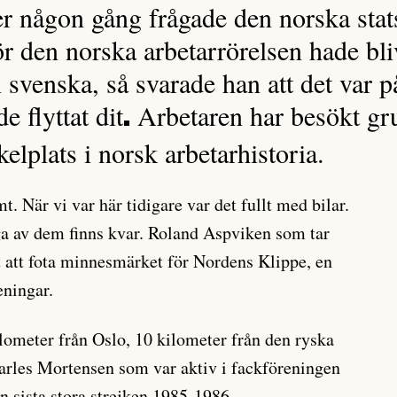
r någon gång frågade den norska stat
r den norska arbetarrörelsen hade bli
 svenska, så svarade han att det var p
 flyttat dit
Arbetaren har besökt gr
.
elplats i norsk arbetarhistoria.
mt. När vi var här tidigare var det fullt med bilar.
ga av dem finns kvar. Roland Aspviken som tar
et att fota minnesmärket för Nordens Klippe, en
eningar.
ilometer från Oslo, 10 kilometer från den ryska
arles Mortensen som var aktiv i fackföreningen
 sista stora strejken 1985-1986.