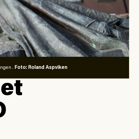
ingen .
Foto: Roland Aspviken
et
O