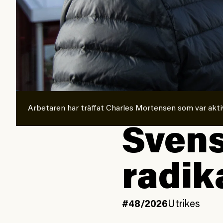
Arbetaren har träffat Charles Mortensen som var akti
Svens
radik
#48/2026
Utrikes