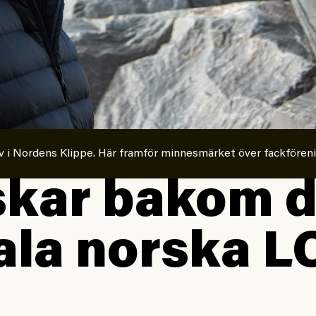
v i Nordens Klippe. Här framför minnesmärket över fackfören
kar bakom d
ala norska L