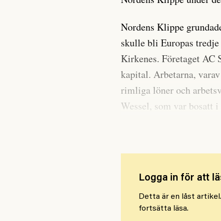
Nordens Klippe grundad
skulle bli Europas tredj
Kirkenes. Företaget AC S
kapital. Arbetarna, varav
rimliga löner och arbetsv
Wessel, som var bosatt i
kassör. Fackets första o
Logga in för att lä
Detta är en låst artike
fortsätta läsa.