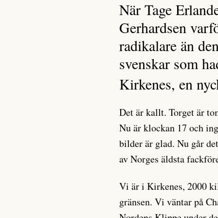
När Tage Erlande
Gerhardsen varfö
radikalare än den
svenskar som hade
Kirkenes, en nyck
Det är kallt. Torget är to
Nu är klockan 17 och in
bilder är glad. Nu går d
av Norges äldsta fackför
Vi är i Kirkenes, 2000 k
gränsen. Vi väntar på Ch
Nordens Klippe under den