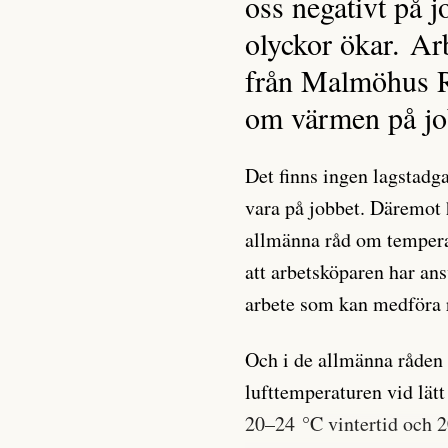
oss negativt på j
olyckor ökar. Ar
från Malmöhus R
om värmen på jo
Det finns ingen lagstadg
vara på jobbet. Däremot 
allmänna råd om temperat
att arbetsköparen har ans
arbete som kan medföra r
Och i de allmänna råden 
lufttemperaturen vid lätt
20–24 °C vintertid och 