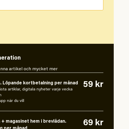
eration
 denna artikel och mycket mer
59 kr
n. Löpande kortbetalning per månad
låsta artiklar, digitala nyheter varje vecka
n
pp när du vill
69 kr
n + magasinet hem i brevlådan.
ng per månad