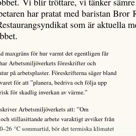
obbet. Vi blir tröttare, vi tänker sämre
betaren har pratat med baristan Bror
estaurangsyndikat som är aktuella 
bbet.
ad maxgräns för hur varmt det egentligen får
har Arbetsmiljöverkets föreskrifter och
ur på arbetsplaster. Föreskrifterna säger bland
varet för att ”planera, bedriva och följa upp
isk för skadlig inverkan av värme.”
skriver Arbetsmiljöverkets att: ”Om
 och stillasittande arbete varaktigt avviker från
20–26 °C sommartid, bör det termiska klimatet