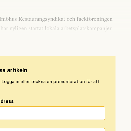
lmöhus Restaurangsyndikat och fackföreningen
 har nyligen startat lokala arbetsplatskampanjer
sa artikeln
l. Logga in eller teckna en prenumeration för att
ddress