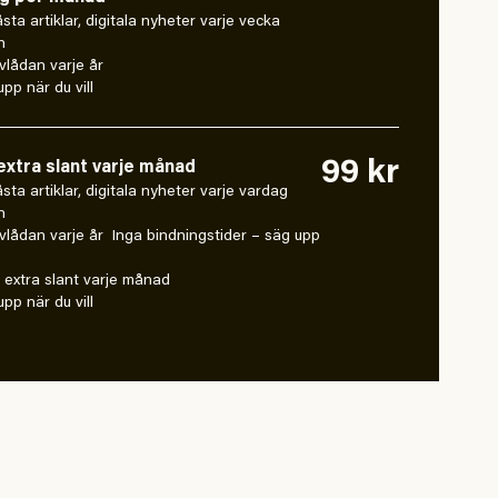
låsta artiklar, digitala nyheter varje vecka
n
vlådan varje år
pp när du vill
99 kr
xtra slant varje månad
 låsta artiklar, digitala nyheter varje vardag
n
vlådan varje år Inga bindningstider – säg upp
extra slant varje månad
pp när du vill