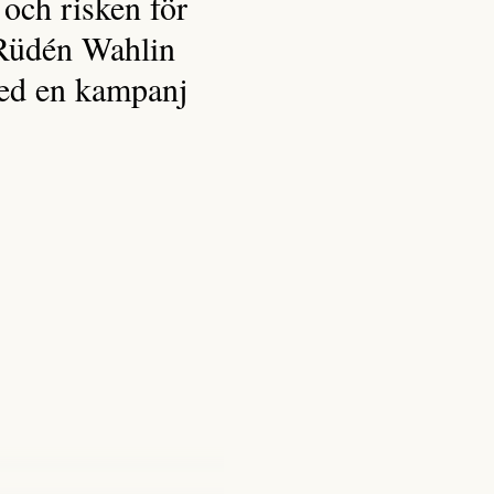
 och risken för
 Rüdén Wahlin
med en kampanj