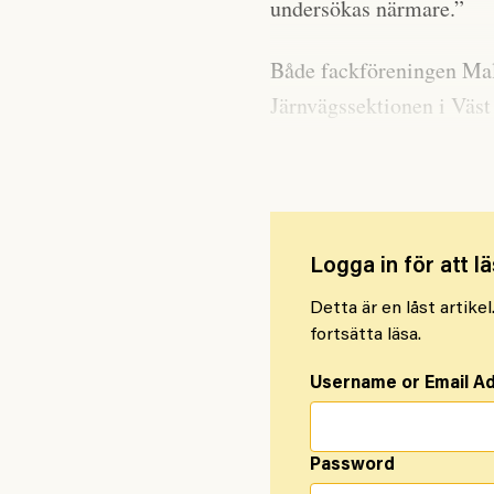
undersökas närmare.”
Både fackföreningen Ma
Järnvägssektionen i Väst
om värmen på jobbet.
Logga in för att lä
Detta är en låst artike
fortsätta läsa.
Username or Email A
Password