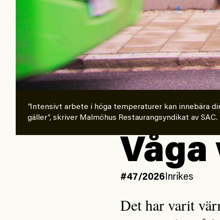
"
Intensivt arbete i höga temperaturer kan innebära dir
gäller
"
, skriver Malmöhus Restaurangsyndikat av SAC.
Våga 
#47/2026
Inrikes
Det har varit vä