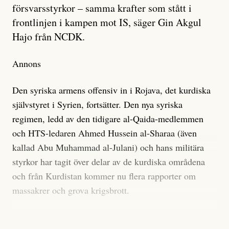
försvarsstyrkor – samma krafter som stått i
frontlinjen i kampen mot IS, säger Gin Akgul
Hajo från NCDK.
Annons
Den syriska armens offensiv in i Rojava, det kurdiska
självstyret i Syrien, fortsätter. Den nya syriska
regimen, ledd av den tidigare al-Qaida-medlemmen
och HTS-ledaren Ahmed Hussein al-Sharaa (även
kallad Abu Muhammad al-Julani) och hans militära
styrkor har tagit över delar av de kurdiska områdena
och från Kurdistan kommer nu flera rapporter om
massakrer och grova krigsbrott.
Gin Akgul Hajo, NCDK.
Foto: Privat