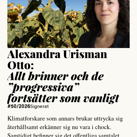
Jesper Lundby
Publicerad
15 July, 2026
Uppdaterad
15 July, 2026
Alexandra Urisman
Otto:
Allt brinner och de
”progressiva”
fortsätter som vanligt
#50/2026
Signerat
Klimatforskare som annars brukar uttrycka sig
återhållsamt erkänner sig nu vara i chock.
Samtidigt befinner sig det offentliga samtalet