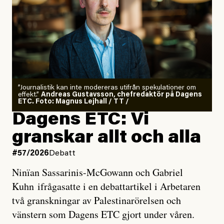
”Journalistik kan inte modereras utifrån spekulationer om
effekt.”
Andreas Gustavsson, chefredaktör på Dagens
ETC. Foto: Magnus Lejhall / TT /
Dagens ETC: Vi
granskar allt och alla
#57/2026
Debatt
Ninïan Sassarinis-McGowann och Gabriel
Kuhn ifrågasatte i en debattartikel i Arbetaren
två granskningar av Palestinarörelsen och
vänstern som Dagens ETC gjort under våren.