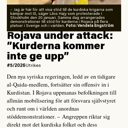
– Jag är här för att visa stöd till de kurdiska krigarna som
kämpar mot IS, säger Lilos Hajy som protesterade i
Stockholm den 20 januari. Samma dag arrangerades
demonstrationer till stöd för kurderna i Rojava på flera
platser i Sverige och i världen.
Foto: Vendela Engström
Rojava under attack:
”Kurderna kommer
inte ge upp”
#5/2026
Utrikes
Den nya syriska regeringen, ledd av en tidigare
al-Qaida-medlem, fortsätter sin offensiv in i
Kurdistan. I Rojava uppmanas befolkningen till
allmän mobilisering för att försvara självstyret
och runt om i världen anordnas
stöddemonstrationer. – Angreppen riktar sig
direkt mot det kurdiska folket och dess