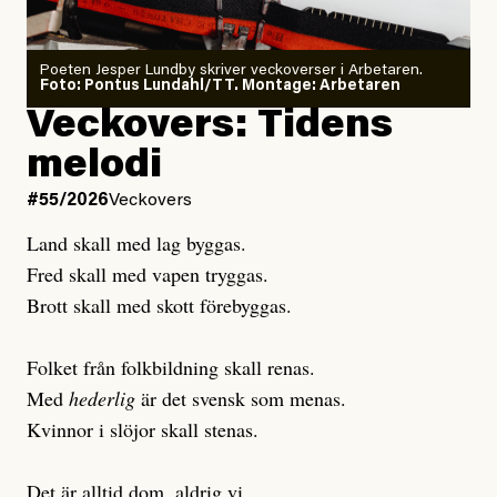
Poeten Jesper Lundby skriver veckoverser i Arbetaren.
Joel Kellgren
Foto: Pontus Lundahl/TT. Montage: Arbetaren
Debattartikel i Arbetaren
Veckovers: Tidens
Publicerad
3 August, 2026
Publicerad
6 August, 2026
melodi
Uppdaterad
3 August, 2026
Uppdaterad
7 August, 2026
#55/2026
Veckovers
Land skall med lag byggas.
Fred skall med vapen tryggas.
Brott skall med skott förebyggas.
Folket från folkbildning skall renas.
Med
hederlig
är det svensk som menas.
Kvinnor i slöjor skall stenas.
Det är alltid dom, aldrig vi.