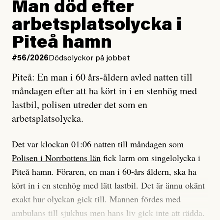
Man död efter
Jag lärde mig renovera
Vad betyder det att vara en röd, grön och oberoende
arbetsplatsolycka i
enligt uråldrig metod
tidning?
och lade min sista ungdom
Piteå hamn
på att laga en gammal bod.
Vad är bra journalistik?
#56/2026
Dödsolyckor på jobbet
Piteå: En man i 60 års-åldern avled natten till
Jag sökte ljuset och meningen,
Ett försök till korta svar som jag hoppas kan förtydliga
måndagen efter att ha kört in i en stenhög med
efter det som var rent, rätt och sant,
för Kuhn och Sassarinis-McGowan och andra hur jag
lastbil, polisen utreder det som en
och aldrig såg jag det klarare än
som chefredaktör ser på Dagens ETC:s uppdrag och
arbetsplatsolycka.
när jag ombord på bussen hjälpte en tant.
roll.
Det var klockan 01:06 natten till måndagen som
Vi skriver för våra läsare som vill bli informerade,
Polisen i Norrbottens län
fick larm om singelolycka i
#23/2026
Intervjun
överraskade, bekräftade, utmanade – och som kräver
Jesper Lundby: ”Livet i sig
Piteå hamn. Föraren, en man i 60-års åldern, ska ha
att vi granskar allt och alla.
är ganska politiskt”
kört in i en stenhög med lätt lastbil. Det är ännu okänt
exakt hur olyckan gick till. Mannen fördes med
Vi är som sagt en röd, grön och oberoende tidning.
ambulans till sjukhus men hans liv gick inte att rädda.
Det betyder en annan journalistik än vad du hittar i