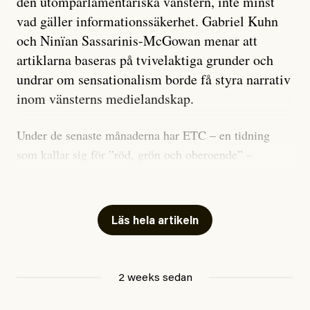
den utomparlamentariska vänstern, inte minst
vad gäller informationssäkerhet. Gabriel Kuhn
och Ninïan Sassarinis-McGowan menar att
artiklarna baseras på tvivelaktiga grunder och
undrar om sensationalism borde få styra narrativ
inom vänsterns medielandskap.
Under de senaste månaderna har ETC – en tidning
som kallar sig för ”röd, grön och oberoende” –
publicerat två artiklar som vi gärna vill kommentera.
Artiklarna väcker flera frågor: Vem är det som ETC
skriver för? Vad betyder det att vara en ”röd, grön och
Läs hela artikeln
oberoende” tidning? Och vad är egentligen bra
journalistik?
2 weeks sedan
Den första artikeln publicerades den 10 mars 2026.
Titeln är
”Mystiska mannen förföljde ministern –