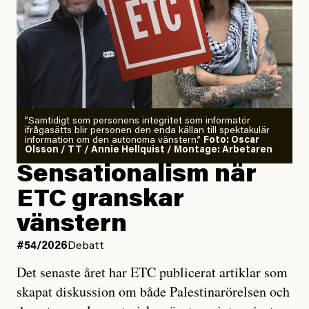
”Samtidigt som personens integritet som informatör
ifrågasätts blir personen den enda källan till spektakulär
information om den autonoma vänstern.”
Foto: Oscar
Olsson / TT / Annie Hellquist / Montage: Arbetaren
Sensationalism när
ETC granskar
vänstern
#54/2026
Debatt
Det senaste året har ETC publicerat artiklar som
skapat diskussion om både Palestinarörelsen och