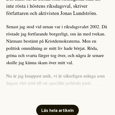
är sant, vad som är rykten”, utan den bidrar bara till
inte rösta i höstens riksdagsval, skriver
ännu mer ryktesspridning. Det finns inte ett enda bevis
författaren och aktivisten Jonas Lundström.
på eller ens ett övertygande argument för att den
misstänkta personen är en infiltratör. Det som läsaren
Senast jag stod vid urnan var i riksdagsvalet 2002. Då
får veta är att personen har ändrat sina politiska åsikter
röstade jag fortfarande borgerligt, om än med tvekan.
under åren, att den har raderat tidigare innehåll på sina
Närmare bestämt på Kristdemokraterna. Men en
sociala medier, att artikelns författare inte förstår sig
politisk ommålning av mitt liv hade börjat. Röda,
på personens ekonomi och att det tydligen finns
gröna och svarta färger tog över, och några år senare
anonyma röster inom rörelsen som säger saker som
skulle jag känna skam över mitt val.
”Om du frågar mig så är han en infiltratör”. Det kan
anses vara anledningar att titta närmare på personen,
Nu är jag knappast unik, vi är säkerligen många som
men ingenting av detta är tillräckligt för att hänga ut
ångrat vårt stöd till ett specifikt politiskt parti.
den. Personen nämns visserligen inte vid namn i
Avsevärt färre är de som fått kalla fötter inför
artikeln men är lätt att identifiera för alla som är aktiva
röstningen som sådan.
inom palestinarörelsen.
Mitt huvudargument för riksdagsvalsbojkott är etiskt.
Läs hela artikeln