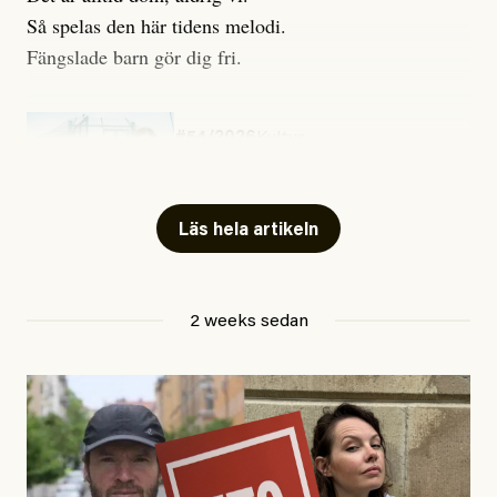
Så spelas den här tidens melodi.
Fängslade barn gör dig fri.
#54/2026
Kultur
Snart skrivs boken ”Barn i
fängelse”
Läs hela artikeln
Jesper Lundby
2 weeks sedan
Publicerad
29 July, 2026
Uppdaterad
29 July, 2026