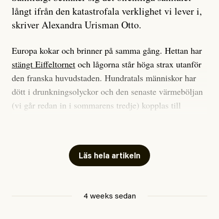
långt ifrån den katastrofala verklighet vi lever i,
skriver Alexandra Urisman Otto.
Europa kokar och brinner på samma gång. Hettan har
stängt Eiffeltornet
och lågorna står höga strax utanför
den franska huvudstaden. Hundratals människor har
dött i drunkningsolyckor och den senaste värmeböljan
(vi går redan in i sommarens tredje) kopplas till
tiotusentals för tidiga
dödsfall
.
Har du också panik i hettan? Känns det som en
mardröm? Bra, allt annat vore fullständigt orimligt.
Läs hela artikeln
Klimatforskaren Zeke Hausfather
skrev
på måndagen
att han brukar vara ganska återhållsam när han
4 weeks sedan
diskuterar klimatdata. Bara en enda gång – i