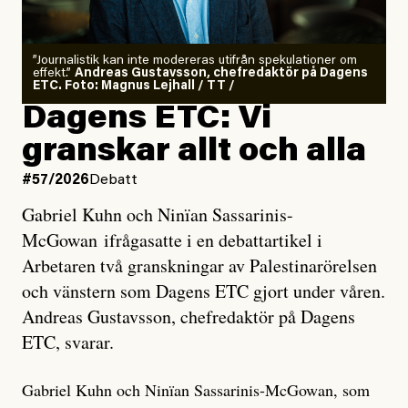
”Journalistik kan inte modereras utifrån spekulationer om
effekt.”
Andreas Gustavsson, chefredaktör på Dagens
ETC. Foto: Magnus Lejhall / TT /
Dagens ETC: Vi
granskar allt och alla
#57/2026
Debatt
Gabriel Kuhn och Ninïan Sassarinis-
McGowan ifrågasatte i en debattartikel i
Arbetaren två granskningar av Palestinarörelsen
och vänstern som Dagens ETC gjort under våren.
Andreas Gustavsson, chefredaktör på Dagens
ETC, svarar.
Gabriel Kuhn och Ninïan Sassarinis-McGowan, som