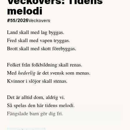
Veckovers: Tidens
Publicerad
3 August, 2026
Publicerad
6 August, 2026
melodi
Uppdaterad
3 August, 2026
Uppdaterad
6 August, 2026
#55/2026
Veckovers
Land skall med lag byggas.
Fred skall med vapen tryggas.
Brott skall med skott förebyggas.
Folket från folkbildning skall renas.
Med
hederlig
är det svensk som menas.
Kvinnor i slöjor skall stenas.
Det är alltid dom, aldrig vi.
Så spelas den här tidens melodi.
Fängslade barn gör dig fri.