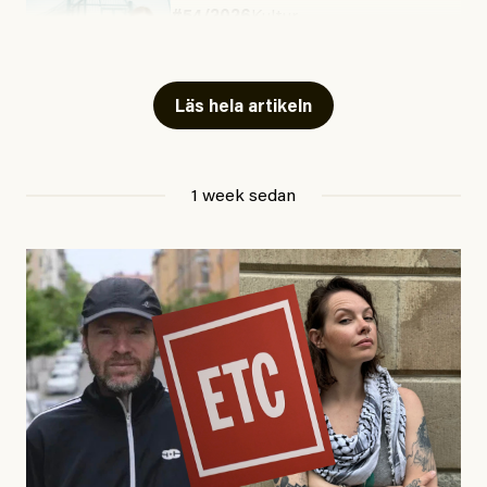
#54/2026
Kultur
Snart skrivs boken ”Barn i
fängelse”
Läs hela artikeln
Jesper Lundby
1 week sedan
Publicerad
29 July, 2026
Uppdaterad
29 July, 2026