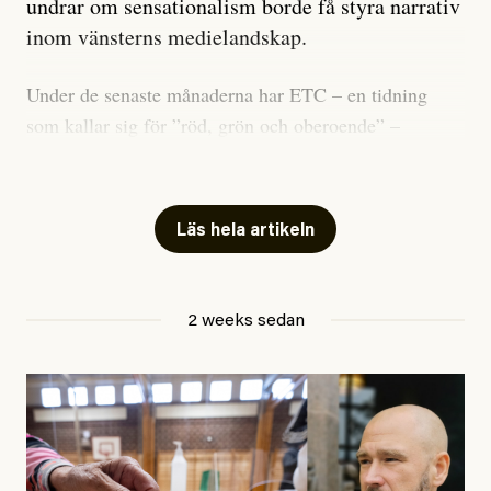
undrar om sensationalism borde få styra narrativ
inom vänsterns medielandskap.
Under de senaste månaderna har ETC – en tidning
som kallar sig för ”röd, grön och oberoende” –
publicerat två artiklar som vi gärna vill kommentera.
Artiklarna väcker flera frågor: Vem är det som ETC
skriver för? Vad betyder det att vara en ”röd, grön och
Läs hela artikeln
oberoende” tidning? Och vad är egentligen bra
journalistik?
2 weeks sedan
Den första artikeln publicerades den 10 mars 2026.
Titeln är
”Mystiska mannen förföljde ministern –
utpekas som israelisk infiltratör”
. Enligt ingressen
handlar artikeln om en person vars ”bakgrund skapar
splittring och oro i rörelsen”. Problemet är att artikeln
skapar betydligt mer oro i palestinarörelsen – och den