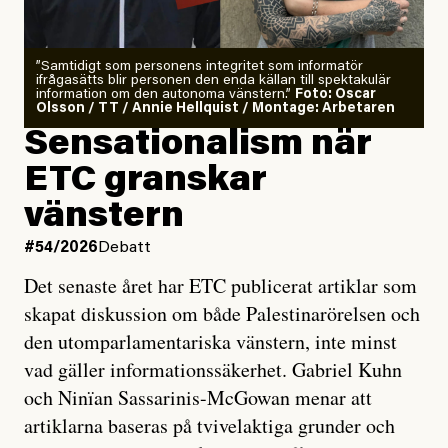
”Samtidigt som personens integritet som informatör
ifrågasätts blir personen den enda källan till spektakulär
information om den autonoma vänstern.”
Foto: Oscar
Olsson / TT / Annie Hellquist / Montage: Arbetaren
Sensationalism när
ETC granskar
vänstern
#54/2026
Debatt
Det senaste året har ETC publicerat artiklar som
skapat diskussion om både Palestinarörelsen och
den utomparlamentariska vänstern, inte minst
vad gäller informationssäkerhet. Gabriel Kuhn
och Ninïan Sassarinis-McGowan menar att
artiklarna baseras på tvivelaktiga grunder och