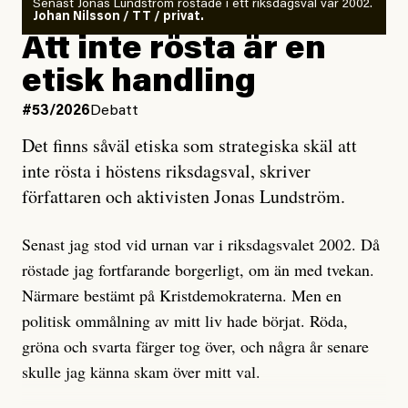
Senast Jonas Lundström röstade i ett riksdagsval var 2002.
ska en gå ut med det så fort det bara går för att skydda
Johan Nilsson / TT / privat.
rörelsen. Eller så har en inga bevis, bara misstankar,
Att inte rösta är en
och då ska en efterforska diskret, just för att inte skapa
etisk handling
oro inom rörelsen.
#53/2026
Debatt
Artikeln undersöker inte, som ETC påstår, ”vad som
Det finns såväl etiska som strategiska skäl att
är sant, vad som är rykten”, utan den bidrar bara till
inte rösta i höstens riksdagsval, skriver
ännu mer ryktesspridning. Det finns inte ett enda bevis
författaren och aktivisten Jonas Lundström.
på eller ens ett övertygande argument för att den
misstänkta personen är en infiltratör. Det som läsaren
Senast jag stod vid urnan var i riksdagsvalet 2002. Då
får veta är att personen har ändrat sina politiska åsikter
röstade jag fortfarande borgerligt, om än med tvekan.
under åren, att den har raderat tidigare innehåll på sina
Närmare bestämt på Kristdemokraterna. Men en
sociala medier, att artikelns författare inte förstår sig
politisk ommålning av mitt liv hade börjat. Röda,
på personens ekonomi och att det tydligen finns
gröna och svarta färger tog över, och några år senare
anonyma röster inom rörelsen som säger saker som
skulle jag känna skam över mitt val.
”Om du frågar mig så är han en infiltratör”. Det kan