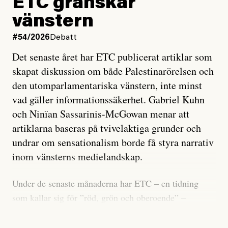
ETC granskar
vänstern
#54/2026
Debatt
Det senaste året har ETC publicerat artiklar som
skapat diskussion om både Palestinarörelsen och
den utomparlamentariska vänstern, inte minst
vad gäller informationssäkerhet. Gabriel Kuhn
och Ninïan Sassarinis-McGowan menar att
artiklarna baseras på tvivelaktiga grunder och
undrar om sensationalism borde få styra narrativ
inom vänsterns medielandskap.
Under de senaste månaderna har ETC – en tidning
som kallar sig för ”röd, grön och oberoende” –
publicerat två artiklar som vi gärna vill kommentera.
Artiklarna väcker flera frågor: Vem är det som ETC