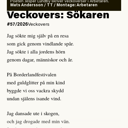
Poeten Jesper Lundby skriver veckoverser i Arbetaren.
Mats Andersson / TT / Montage: Arbetaren
Kuhn och Sassarinis-McGowan hävdar att
Veckovers: Sökaren
Dagens ETC arbetar med ”opålitliga källor” för att
#57/2026
Veckovers
istället prioritera ”sensationalism och klickbete”. Nej,
Jag sökte mig själv på en resa
klickbete är inte intressant för Dagens ETC.
som gick genom vindlande spår.
Journalistiken är låst. En klatschig men korrekt rubrik
Jag sökte i alla jordens hörn
gör förhoppningsvis att en nyfiken beställer
genom dagar, människor och år.
prenumeration, men den avslutas sekunder senare om
inte journalistiken levererar substans. Självklart bygger
På Borderlandfestivalen
dessa granskningar på olika källor, alltifrån domar till
med guldglitter på min kind
en mängd intervjupersoner, inklusive generös
byggde vi oss vackra skydd
möjlighet att bemöta för såväl personen vars motiv att
undan själens isande vind.
engagera sig i Palestinarörelsen ifrågasätts som de
grupper där Säpo-resursen samlade in uppgifter.
Jag dansade ute i skogen,
Researchen är grundlig.
och jag drogade med min vän.