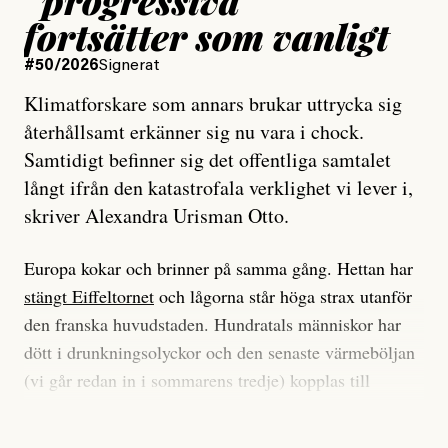
fortsätter som vanligt
#50/2026
Signerat
Klimatforskare som annars brukar uttrycka sig
återhållsamt erkänner sig nu vara i chock.
Samtidigt befinner sig det offentliga samtalet
långt ifrån den katastrofala verklighet vi lever i,
skriver Alexandra Urisman Otto.
Europa kokar och brinner på samma gång. Hettan har
stängt Eiffeltornet
och lågorna står höga strax utanför
den franska huvudstaden. Hundratals människor har
dött i drunkningsolyckor och den senaste värmeböljan
(vi går redan in i sommarens tredje) kopplas till
tiotusentals för tidiga
dödsfall
.