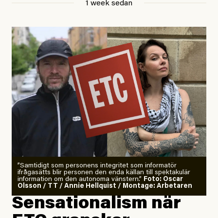
1 week sedan
Publicerad
29 July, 2026
Uppdaterad
29 July, 2026
”Samtidigt som personens integritet som informatör
ifrågasätts blir personen den enda källan till spektakulär
information om den autonoma vänstern.”
Foto: Oscar
Olsson / TT / Annie Hellquist / Montage: Arbetaren
Sensationalism när