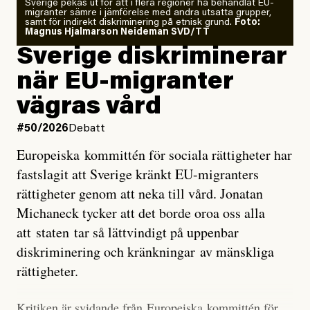
Sverige pekas ut för att i flera regioner ha behandlat EU-
analyserat hur de olika klimatmodellerna bedömer
migranter sämre i jämförelse med andra utsatta grupper,
samt för indirekt diskriminering på etnisk grund.
Foto:
läget för hur den begynnande El Niño-händelsen ska
Magnus Hjalmarson Neideman SVD/TT
utveckla sig. El Niño är ett återkommande
Sverige diskriminerar
väderfenomen som uppstår när havsvattnet i delar av
när EU-migranter
Stilla havet blir ovanligt varmt. Det påverkar vädret
vägras vård
över stora delar av världen och under
våren
har
forskare allt oftare varnat för att den här El Niñon
#50/2026
Debatt
kommer att bli extrem.
Europeiska kommittén för sociala rättigheter har
fastslagit att Sverige kränkt EU-migranters
Det verkar vara en underdrift, menar nu Zeke
rättigheter genom att neka till vård. Jonatan
Hausfather.
Michaneck tycker att det borde oroa oss alla
att staten tar så lättvindigt på uppenbar
”Det ser ut som att årets El Niño inte bara med stor
diskriminering och kränkningar av mänskliga
sannolikhet kommer att bli den starkaste sedan
rättigheter.
tillförlitliga mätningar inleddes – den kan till och med
bli den starkaste med en verkligt häpnadsväckande
Kritiken är svidande från Europeiska kommittén för