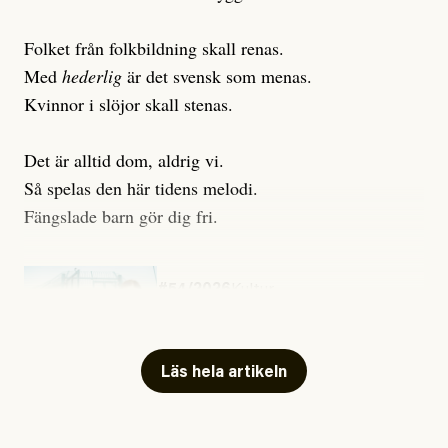
Folket från folkbildning skall renas.
Med
hederlig
är det svensk som menas.
Kvinnor i slöjor skall stenas.
Det är alltid dom, aldrig vi.
Så spelas den här tidens melodi.
Fängslade barn gör dig fri.
#54/2026
Kultur
Snart skrivs boken ”Barn i
fängelse”
Läs hela artikeln
Jesper Lundby