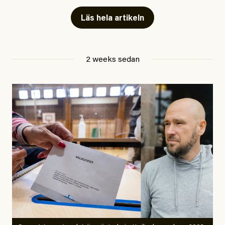
skriver för? Vad betyder det att vara en ”röd, grön och
Läs hela artikeln
oberoende” tidning? Och vad är egentligen bra
journalistik?
2 weeks sedan
Den första artikeln publicerades den 10 mars 2026.
Titeln är
”Mystiska mannen förföljde ministern –
utpekas som israelisk infiltratör”
. Enligt ingressen
handlar artikeln om en person vars ”bakgrund skapar
splittring och oro i rörelsen”. Problemet är att artikeln
skapar betydligt mer oro i palestinarörelsen – och den
oberoende vänstern – än den porträtterade personen
eller dess bakgrund.
Det finns en väldigt enkel regel inom alla politiska
rörelser när det gäller misstänkta infiltratörer:
Antingen har en bevis på att de är infiltratörer, och då