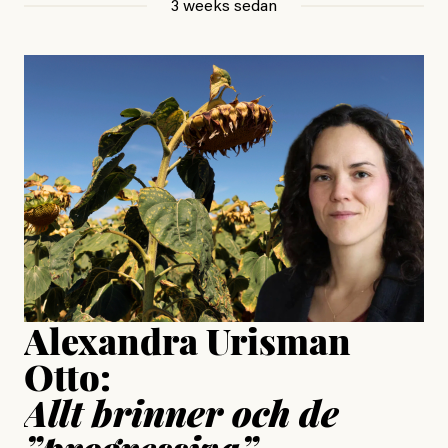
3 weeks sedan
, aktivist och författare
Jonas Lundström
#23/2026
Intervjun
Jesper Lundby: ”Livet i sig
är ganska politiskt”
Jonas Lundström
Publicerad
24 July, 2026
Jesper Lundby
Publicerad
15 July, 2026
Uppdaterad
15 July, 2026
Alexandra Urisman
Otto:
Allt brinner och de
”progressiva”