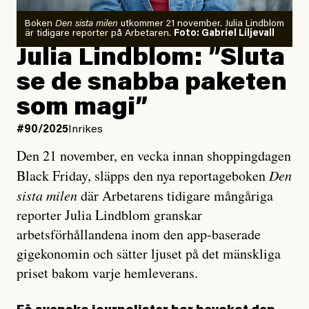
Boken
Den sista milen
utkommer 21 november. Julia Lindblom
är tidigare reporter på Arbetaren.
Foto: Gabriel Liljevall
Julia Lindblom: ”Sluta
se de snabba paketen
som magi”
#90/2025
Inrikes
Den 21 november, en vecka innan shoppingdagen
Black Friday, släpps den nya reportageboken
Den
sista milen
där Arbetarens tidigare mångåriga
reporter Julia Lindblom granskar
arbetsförhållandena inom den app-baserade
gigekonomin och sätter ljuset på det mänskliga
priset bakom varje hemleverans.