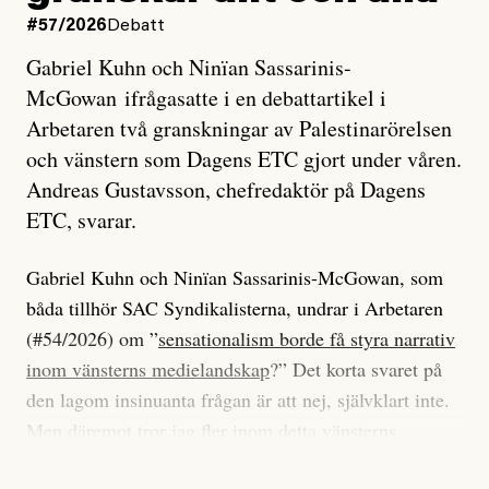
#57/2026
Debatt
Gabriel Kuhn och Ninïan Sassarinis-
McGowan ifrågasatte i en debattartikel i
Arbetaren två granskningar av Palestinarörelsen
och vänstern som Dagens ETC gjort under våren.
Andreas Gustavsson, chefredaktör på Dagens
ETC, svarar.
Gabriel Kuhn och Ninïan Sassarinis-McGowan, som
båda tillhör SAC Syndikalisterna, undrar i Arbetaren
(#54/2026) om ”
sensationalism borde få styra narrativ
inom vänsterns medielandskap
?” Det korta svaret på
den lagom insinuanta frågan är att nej, självklart inte.
Men däremot tror jag fler inom detta vänsterns
medielandskap skulle må bra av en sund populism, i