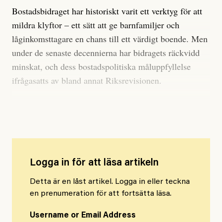
Bostadsbidraget har historiskt varit ett verktyg för att
mildra klyftor – ett sätt att ge barnfamiljer och
låginkomsttagare en chans till ett värdigt boende. Men
under de senaste decennierna har bidragets räckvidd
minskat, och dess bostadspolitiska måluppfyllelse
ifrågasatts av bland annat Riksrevisionen.
Bostadsbidraget kvar på 90-talets nivåer
Logga in för att läsa artikeln
Detta är en låst artikel. Logga in eller teckna
en prenumeration för att fortsätta läsa.
Username or Email Address