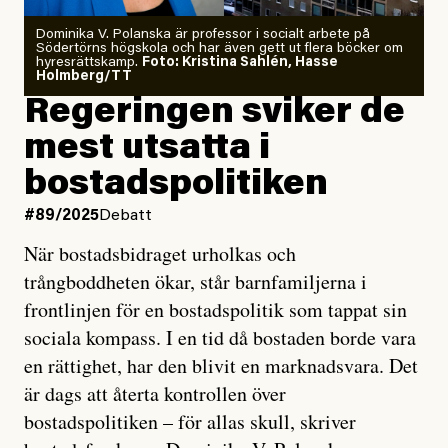
Dominika V. Polanska är professor i socialt arbete på
Södertörns högskola och har även gett ut flera böcker om
hyresrättskamp.
Foto: Kristina Sahlén, Hasse
Holmberg/TT
Regeringen sviker de
mest utsatta i
bostads­politiken
#89/2025
Debatt
När bostadsbidraget urholkas och
trångboddheten ökar, står barnfamiljerna i
frontlinjen för en bostadspolitik som tappat sin
sociala kompass. I en tid då bostaden borde vara
en rättighet, har den blivit en marknadsvara. Det
är dags att återta kontrollen över
bostadspolitiken – för allas skull, skriver