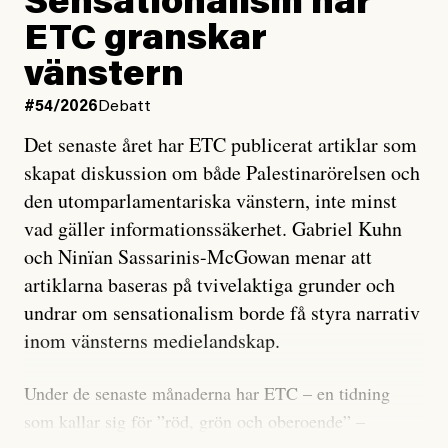
Sensationalism när
ETC granskar
vänstern
#54/2026
Debatt
Det senaste året har ETC publicerat artiklar som
skapat diskussion om både Palestinarörelsen och
den utomparlamentariska vänstern, inte minst
vad gäller informationssäkerhet. Gabriel Kuhn
och Ninïan Sassarinis-McGowan menar att
artiklarna baseras på tvivelaktiga grunder och
undrar om sensationalism borde få styra narrativ
inom vänsterns medielandskap.
Under de senaste månaderna har ETC – en tidning
som kallar sig för ”röd, grön och oberoende” –