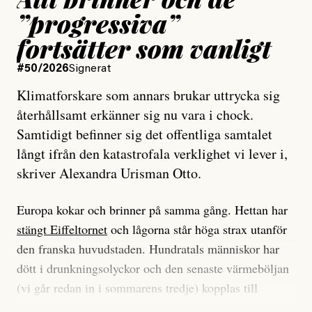
”progressiva”
fortsätter som vanligt
#50/2026
Signerat
Klimatforskare som annars brukar uttrycka sig
återhållsamt erkänner sig nu vara i chock.
Samtidigt befinner sig det offentliga samtalet
långt ifrån den katastrofala verklighet vi lever i,
skriver Alexandra Urisman Otto.
Europa kokar och brinner på samma gång. Hettan har
stängt Eiffeltornet
och lågorna står höga strax utanför
den franska huvudstaden. Hundratals människor har
dött i drunkningsolyckor och den senaste värmeböljan
(vi går redan in i sommarens tredje) kopplas till
tiotusentals för tidiga
dödsfall
.