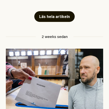
publicerat två artiklar som vi gärna vill kommentera.
Artiklarna väcker flera frågor: Vem är det som ETC
skriver för? Vad betyder det att vara en ”röd, grön och
Läs hela artikeln
oberoende” tidning? Och vad är egentligen bra
journalistik?
2 weeks sedan
Den första artikeln publicerades den 10 mars 2026.
Titeln är
”Mystiska mannen förföljde ministern –
utpekas som israelisk infiltratör”
. Enligt ingressen
handlar artikeln om en person vars ”bakgrund skapar
splittring och oro i rörelsen”. Problemet är att artikeln
skapar betydligt mer oro i palestinarörelsen – och den
oberoende vänstern – än den porträtterade personen
eller dess bakgrund.
Det finns en väldigt enkel regel inom alla politiska
rörelser när det gäller misstänkta infiltratörer: