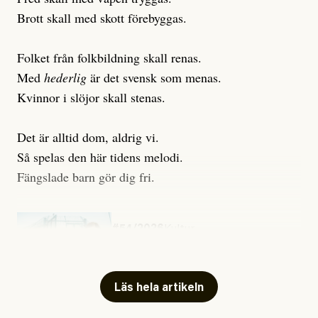
Brott skall med skott förebyggas.
Folket från folkbildning skall renas.
Med
hederlig
är det svensk som menas.
Kvinnor i slöjor skall stenas.
Det är alltid dom, aldrig vi.
Så spelas den här tidens melodi.
Fängslade barn gör dig fri.
#54/2026
Kultur
Snart skrivs boken ”Barn i
fängelse”
Läs hela artikeln