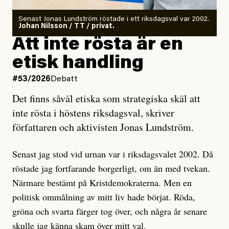
Antingen har en bevis på att de är infiltratörer, och då
Senast Jonas Lundström röstade i ett riksdagsval var 2002.
ska en gå ut med det så fort det bara går för att skydda
Johan Nilsson / TT / privat.
rörelsen. Eller så har en inga bevis, bara misstankar,
Att inte rösta är en
och då ska en efterforska diskret, just för att inte skapa
etisk handling
oro inom rörelsen.
#53/2026
Debatt
Artikeln undersöker inte, som ETC påstår, ”vad som
Det finns såväl etiska som strategiska skäl att
är sant, vad som är rykten”, utan den bidrar bara till
inte rösta i höstens riksdagsval, skriver
ännu mer ryktesspridning. Det finns inte ett enda bevis
författaren och aktivisten Jonas Lundström.
på eller ens ett övertygande argument för att den
misstänkta personen är en infiltratör. Det som läsaren
Senast jag stod vid urnan var i riksdagsvalet 2002. Då
får veta är att personen har ändrat sina politiska åsikter
röstade jag fortfarande borgerligt, om än med tvekan.
under åren, att den har raderat tidigare innehåll på sina
Närmare bestämt på Kristdemokraterna. Men en
sociala medier, att artikelns författare inte förstår sig
politisk ommålning av mitt liv hade börjat. Röda,
på personens ekonomi och att det tydligen finns
gröna och svarta färger tog över, och några år senare
anonyma röster inom rörelsen som säger saker som
skulle jag känna skam över mitt val.