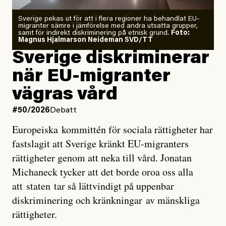
Zeke Hausfather är chockad igen efter att ha
Sverige pekas ut för att i flera regioner ha behandlat EU-
analyserat hur de olika klimatmodellerna bedömer
migranter sämre i jämförelse med andra utsatta grupper,
samt för indirekt diskriminering på etnisk grund.
Foto:
läget för hur den begynnande El Niño-händelsen ska
Magnus Hjalmarson Neideman SVD/TT
utveckla sig. El Niño är ett återkommande
Sverige diskriminerar
väderfenomen som uppstår när havsvattnet i delar av
när EU-migranter
Stilla havet blir ovanligt varmt. Det påverkar vädret
vägras vård
över stora delar av världen och under
våren
har
forskare allt oftare varnat för att den här El Niñon
#50/2026
Debatt
kommer att bli extrem.
Europeiska kommittén för sociala rättigheter har
fastslagit att Sverige kränkt EU-migranters
Det verkar vara en underdrift, menar nu Zeke
rättigheter genom att neka till vård. Jonatan
Hausfather.
Michaneck tycker att det borde oroa oss alla
att staten tar så lättvindigt på uppenbar
”Det ser ut som att årets El Niño inte bara med stor
diskriminering och kränkningar av mänskliga
sannolikhet kommer att bli den starkaste sedan
rättigheter.
tillförlitliga mätningar inleddes – den kan till och med