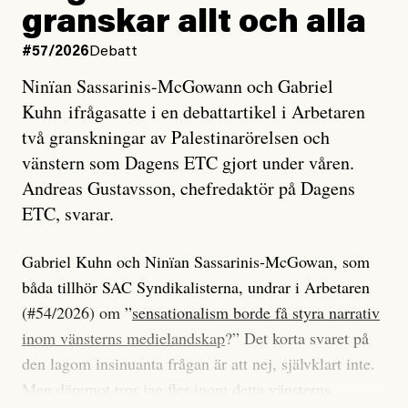
granskar allt och alla
#57/2026
Debatt
Ninïan Sassarinis-McGowann och Gabriel
Kuhn ifrågasatte i en debattartikel i Arbetaren
två granskningar av Palestinarörelsen och
vänstern som Dagens ETC gjort under våren.
Andreas Gustavsson, chefredaktör på Dagens
ETC, svarar.
Gabriel Kuhn och Ninïan Sassarinis-McGowan, som
båda tillhör SAC Syndikalisterna, undrar i Arbetaren
(#54/2026) om ”
sensationalism borde få styra narrativ
inom vänsterns medielandskap
?” Det korta svaret på
den lagom insinuanta frågan är att nej, självklart inte.
Men däremot tror jag fler inom detta vänsterns