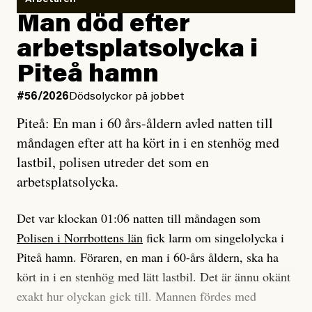
Vem är det som Dagens ETC skriver för?
Man död efter
Jag lärde mig renovera
Vad betyder det att vara en röd, grön och oberoende
arbetsplatsolycka i
enligt uråldrig metod
tidning?
och lade min sista ungdom
Piteå hamn
på att laga en gammal bod.
Vad är bra journalistik?
#56/2026
Dödsolyckor på jobbet
Piteå: En man i 60 års-åldern avled natten till
Jag sökte ljuset och meningen,
Ett försök till korta svar som jag hoppas kan förtydliga
måndagen efter att ha kört in i en stenhög med
efter det som var rent, rätt och sant,
för Kuhn och Sassarinis-McGowan och andra hur jag
lastbil, polisen utreder det som en
och aldrig såg jag det klarare än
som chefredaktör ser på Dagens ETC:s uppdrag och
arbetsplatsolycka.
när jag ombord på bussen hjälpte en tant.
roll.
Det var klockan 01:06 natten till måndagen som
Vi skriver för våra läsare som vill bli informerade,
#23/2026
Intervjun
Polisen i Norrbottens län
fick larm om singelolycka i
överraskade, bekräftade, utmanade – och som kräver
Jesper Lundby: ”Livet i sig
Piteå hamn. Föraren, en man i 60-års åldern, ska ha
är ganska politiskt”
att vi granskar allt och alla.
kört in i en stenhög med lätt lastbil. Det är ännu okänt
exakt hur olyckan gick till. Mannen fördes med
Vi är som sagt en röd, grön och oberoende tidning.