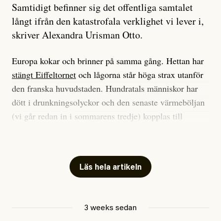
Samtidigt befinner sig det offentliga samtalet
långt ifrån den katastrofala verklighet vi lever i,
skriver Alexandra Urisman Otto.
Europa kokar och brinner på samma gång. Hettan har
stängt Eiffeltornet
och lågorna står höga strax utanför
den franska huvudstaden. Hundratals människor har
dött i drunkningsolyckor och den senaste värmeböljan
(vi går redan in i sommarens tredje) kopplas till
tiotusentals för tidiga
dödsfall
.
Har du också panik i hettan? Känns det som en
mardröm? Bra, allt annat vore fullständigt orimligt.
Läs hela artikeln
Klimatforskaren Zeke Hausfather
skrev
på måndagen
att han brukar vara ganska återhållsam när han
3 weeks sedan