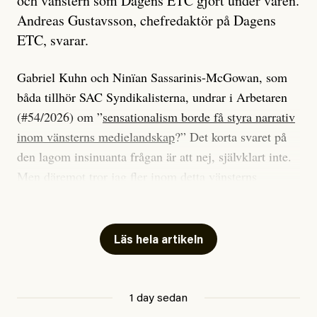
och vänstern som Dagens ETC gjort under våren.
Andreas Gustavsson, chefredaktör på Dagens
ETC, svarar.
Gabriel Kuhn och Ninïan Sassarinis-McGowan, som
båda tillhör SAC Syndikalisterna, undrar i Arbetaren
(#54/2026) om ”
sensationalism borde få styra narrativ
inom vänsterns medielandskap
?” Det korta svaret på
den lagom insinuanta frågan är att nej, självklart inte.
Men däremot tror jag fler inom detta vänsterns
medielandskap skulle må bra av en sund populism, i
betydelsen att göra avslöjande och undersökande
journalistik som vänder sig till många snarare än att
Läs hela artikeln
jaga inbördes beundran. Det har i alla fall fungerat för
Dagens ETC.
1 day sedan
Det är två specifika artiklar som Kuhn och Sassarinis-