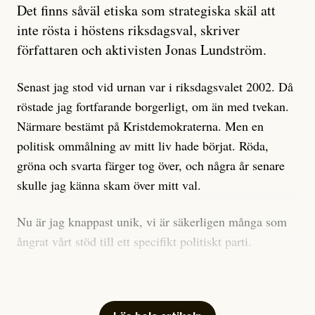
Artikeln undersöker inte, som ETC påstår, ”vad som
Det finns såväl etiska som strategiska skäl att
är sant, vad som är rykten”, utan den bidrar bara till
inte rösta i höstens riksdagsval, skriver
ännu mer ryktesspridning. Det finns inte ett enda bevis
författaren och aktivisten Jonas Lundström.
på eller ens ett övertygande argument för att den
misstänkta personen är en infiltratör. Det som läsaren
Senast jag stod vid urnan var i riksdagsvalet 2002. Då
får veta är att personen har ändrat sina politiska åsikter
röstade jag fortfarande borgerligt, om än med tvekan.
under åren, att den har raderat tidigare innehåll på sina
Närmare bestämt på Kristdemokraterna. Men en
sociala medier, att artikelns författare inte förstår sig
politisk ommålning av mitt liv hade börjat. Röda,
på personens ekonomi och att det tydligen finns
gröna och svarta färger tog över, och några år senare
anonyma röster inom rörelsen som säger saker som
skulle jag känna skam över mitt val.
”Om du frågar mig så är han en infiltratör”. Det kan
anses vara anledningar att titta närmare på personen,
Nu är jag knappast unik, vi är säkerligen många som
men ingenting av detta är tillräckligt för att hänga ut
ångrat vårt stöd till ett specifikt politiskt parti.
den. Personen nämns visserligen inte vid namn i
Avsevärt färre är de som fått kalla fötter inför
artikeln men är lätt att identifiera för alla som är aktiva
röstningen som sådan.
inom palestinarörelsen.