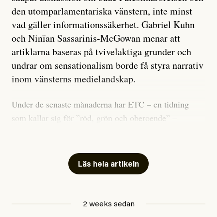
den utomparlamentariska vänstern, inte minst
vad gäller informationssäkerhet. Gabriel Kuhn
och Ninïan Sassarinis-McGowan menar att
artiklarna baseras på tvivelaktiga grunder och
undrar om sensationalism borde få styra narrativ
inom vänsterns medielandskap.
Under de senaste månaderna har ETC – en tidning
som kallar sig för ”röd, grön och oberoende” –
publicerat två artiklar som vi gärna vill kommentera.
Artiklarna väcker flera frågor: Vem är det som ETC
skriver för? Vad betyder det att vara en ”röd, grön och
Läs hela artikeln
oberoende” tidning? Och vad är egentligen bra
journalistik?
2 weeks sedan
Den första artikeln publicerades den 10 mars 2026.