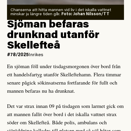
Chanserna att hitta mannen vid liv i det iskalla vattnet
minskar ju längre tiden går.
Foto: Johan Nilsson/TT
Sjöman befaras
drunknad utanför
Skellefteå
#78/2025
Inrikes
En sjöman föll under tisdagsmorgonen över bord från
ett handelsfartyg utanför Skelleftehamn. Flera timmar
senare pågick sökinsatserna fortfarande för fullt och
mannen befaras nu ha drunknat.
Det var strax innan 09 på tisdagen som larmet gick om
att mannen fallit över bord i det iskalla vattnet strax
söder om Skellefteå. Både polis, ambulans och
sjöräddning kallades till platsen med så väl båtar som