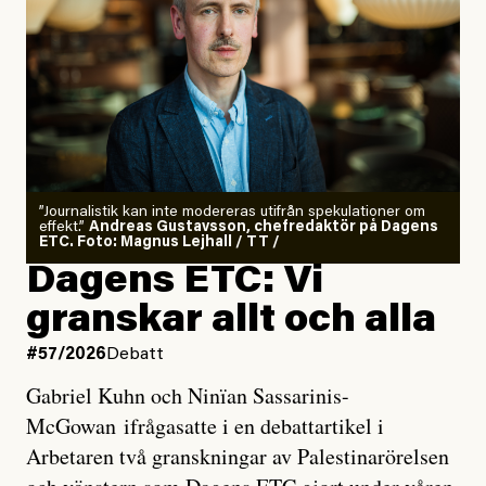
”Journalistik kan inte modereras utifrån spekulationer om
effekt.”
Andreas Gustavsson, chefredaktör på Dagens
ETC. Foto: Magnus Lejhall / TT /
Dagens ETC: Vi
granskar allt och alla
#57/2026
Debatt
Gabriel Kuhn och Ninïan Sassarinis-
McGowan ifrågasatte i en debattartikel i
Arbetaren två granskningar av Palestinarörelsen