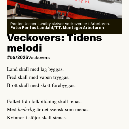
granskar vänstern
Poeten Jesper Lundby skriver veckoverser i Arbetaren.
Joel Kellgren
Foto: Pontus Lundahl/TT. Montage: Arbetaren
Debattartikel i Arbetaren
Veckovers: Tidens
Publicerad
3 August, 2026
Publicerad
6 August, 2026
melodi
Uppdaterad
3 August, 2026
Uppdaterad
6 August, 2026
#55/2026
Veckovers
Land skall med lag byggas.
Fred skall med vapen tryggas.
Brott skall med skott förebyggas.
Folket från folkbildning skall renas.
Med
hederlig
är det svensk som menas.
Kvinnor i slöjor skall stenas.