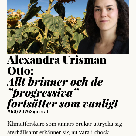
Publicerad
24 July, 2026
Jesper Lundby
Publicerad
15 July, 2026
Uppdaterad
15 July, 2026
Alexandra Urisman
Otto:
Allt brinner och de
”progressiva”
fortsätter som vanligt
#50/2026
Signerat
Klimatforskare som annars brukar uttrycka sig
återhållsamt erkänner sig nu vara i chock.