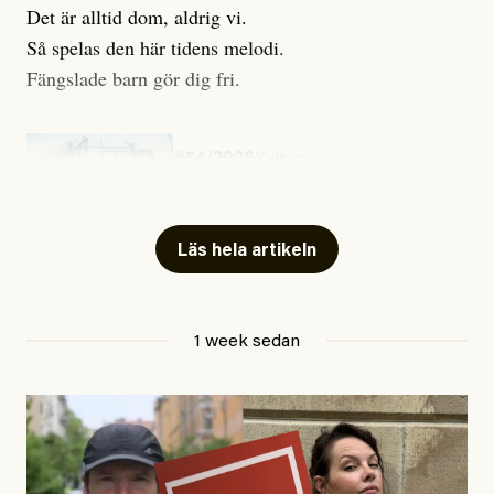
Det är alltid dom, aldrig vi.
Så spelas den här tidens melodi.
Fängslade barn gör dig fri.
#54/2026
Kultur
Snart skrivs boken ”Barn i
fängelse”
Läs hela artikeln
Jesper Lundby
1 week sedan
Publicerad
29 July, 2026
Uppdaterad
29 July, 2026