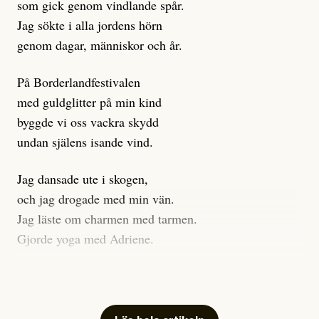
som gick genom vindlande spår.
Journalistiken är låst. En klatschig men korrekt rubrik
Jag sökte i alla jordens hörn
gör förhoppningsvis att en nyfiken beställer
genom dagar, människor och år.
prenumeration, men den avslutas sekunder senare om
inte journalistiken levererar substans. Självklart bygger
På Borderlandfestivalen
dessa granskningar på olika källor, alltifrån domar till
med guldglitter på min kind
en mängd intervjupersoner, inklusive generös
byggde vi oss vackra skydd
möjlighet att bemöta för såväl personen vars motiv att
undan själens isande vind.
engagera sig i Palestinarörelsen ifrågasätts som de
grupper där Säpo-resursen samlade in uppgifter.
Jag dansade ute i skogen,
Researchen är grundlig.
och jag drogade med min vän.
Jag läste om charmen med tarmen.
Möjligen är det egentligen inte journalistikens metod
Gjorde yoga med Adriene.
som stör?
Jag gick till psykologen
Kuhn och Sassarinis-McGowan återkommer till att
för en ADHD-utredning.
artiklarna ”inte är bra för” och ”skapar betydligt mer
Jag gick djupt ner i mitt trauma.