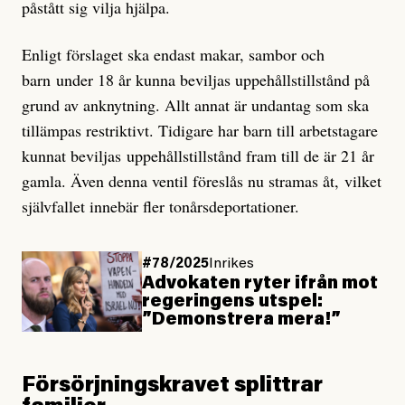
påstått sig vilja hjälpa.
Enligt förslaget ska endast makar, sambor och
barn under 18 år kunna beviljas uppehållstillstånd på
grund av anknytning. Allt annat är undantag som ska
tillämpas restriktivt. Tidigare har barn till arbetstagare
kunnat beviljas uppehållstillstånd fram till de är 21 år
gamla. Även denna ventil föreslås nu stramas åt, vilket
självfallet innebär fler tonårsdeportationer.
#78/2025
Inrikes
Advokaten ryter ifrån mot
regeringens utspel:
”Demonstrera mera!”
Försörjningskravet splittrar