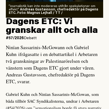
”Journalistik kan inte modereras utifrån spekulationer om
effekt.”
Andreas Gustavsson, chefredaktör på Dagens
ETC. Foto: Magnus Lejhall / TT /
Dagens ETC: Vi
granskar allt och alla
#57/2026
Debatt
Ninïan Sassarinis-McGowann och Gabriel
Kuhn ifrågasatte i en debattartikel i Arbetaren
två granskningar av Palestinarörelsen och
vänstern som Dagens ETC gjort under våren.
Andreas Gustavsson, chefredaktör på Dagens
ETC, svarar.
Gabriel Kuhn och Ninïan Sassarinis-McGowan, som
båda tillhör SAC Syndikalisterna, undrar i Arbetaren
(#54/2026) om ”
sensationalism borde få styra narrativ