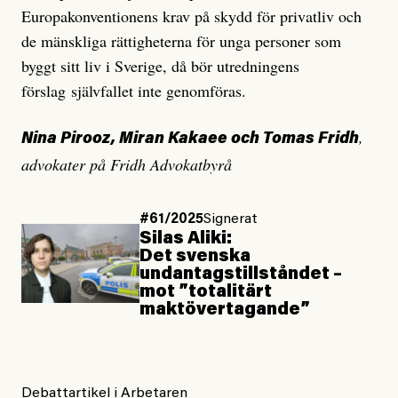
Europakonventionens krav på skydd för privatliv och
de mänskliga rättigheterna för unga personer som
byggt sitt liv i Sverige, då bör utredningens
förslag självfallet inte genomföras.
,
Nina Pirooz, Miran Kakaee och Tomas Fridh
advokater på Fridh Advokatbyrå
#61/2025
Signerat
Silas Aliki:
Det svenska
undantagstillståndet –
mot ”totalitärt
maktövertagande”
Debattartikel i Arbetaren