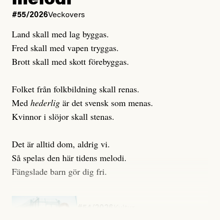
melodi
#55/2026
Veckovers
Land skall med lag byggas.
Fred skall med vapen tryggas.
Brott skall med skott förebyggas.
Folket från folkbildning skall renas.
Med
hederlig
är det svensk som menas.
Kvinnor i slöjor skall stenas.
Det är alltid dom, aldrig vi.
Så spelas den här tidens melodi.
Fängslade barn gör dig fri.
#54/2026
Kultur
Snart skrivs boken ”Barn i