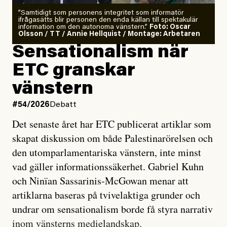
”Samtidigt som personens integritet som informatör
ifrågasätts blir personen den enda källan till spektakulär
information om den autonoma vänstern.”
Foto: Oscar
Olsson / TT / Annie Hellquist / Montage: Arbetaren
Sensationalism när
ETC granskar
vänstern
#54/2026
Debatt
Det senaste året har ETC publicerat artiklar som
skapat diskussion om både Palestinarörelsen och
den utomparlamentariska vänstern, inte minst
vad gäller informationssäkerhet. Gabriel Kuhn
och Ninïan Sassarinis-McGowan menar att
artiklarna baseras på tvivelaktiga grunder och
undrar om sensationalism borde få styra narrativ
inom vänsterns medielandskap.