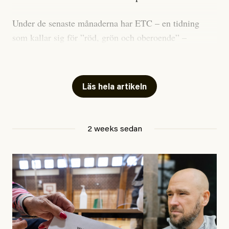
Under de senaste månaderna har ETC – en tidning
som kallar sig för ”röd, grön och oberoende” –
publicerat två artiklar som vi gärna vill kommentera.
Artiklarna väcker flera frågor: Vem är det som ETC
skriver för? Vad betyder det att vara en ”röd, grön och
Läs hela artikeln
oberoende” tidning? Och vad är egentligen bra
journalistik?
2 weeks sedan
Den första artikeln publicerades den 10 mars 2026.
Titeln är
”Mystiska mannen förföljde ministern –
utpekas som israelisk infiltratör”
. Enligt ingressen
handlar artikeln om en person vars ”bakgrund skapar
splittring och oro i rörelsen”. Problemet är att artikeln
skapar betydligt mer oro i palestinarörelsen – och den
oberoende vänstern – än den porträtterade personen