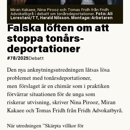
Miran Kakaee, Nina Pirooz och Tomas Fridh från Fridh
Advokatbyrå i debatt om tonårsdeportationer.
Foto: Ali
Lorestani/TT, Harald Nilsson. Montage: Arbetaren
Falska löften om att
stoppa tonårs­
deportationer
#78/2025
Debatt
Den nya anknytningsutredningen låtsas lösa
problemet med tonårsdeportationer,
men förslaget är en chimär som i praktiken
förvärrar situationen för de unga som
riskerar utvisning, skriver Nina Pirooz, Miran
Kakaee och Tomas Fridh från Fridh Advokatbyrå.
När utredningen ”Skärpta villkor för