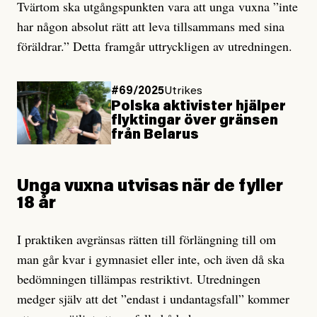
Tvärtom ska utgångspunkten vara att unga vuxna ”inte
har någon absolut rätt att leva tillsammans med sina
föräldrar.” Detta framgår uttryckligen av utredningen.
#69/2025
Utrikes
Polska aktivister hjälper
flyktingar över gränsen
från Belarus
Unga vuxna utvisas när de fyller
18 år
I praktiken avgränsas rätten till förlängning till om
man går kvar i gymnasiet eller inte, och även då ska
bedömningen tillämpas restriktivt. Utredningen
medger själv att det ”endast i undantagsfall” kommer