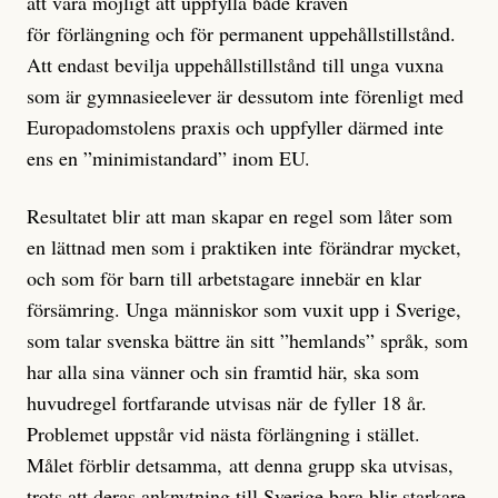
att vara möjligt att uppfylla både kraven
för förlängning och för permanent uppehållstillstånd.
Att endast bevilja uppehållstillstånd till unga vuxna
som är gymnasieelever är dessutom inte förenligt med
Europadomstolens praxis och uppfyller därmed inte
ens en ”minimistandard” inom EU.
Resultatet blir att man skapar en regel som låter som
en lättnad men som i praktiken inte förändrar mycket,
och som för barn till arbetstagare innebär en klar
försämring. Unga människor som vuxit upp i Sverige,
som talar svenska bättre än sitt ”hemlands” språk, som
har alla sina vänner och sin framtid här, ska som
huvudregel fortfarande utvisas när de fyller 18 år.
Problemet uppstår vid nästa förlängning i stället.
Målet förblir detsamma, att denna grupp ska utvisas,
trots att deras anknytning till Sverige bara blir starkare