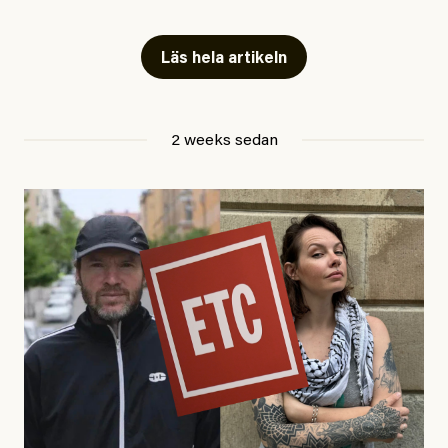
fängelse”
Läs hela artikeln
Jesper Lundby
2 weeks sedan
Publicerad
29 July, 2026
Uppdaterad
29 July, 2026