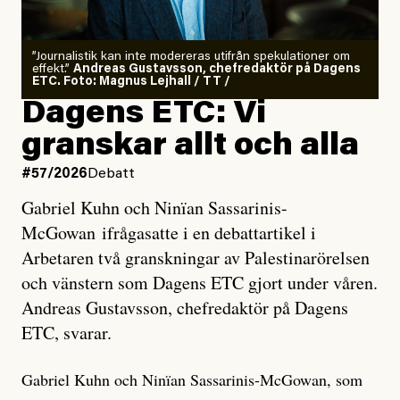
”Journalistik kan inte modereras utifrån spekulationer om
effekt.”
Andreas Gustavsson, chefredaktör på Dagens
ETC. Foto: Magnus Lejhall / TT /
Dagens ETC: Vi
granskar allt och alla
#57/2026
Debatt
Gabriel Kuhn och Ninïan Sassarinis-
McGowan ifrågasatte i en debattartikel i
Arbetaren två granskningar av Palestinarörelsen
och vänstern som Dagens ETC gjort under våren.
Andreas Gustavsson, chefredaktör på Dagens
ETC, svarar.
Gabriel Kuhn och Ninïan Sassarinis-McGowan, som