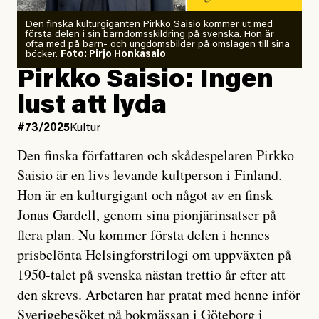
Den finska kulturgiganten Pirkko Saisio kommer ut med
första delen i sin barndomsskildring på svenska. Hon är
ofta med på barn- och ungdomsbilder på omslagen till sina
böcker.
Foto: Pirjo Honkasalo
Pirkko Saisio: Ingen
lust att lyda
#73/2025
Kultur
Den finska författaren och skådespelaren Pirkko
Saisio är en livs levande kultperson i Finland.
Hon är en kulturgigant och något av en finsk
Jonas Gardell, genom sina pionjärinsatser på
flera plan. Nu kommer första delen i hennes
prisbelönta Helsingforstrilogi om uppväxten på
1950-talet på svenska nästan trettio år efter att
den skrevs. Arbetaren har pratat med henne inför
Sverigebesöket på bokmässan i Göteborg i