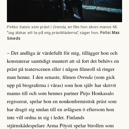
Pirkko Saisio som präst i
Orenda
, en film hon skrev manus till.
”Jag älskar att ta på mig prästkläderna”, säger hon.
Foto: Max
Smeds
– Det andliga är värdefullt för mig, tillägger hon och
konstaterar samtidigt muntert att så fort det behövs en
präst på teaterscenen eller i någon filmroll så ringer
man henne. I den senaste, filmen
Orenda
(som gick
upp på biograferna i våras) som hon själv har skrivit
manus till och som hennes partner Pirjo Honkasalo
regisserat, spelar hon en nonkonformistisk präst som
har dragit sig undan till en avlägsen ö eftersom hon
inte vill ordna in sig i ledet. Finlands
stjärnskådespelare Arma Pöysti spelar birollen som