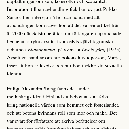
uppfattningar om kön, könsroller och sexualitet.
Inspiration till sin avhandling fick hon av just Pirkko
Saisio. I en intervju i Yle i samband med att
avhandlingen kom säger hon att det var en artikel från
år 2000 där Saisio berättar hur förläggaren uppmanade
henne att stryka avsnitt i sin delvis självbiografiska
debutbok
Elämänmeno
,
på svenska
Livets gång
(1975).
Avsnitten handlar om hur bokens huvudperson, Marja,
inser att hon är lesbisk och hur hon tacklar sin sexuella
identitet.
Enligt Alexandra Stang fanns det under
mellankrigstiden i Finland ett behov att ena folket
kring nationella värden som hemmet och fosterlandet,
och att betona kvinnans roll som mor och maka. Det
var svårt för författare att skriva berättelser om
kvinnor som valde bort familjelivet och som älskade