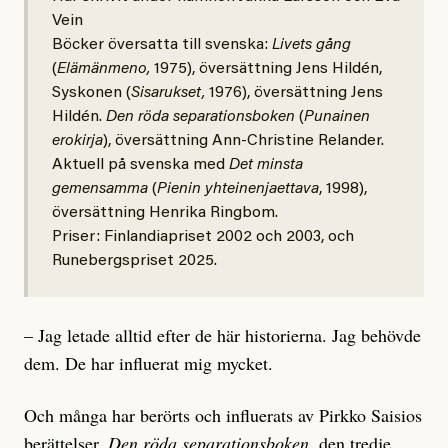
Vein
Böcker översatta till svenska:
Livets gång
(
Elämänmeno,
1975), översättning Jens Hildén,
Syskonen (
Sisarukset,
1976), översättning Jens
Hildén.
Den röda separationsboken
(
Punainen
erokirja
), översättning Ann-Christine Relander.
Aktuell på svenska med
Det minsta
gemensamma
(
Pienin yhteinenjaettava
, 1998),
översättning Henrika Ringbom.
Priser: Finlandiapriset 2002 och 2003, och
Runebergspriset 2025.
– Jag letade alltid efter de här historierna. Jag behövde
dem. De har influerat mig mycket.
Och många har berörts och influerats av Pirkko Saisios
berättelser.
Den röda separationsboken
, den tredje