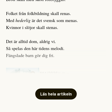
Folket från folkbildning skall renas.
Med
hederlig
är det svensk som menas.
Kvinnor i slöjor skall stenas.
Det är alltid dom, aldrig vi.
Så spelas den här tidens melodi.
Fängslade barn gör dig fri.
#54/2026
Kultur
Snart skrivs boken ”Barn i
fängelse”
Läs hela artikeln
Jesper Lundby