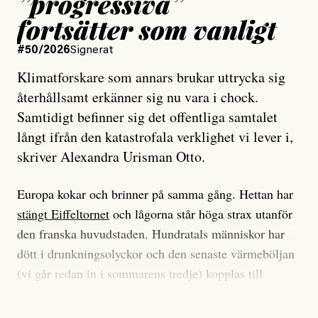
”progressiva”
fortsätter som vanligt
#50/2026
Signerat
Klimatforskare som annars brukar uttrycka sig
återhållsamt erkänner sig nu vara i chock.
Samtidigt befinner sig det offentliga samtalet
långt ifrån den katastrofala verklighet vi lever i,
skriver Alexandra Urisman Otto.
Europa kokar och brinner på samma gång. Hettan har
stängt Eiffeltornet
och lågorna står höga strax utanför
den franska huvudstaden. Hundratals människor har
dött i drunkningsolyckor och den senaste värmeböljan
(vi går redan in i sommarens tredje) kopplas till
tiotusentals för tidiga
dödsfall
.