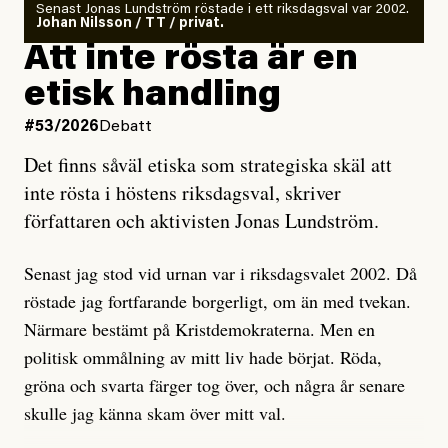
Senast Jonas Lundström röstade i ett riksdagsval var 2002.
ska en gå ut med det så fort det bara går för att skydda
Johan Nilsson / TT / privat.
rörelsen. Eller så har en inga bevis, bara misstankar,
Att inte rösta är en
och då ska en efterforska diskret, just för att inte skapa
etisk handling
oro inom rörelsen.
#53/2026
Debatt
Artikeln undersöker inte, som ETC påstår, ”vad som
Det finns såväl etiska som strategiska skäl att
är sant, vad som är rykten”, utan den bidrar bara till
inte rösta i höstens riksdagsval, skriver
ännu mer ryktesspridning. Det finns inte ett enda bevis
författaren och aktivisten Jonas Lundström.
på eller ens ett övertygande argument för att den
misstänkta personen är en infiltratör. Det som läsaren
Senast jag stod vid urnan var i riksdagsvalet 2002. Då
får veta är att personen har ändrat sina politiska åsikter
röstade jag fortfarande borgerligt, om än med tvekan.
under åren, att den har raderat tidigare innehåll på sina
Närmare bestämt på Kristdemokraterna. Men en
sociala medier, att artikelns författare inte förstår sig
politisk ommålning av mitt liv hade börjat. Röda,
på personens ekonomi och att det tydligen finns
gröna och svarta färger tog över, och några år senare
anonyma röster inom rörelsen som säger saker som
skulle jag känna skam över mitt val.
”Om du frågar mig så är han en infiltratör”. Det kan