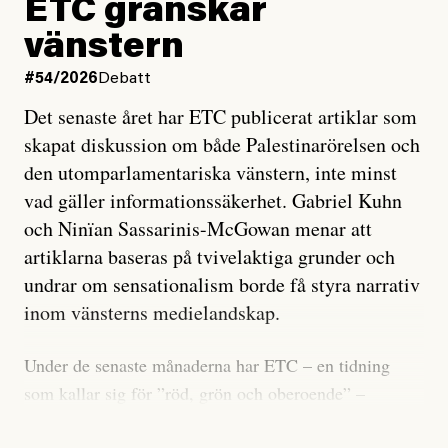
ETC granskar
vänstern
#54/2026
Debatt
Det senaste året har ETC publicerat artiklar som
skapat diskussion om både Palestinarörelsen och
den utomparlamentariska vänstern, inte minst
vad gäller informationssäkerhet. Gabriel Kuhn
och Ninïan Sassarinis-McGowan menar att
artiklarna baseras på tvivelaktiga grunder och
undrar om sensationalism borde få styra narrativ
inom vänsterns medielandskap.
Under de senaste månaderna har ETC – en tidning
som kallar sig för ”röd, grön och oberoende” –
publicerat två artiklar som vi gärna vill kommentera.