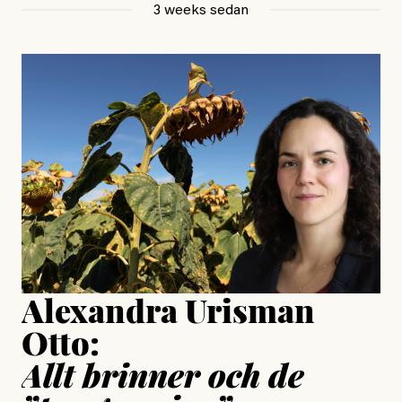
3 weeks sedan
, aktivist och författare
Jonas Lundström
#23/2026
Intervjun
Jesper Lundby: ”Livet i sig
är ganska politiskt”
Jonas Lundström
Publicerad
24 July, 2026
Jesper Lundby
Publicerad
15 July, 2026
Uppdaterad
15 July, 2026
Alexandra Urisman
Otto:
Allt brinner och de