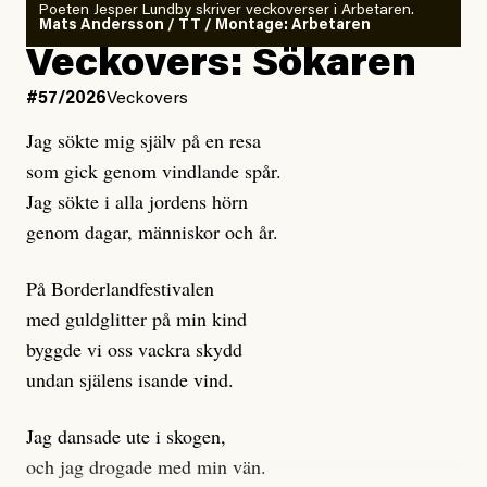
rekryteras och vad hon möter i den autonoma miljön.
Poeten Jesper Lundby skriver veckoverser i Arbetaren.
Mats Andersson / TT / Montage: Arbetaren
Kuhn och Sassarinis-McGowan hävdar att
Veckovers: Sökaren
Dagens ETC arbetar med ”opålitliga källor” för att
#57/2026
Veckovers
istället prioritera ”sensationalism och klickbete”. Nej,
Jag sökte mig själv på en resa
klickbete är inte intressant för Dagens ETC.
som gick genom vindlande spår.
Journalistiken är låst. En klatschig men korrekt rubrik
Jag sökte i alla jordens hörn
gör förhoppningsvis att en nyfiken beställer
genom dagar, människor och år.
prenumeration, men den avslutas sekunder senare om
inte journalistiken levererar substans. Självklart bygger
På Borderlandfestivalen
dessa granskningar på olika källor, alltifrån domar till
med guldglitter på min kind
en mängd intervjupersoner, inklusive generös
byggde vi oss vackra skydd
möjlighet att bemöta för såväl personen vars motiv att
undan själens isande vind.
engagera sig i Palestinarörelsen ifrågasätts som de
grupper där Säpo-resursen samlade in uppgifter.
Jag dansade ute i skogen,
Researchen är grundlig.
och jag drogade med min vän.