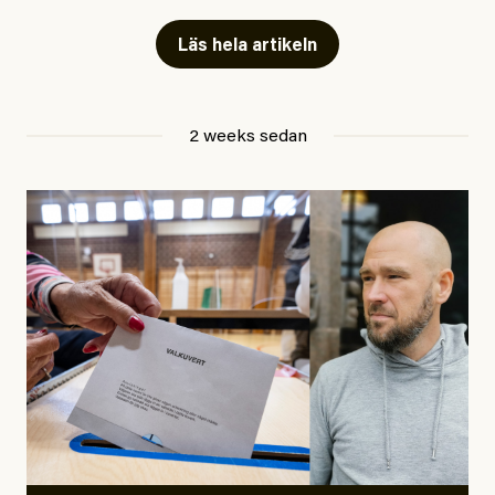
Artiklarna väcker flera frågor: Vem är det som ETC
skriver för? Vad betyder det att vara en ”röd, grön och
Läs hela artikeln
oberoende” tidning? Och vad är egentligen bra
journalistik?
2 weeks sedan
Den första artikeln publicerades den 10 mars 2026.
Titeln är
”Mystiska mannen förföljde ministern –
utpekas som israelisk infiltratör”
. Enligt ingressen
handlar artikeln om en person vars ”bakgrund skapar
splittring och oro i rörelsen”. Problemet är att artikeln
skapar betydligt mer oro i palestinarörelsen – och den
oberoende vänstern – än den porträtterade personen
eller dess bakgrund.
Det finns en väldigt enkel regel inom alla politiska
rörelser när det gäller misstänkta infiltratörer:
Antingen har en bevis på att de är infiltratörer, och då