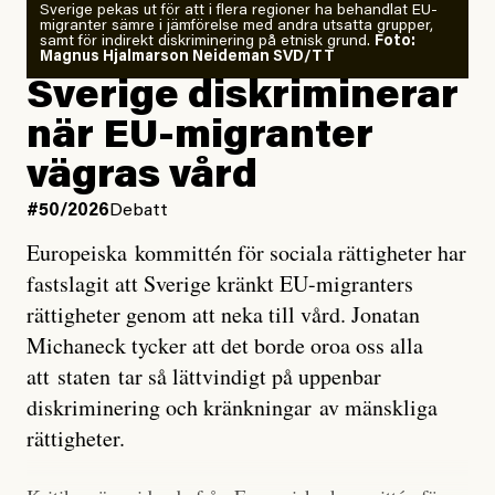
Sverige pekas ut för att i flera regioner ha behandlat EU-
analyserat hur de olika klimatmodellerna bedömer
migranter sämre i jämförelse med andra utsatta grupper,
samt för indirekt diskriminering på etnisk grund.
Foto:
läget för hur den begynnande El Niño-händelsen ska
Magnus Hjalmarson Neideman SVD/TT
utveckla sig. El Niño är ett återkommande
Sverige diskriminerar
väderfenomen som uppstår när havsvattnet i delar av
när EU-migranter
Stilla havet blir ovanligt varmt. Det påverkar vädret
vägras vård
över stora delar av världen och under
våren
har
forskare allt oftare varnat för att den här El Niñon
#50/2026
Debatt
kommer att bli extrem.
Europeiska kommittén för sociala rättigheter har
fastslagit att Sverige kränkt EU-migranters
Det verkar vara en underdrift, menar nu Zeke
rättigheter genom att neka till vård. Jonatan
Hausfather.
Michaneck tycker att det borde oroa oss alla
att staten tar så lättvindigt på uppenbar
”Det ser ut som att årets El Niño inte bara med stor
diskriminering och kränkningar av mänskliga
sannolikhet kommer att bli den starkaste sedan
rättigheter.
tillförlitliga mätningar inleddes – den kan till och med
bli den starkaste med en verkligt häpnadsväckande