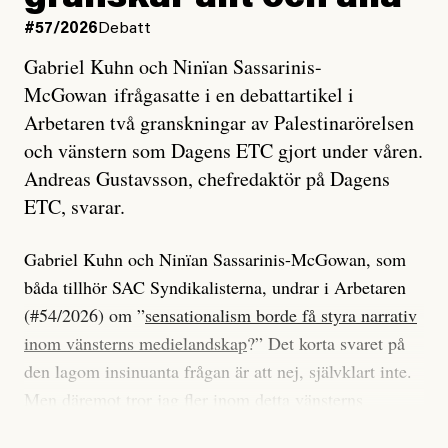
#57/2026
Debatt
Gabriel Kuhn och Ninïan Sassarinis-
McGowan ifrågasatte i en debattartikel i
Arbetaren två granskningar av Palestinarörelsen
och vänstern som Dagens ETC gjort under våren.
Andreas Gustavsson, chefredaktör på Dagens
ETC, svarar.
Gabriel Kuhn och Ninïan Sassarinis-McGowan, som
båda tillhör SAC Syndikalisterna, undrar i Arbetaren
(#54/2026) om ”
sensationalism borde få styra narrativ
inom vänsterns medielandskap
?” Det korta svaret på
den lagom insinuanta frågan är att nej, självklart inte.
Men däremot tror jag fler inom detta vänsterns
medielandskap skulle må bra av en sund populism, i