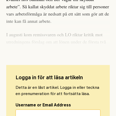
arbete”. Så kallat skyddat arbete riktar sig till personer
vars arbetsförmåga är nedsatt på ett sätt som gör att de
inte kan få annat arbete.
I augusti kom remissvaren och LO riktar kritik mot
utredningens förslag om att lönen under de första två
åren på Samhall ska sänkas med 25 procent.
Logga in för att läsa artikeln
Detta är en låst artikel. Logga in eller teckna
en prenumeration för att fortsätta läsa.
Username or Email Address