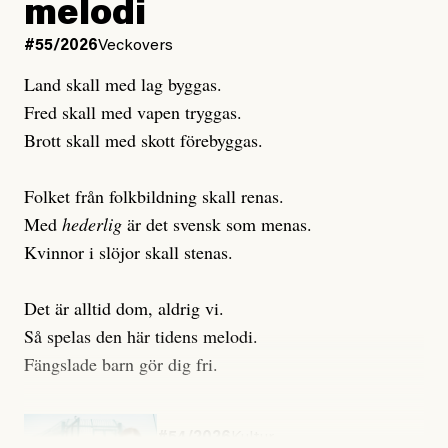
melodi
Uppdaterad
3 August, 2026
Uppdaterad
7 August, 2026
#55/2026
Veckovers
Land skall med lag byggas.
Fred skall med vapen tryggas.
Brott skall med skott förebyggas.
Folket från folkbildning skall renas.
Med
hederlig
är det svensk som menas.
Kvinnor i slöjor skall stenas.
Det är alltid dom, aldrig vi.
Så spelas den här tidens melodi.
Fängslade barn gör dig fri.
#54/2026
Kultur