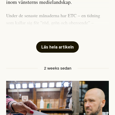
inom vänsterns medielandskap.
Under de senaste månaderna har ETC – en tidning
som kallar sig för ”röd, grön och oberoende” –
publicerat två artiklar som vi gärna vill kommentera.
Artiklarna väcker flera frågor: Vem är det som ETC
skriver för? Vad betyder det att vara en ”röd, grön och
Läs hela artikeln
oberoende” tidning? Och vad är egentligen bra
journalistik?
2 weeks sedan
Den första artikeln publicerades den 10 mars 2026.
Titeln är
”Mystiska mannen förföljde ministern –
utpekas som israelisk infiltratör”
. Enligt ingressen
handlar artikeln om en person vars ”bakgrund skapar
splittring och oro i rörelsen”. Problemet är att artikeln
skapar betydligt mer oro i palestinarörelsen – och den
oberoende vänstern – än den porträtterade personen