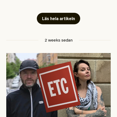
Snart skrivs boken ”Barn i
fängelse”
Läs hela artikeln
Jesper Lundby
2 weeks sedan
Publicerad
29 July, 2026
Uppdaterad
29 July, 2026