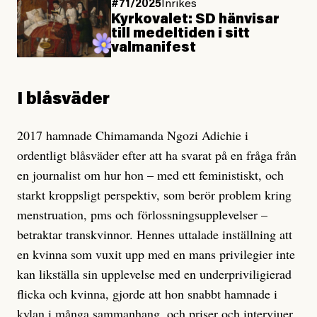
#71/2025
Inrikes
Kyrkovalet: SD hänvisar
till medeltiden i sitt
valmanifest
I blåsväder
2017 hamnade Chimamanda Ngozi Adichie i
ordentligt blåsväder efter att ha svarat på en fråga från
en journalist om hur hon – med ett feministiskt, och
starkt kroppsligt perspektiv, som berör problem kring
menstruation, pms och förlossningsupplevelser –
betraktar transkvinnor. Hennes uttalade inställning att
en kvinna som vuxit upp med en mans privilegier inte
kan likställa sin upplevelse med en underpriviligierad
flicka och kvinna, gjorde att hon snabbt hamnade i
kylan i många sammanhang, och priser och intervjuer