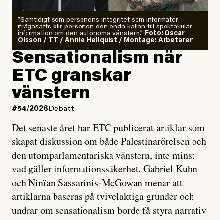
”Samtidigt som personens integritet som informatör
ifrågasätts blir personen den enda källan till spektakulär
information om den autonoma vänstern.”
Foto: Oscar
Olsson / TT / Annie Hellquist / Montage: Arbetaren
Sensationalism när
ETC granskar
vänstern
#54/2026
Debatt
Det senaste året har ETC publicerat artiklar som
skapat diskussion om både Palestinarörelsen och
den utomparlamentariska vänstern, inte minst
vad gäller informationssäkerhet. Gabriel Kuhn
och Ninïan Sassarinis-McGowan menar att
artiklarna baseras på tvivelaktiga grunder och
undrar om sensationalism borde få styra narrativ