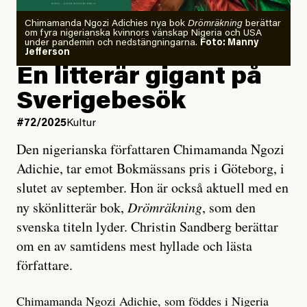
Chimamanda Ngozi Adichies nya bok
Drömräkning
berättar
om fyra nigerianska kvinnors vänskap Nigeria och USA
under pandemin och nedstängningarna.
Foto: Manny
Jefferson
En litterär gigant på
Sverigebesök
#72/2025
Kultur
Den nigerianska författaren Chimamanda Ngozi
Adichie, tar emot Bokmässans pris i Göteborg, i
slutet av september. Hon är också aktuell med en
ny skönlitterär bok,
Drömräkning
, som den
svenska titeln lyder. Christin Sandberg berättar
om en av samtidens mest hyllade och lästa
författare.
Chimamanda Ngozi Adichie, som föddes i Nigeria