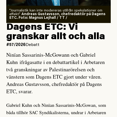
”Journalistik kan inte modereras utifrån spekulationer om
effekt.”
Andreas Gustavsson, chefredaktör på Dagens
ETC. Foto: Magnus Lejhall / TT /
Dagens ETC: Vi
granskar allt och alla
#57/2026
Debatt
Ninïan Sassarinis-McGowann och Gabriel
Kuhn ifrågasatte i en debattartikel i Arbetaren
två granskningar av Palestinarörelsen och
vänstern som Dagens ETC gjort under våren.
Andreas Gustavsson, chefredaktör på Dagens
ETC, svarar.
Gabriel Kuhn och Ninïan Sassarinis-McGowan, som
båda tillhör SAC Syndikalisterna, undrar i Arbetaren