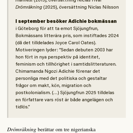
manifest
(2013), översättning Niclas Hval
Drömräkning
(2025), översättning Niclas Nilsson
I september besöker Adichie bokmässan
i Göteborg för att ta emot Sjöjungfrun,
Bokmässans litterära pris, som instiftades 2024
(då det tilldelades Joyce Carol Oates).
Motiveringen lyder: “Sedan debuten 2003 har
hon fört in nya perspektiv på identitet,
feminism och tillhörighet i samtidslitteraturen.
Chimamanda Ngozi Adichie förenar det
personliga med det politiska och gestaltar
frågor om makt, kön, migration och
postkolonialism. (…) Sjöjungfrun 2025 tilldelas
en författare vars röst är både angelägen och
tidlös.”
Drömräkning
berättar om tre nigerianska