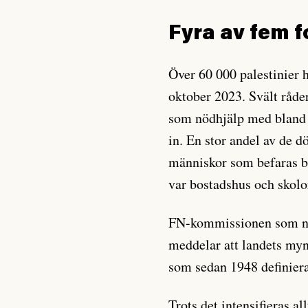
Fyra av fem 
Över 60 000 palestinier h
oktober 2023. Svält råde
som nödhjälp med bland 
in. En stor andel av de d
människor som befaras b
var bostadshus och skolo
FN-kommissionen som nu 
meddelar att landets myn
som sedan 1948 definier
Trots det intensifieras a