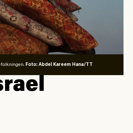
efolkningen.
Foto: Abdel Kareem Hana/TT
srael