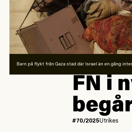
Barn på flykt från Gaza stad där Israel än en gång in
FN i n
begår
#70/2025
Utrikes