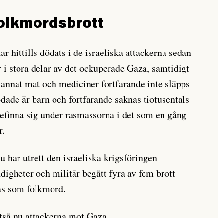
folkmordsbrott
ar hittills dödats i de israeliska attackerna sedan
r i stora delar av det ockuperade Gaza, samtidigt
annat mat och mediciner fortfarande inte släpps
ödade är barn och fortfarande saknas tiotusentals
efinna sig under rasmassorna i det som en gång
r.
har utrett den israeliska krigsföringen
digheter och militär begått fyra av fem brott
as som folkmord.
lltså nu attackerna mot Gaza.