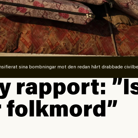
tensifierat sina bombningar mot den redan hårt drabbade civilb
y rapport: ”I
 folkmord”