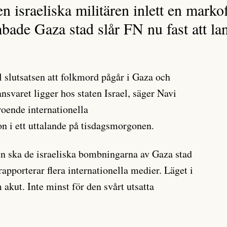
 israeliska militären inlett en markof
ade Gaza stad slår FN nu fast att la
l slutsatsen att folkmord pågår i Gaza och
 ansvaret ligger hos staten Israel, säger Navi
roende internationella
 i ett uttalande på tisdagsmorgonen.
n ska de israeliska bombningarna av Gaza stad
rapporterar flera internationella medier. Läget i
 akut. Inte minst för den svårt utsatta