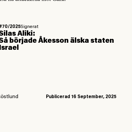
#70/2025
Signerat
Silas Aliki:
Så började Åkesson älska staten
Israel
Röstlund
Publicerad
16 September, 2025