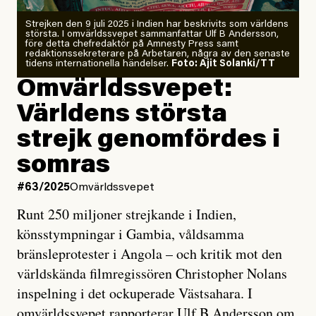
Strejken den 9 juli 2025 i Indien har beskrivits som världens
största. I omvärldssvepet sammanfattar Ulf B Andersson,
före detta chefredaktör på Amnesty Press samt
redaktionssekreterare på Arbetaren, några av den senaste
tidens internationella händelser.
Foto: Ajit Solanki/TT
Omvärldssvepet:
Världens största
strejk genomfördes i
somras
#63/2025
Omvärldssvepet
Runt 250 miljoner strejkande i Indien,
könsstympningar i Gambia, våldsamma
bränsleprotester i Angola – och kritik mot den
världskända filmregissören Christopher Nolans
inspelning i det ockuperade Västsahara. I
omvärldssvepet rapporterar Ulf B Andersson om