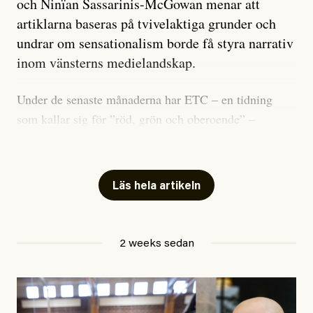
och Ninïan Sassarinis-McGowan menar att
artiklarna baseras på tvivelaktiga grunder och
undrar om sensationalism borde få styra narrativ
inom vänsterns medielandskap.
Under de senaste månaderna har ETC – en tidning
som kallar sig för ”röd, grön och oberoende” –
publicerat två artiklar som vi gärna vill kommentera.
Artiklarna väcker flera frågor: Vem är det som ETC
skriver för? Vad betyder det att vara en ”röd, grön och
Läs hela artikeln
oberoende” tidning? Och vad är egentligen bra
journalistik?
2 weeks sedan
Den första artikeln publicerades den 10 mars 2026.
Titeln är
”Mystiska mannen förföljde ministern –
utpekas som israelisk infiltratör”
. Enligt ingressen
handlar artikeln om en person vars ”bakgrund skapar