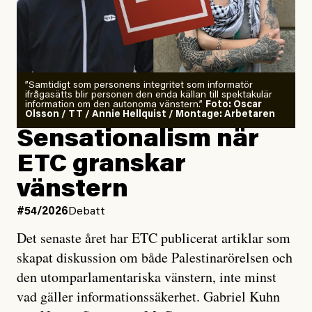
”Samtidigt som personens integritet som informatör
ifrågasätts blir personen den enda källan till spektakulär
information om den autonoma vänstern.”
Foto: Oscar
Olsson / TT / Annie Hellquist / Montage: Arbetaren
Sensationalism när
ETC granskar
vänstern
#54/2026
Debatt
Det senaste året har ETC publicerat artiklar som
skapat diskussion om både Palestinarörelsen och
den utomparlamentariska vänstern, inte minst
vad gäller informationssäkerhet. Gabriel Kuhn