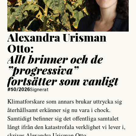
Publicerad
15 July, 2026
Uppdaterad
15 July, 2026
Alexandra Urisman
Otto:
Allt brinner och de
”progressiva”
fortsätter som vanligt
#50/2026
Signerat
Klimatforskare som annars brukar uttrycka sig
återhållsamt erkänner sig nu vara i chock.
Samtidigt befinner sig det offentliga samtalet
långt ifrån den katastrofala verklighet vi lever i,
skriver Alexandra Urisman Otto.