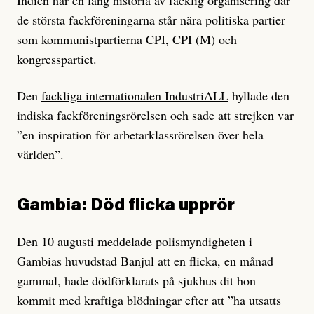
Indien har en lång historia av facklig organisering där
de största fackföreningarna står nära politiska partier
som kommunistpartierna CPI, CPI (M) och
kongresspartiet.
Den
fackliga internationalen IndustriALL
hyllade den
indiska fackföreningsrörelsen och sade att strejken var
”en inspiration för arbetarklassrörelsen över hela
världen”.
Gambia: Död flicka upprör
Den 10 augusti meddelade polismyndigheten i
Gambias huvudstad Banjul att en flicka, en månad
gammal, hade dödförklarats på sjukhus dit hon
kommit med kraftiga blödningar efter att ”ha utsatts