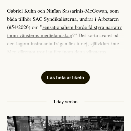
Gabriel Kuhn och Ninïan Sassarinis-McGowan, som
båda tillhör SAC Syndikalisterna, undrar i Arbetaren
(#54/2026) om ”
sensationalism borde få styra narrativ
inom vänsterns medielandskap
?” Det korta svaret på
den lagom insinuanta frågan är att nej, självklart inte.
Men däremot tror jag fler inom detta vänsterns
medielandskap skulle må bra av en sund populism, i
betydelsen att göra avslöjande och undersökande
journalistik som vänder sig till många snarare än att
Läs hela artikeln
jaga inbördes beundran. Det har i alla fall fungerat för
Dagens ETC.
1 day sedan
Det är två specifika artiklar som Kuhn och Sassarinis-
McGowan riktar sin kritik mot.