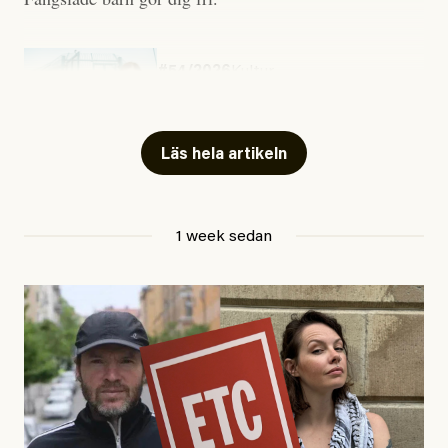
#54/2026
Kultur
Snart skrivs boken ”Barn i
fängelse”
Läs hela artikeln
Jesper Lundby
1 week sedan
Publicerad
29 July, 2026
Uppdaterad
29 July, 2026