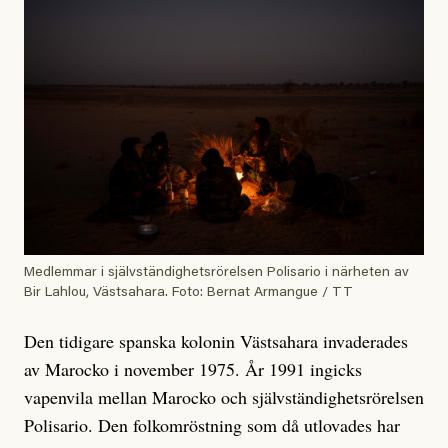
Medlemmar i självständighetsrörelsen Polisario i närheten av
Bir Lahlou, Västsahara. Foto: Bernat Armangue / TT
Den tidigare spanska kolonin Västsahara invaderades
av Marocko i november 1975. År 1991 ingicks
vapenvila mellan Marocko och självständighetsrörelsen
Polisario. Den folkomröstning som då utlovades har