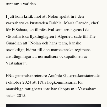
runt om i världen.
I juli kom kritik mot att Nolan spelat in i den
västsahariska kuststaden Dakhla. María Carrión, chef
för FiSahara, en filmfestival som arrangeras i de
västsahariska flyktinglägren i Algeriet, sade till
The
Guardian
att ”Nolan och hans team, kanske
oavsiktligt, bidrar till den marockanska regimens
ansträngningar att normalisera ockupationen av
Västsahara”.
FN:s generalsekreterare
António Guterres
konstaterade
i oktober 2024 att FN:s högkommissariat för
mänskliga rättigheter inte har släppts in i Västsahara
sedan 2015.