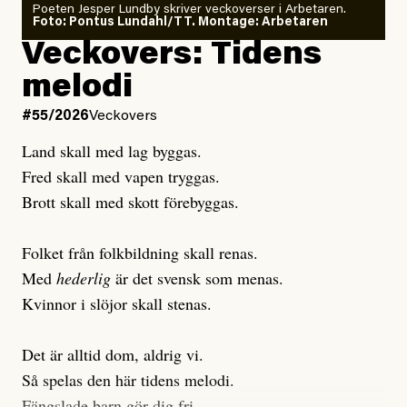
Poeten Jesper Lundby skriver veckoverser i Arbetaren.
Joel Kellgren
Foto: Pontus Lundahl/TT. Montage: Arbetaren
Debattartikel i Arbetaren
Veckovers: Tidens
Publicerad
3 August, 2026
Publicerad
6 August, 2026
melodi
Uppdaterad
3 August, 2026
Uppdaterad
6 August, 2026
#55/2026
Veckovers
Land skall med lag byggas.
Fred skall med vapen tryggas.
Brott skall med skott förebyggas.
Folket från folkbildning skall renas.
Med
hederlig
är det svensk som menas.
Kvinnor i slöjor skall stenas.
Det är alltid dom, aldrig vi.
Så spelas den här tidens melodi.
Fängslade barn gör dig fri.