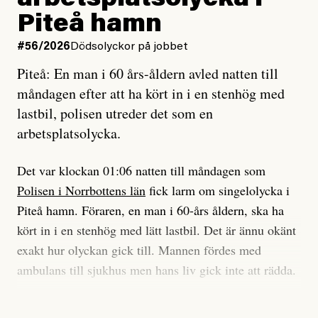
arbetsplatsolycka i
enligt uråldrig metod
tidning?
och lade min sista ungdom
Piteå hamn
på att laga en gammal bod.
Vad är bra journalistik?
#56/2026
Dödsolyckor på jobbet
Piteå: En man i 60 års-åldern avled natten till
Jag sökte ljuset och meningen,
Ett försök till korta svar som jag hoppas kan förtydliga
måndagen efter att ha kört in i en stenhög med
efter det som var rent, rätt och sant,
för Kuhn och Sassarinis-McGowan och andra hur jag
lastbil, polisen utreder det som en
och aldrig såg jag det klarare än
som chefredaktör ser på Dagens ETC:s uppdrag och
arbetsplatsolycka.
när jag ombord på bussen hjälpte en tant.
roll.
Det var klockan 01:06 natten till måndagen som
Vi skriver för våra läsare som vill bli informerade,
Polisen i Norrbottens län
fick larm om singelolycka i
#23/2026
Intervjun
överraskade, bekräftade, utmanade – och som kräver
Jesper Lundby: ”Livet i sig
Piteå hamn. Föraren, en man i 60-års åldern, ska ha
att vi granskar allt och alla.
är ganska politiskt”
kört in i en stenhög med lätt lastbil. Det är ännu okänt
exakt hur olyckan gick till. Mannen fördes med
Vi är som sagt en röd, grön och oberoende tidning.
ambulans till sjukhus men hans liv gick inte att rädda.
Det betyder en annan journalistik än vad du hittar i
exempelvis Dagens Nyheter. Det märks på ledarsidan
Jesper Lundby
– Vi utreder det som en arbetsplatsolycka och har
men också i nyhetsbevakningen. Det handlar om
Publicerad
5 August, 2026