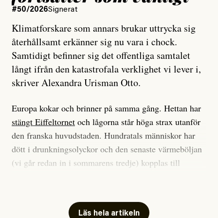
#50/2026
Signerat
Klimatforskare som annars brukar uttrycka sig
återhållsamt erkänner sig nu vara i chock.
Samtidigt befinner sig det offentliga samtalet
långt ifrån den katastrofala verklighet vi lever i,
skriver Alexandra Urisman Otto.
Europa kokar och brinner på samma gång. Hettan har
stängt Eiffeltornet
och lågorna står höga strax utanför
den franska huvudstaden. Hundratals människor har
dött i drunkningsolyckor och den senaste värmeböljan
(vi går redan in i sommarens tredje) kopplas till
tiotusentals för tidiga
dödsfall
.
Har du också panik i hettan? Känns det som en
mardröm? Bra, allt annat vore fullständigt orimligt.
Läs hela artikeln