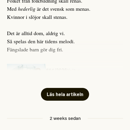
Folket från folkbildning skall renas.
Med
hederlig
är det svensk som menas.
Kvinnor i slöjor skall stenas.
Det är alltid dom, aldrig vi.
Så spelas den här tidens melodi.
Fängslade barn gör dig fri.
#54/2026
Kultur
Snart skrivs boken ”Barn i
fängelse”
Läs hela artikeln
Jesper Lundby
2 weeks sedan
Publicerad
29 July, 2026