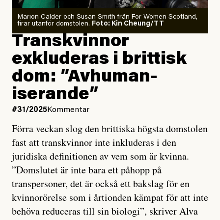
Marion Calder och Susan Smith från For Women Scotland,
firar utanför domstolen.
Foto: Kin Cheung/TT
Trans­kvinnor
exkluderas i brittisk
dom: ”Avhuman­
iserande”
#31/2025
Kommentar
Förra veckan slog den brittiska högsta domstolen
fast att transkvinnor inte inkluderas i den
juridiska definitionen av vem som är kvinna.
”Domslutet är inte bara ett påhopp på
transpersoner, det är också ett bakslag för en
kvinnorörelse som i årtionden kämpat för att inte
behöva reduceras till sin biologi”, skriver Alva