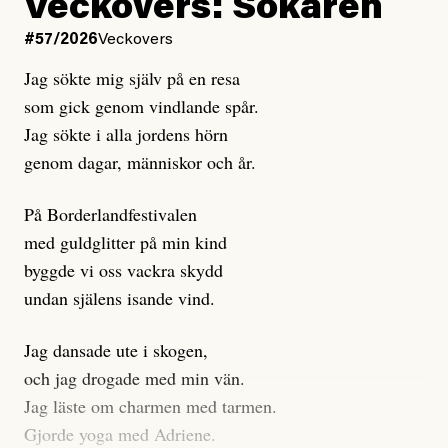
Kuhn och Sassarinis-McGowan hävdar att
Veckovers: Sökaren
Dagens ETC arbetar med ”opålitliga källor” för att
#57/2026
Veckovers
istället prioritera ”sensationalism och klickbete”. Nej,
Jag sökte mig själv på en resa
klickbete är inte intressant för Dagens ETC.
som gick genom vindlande spår.
Journalistiken är låst. En klatschig men korrekt rubrik
Jag sökte i alla jordens hörn
gör förhoppningsvis att en nyfiken beställer
genom dagar, människor och år.
prenumeration, men den avslutas sekunder senare om
inte journalistiken levererar substans. Självklart bygger
På Borderlandfestivalen
dessa granskningar på olika källor, alltifrån domar till
med guldglitter på min kind
en mängd intervjupersoner, inklusive generös
byggde vi oss vackra skydd
möjlighet att bemöta för såväl personen vars motiv att
undan själens isande vind.
engagera sig i Palestinarörelsen ifrågasätts som de
grupper där Säpo-resursen samlade in uppgifter.
Jag dansade ute i skogen,
Researchen är grundlig.
och jag drogade med min vän.
Jag läste om charmen med tarmen.
Möjligen är det egentligen inte journalistikens metod
Gjorde yoga med Adriene.
som stör?