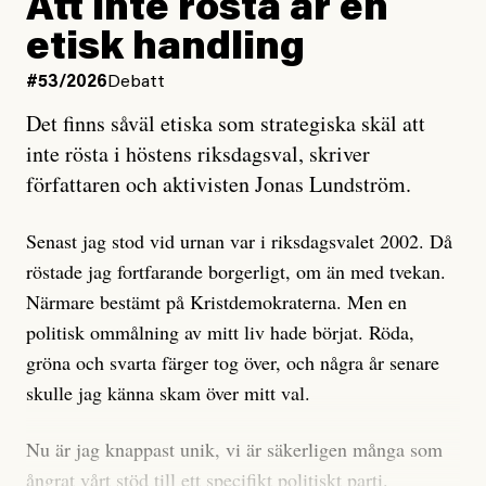
Att inte rösta är en
och då ska en efterforska diskret, just för att inte skapa
etisk handling
oro inom rörelsen.
#53/2026
Debatt
Artikeln undersöker inte, som ETC påstår, ”vad som
Det finns såväl etiska som strategiska skäl att
är sant, vad som är rykten”, utan den bidrar bara till
inte rösta i höstens riksdagsval, skriver
ännu mer ryktesspridning. Det finns inte ett enda bevis
författaren och aktivisten Jonas Lundström.
på eller ens ett övertygande argument för att den
misstänkta personen är en infiltratör. Det som läsaren
Senast jag stod vid urnan var i riksdagsvalet 2002. Då
får veta är att personen har ändrat sina politiska åsikter
röstade jag fortfarande borgerligt, om än med tvekan.
under åren, att den har raderat tidigare innehåll på sina
Närmare bestämt på Kristdemokraterna. Men en
sociala medier, att artikelns författare inte förstår sig
politisk ommålning av mitt liv hade börjat. Röda,
på personens ekonomi och att det tydligen finns
gröna och svarta färger tog över, och några år senare
anonyma röster inom rörelsen som säger saker som
skulle jag känna skam över mitt val.
”Om du frågar mig så är han en infiltratör”. Det kan
anses vara anledningar att titta närmare på personen,
Nu är jag knappast unik, vi är säkerligen många som
men ingenting av detta är tillräckligt för att hänga ut
ångrat vårt stöd till ett specifikt politiskt parti.