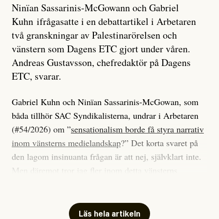
Ninïan Sassarinis-McGowann och Gabriel
Kuhn ifrågasatte i en debattartikel i Arbetaren
två granskningar av Palestinarörelsen och
vänstern som Dagens ETC gjort under våren.
Andreas Gustavsson, chefredaktör på Dagens
ETC, svarar.
Gabriel Kuhn och Ninïan Sassarinis-McGowan, som
båda tillhör SAC Syndikalisterna, undrar i Arbetaren
(#54/2026) om ”
sensationalism borde få styra narrativ
inom vänsterns medielandskap
?” Det korta svaret på
den lagom insinuanta frågan är att nej, självklart inte.
Men däremot tror jag fler inom detta vänsterns
medielandskap skulle må bra av en sund populism, i
betydelsen att göra avslöjande och undersökande
journalistik som vänder sig till många snarare än att
Läs hela artikeln