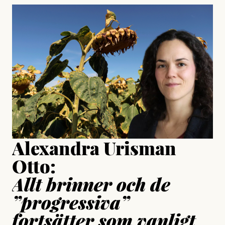
#23/2026
Intervjun
Jesper Lundby: ”Livet i sig
är ganska politiskt”
Jonas Lundström
Publicerad
24 July, 2026
Jesper Lundby
Publicerad
15 July, 2026
Uppdaterad
15 July, 2026
Alexandra Urisman
Otto:
Allt brinner och de
”progressiva”
fortsätter som vanligt