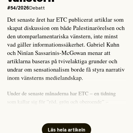
#54/2026
Debatt
Det senaste året har ETC publicerat artiklar som
skapat diskussion om både Palestinarörelsen och
den utomparlamentariska vänstern, inte minst
vad gäller informationssäkerhet. Gabriel Kuhn
och Ninïan Sassarinis-McGowan menar att
artiklarna baseras på tvivelaktiga grunder och
undrar om sensationalism borde få styra narrativ
inom vänsterns medielandskap.
Under de senaste månaderna har ETC – en tidning
som kallar sig för ”röd, grön och oberoende” –
publicerat två artiklar som vi gärna vill kommentera.
Artiklarna väcker flera frågor: Vem är det som ETC
skriver för? Vad betyder det att vara en ”röd, grön och
Läs hela artikeln