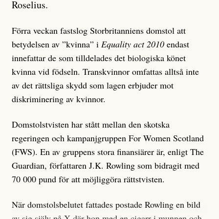
Roselius.
Förra veckan fastslog Storbritanniens domstol att
betydelsen av ”kvinna” i
Equality act 2010
endast
innefattar de som tilldelades det biologiska könet
kvinna vid födseln. Transkvinnor omfattas alltså inte
av det rättsliga skydd som lagen erbjuder mot
diskriminering av kvinnor.
Domstolstvisten har stått mellan den skotska
regeringen och kampanjgruppen For Women Scotland
(FWS). En av gruppens stora finansiärer är, enligt The
Guardian, författaren J.K. Rowling som bidragit med
70 000 pund för att möjliggöra rättstvisten.
När domstolsbelutet fattades postade Rowling en bild
av sig själv på X där hon med en cigarr i munnen och