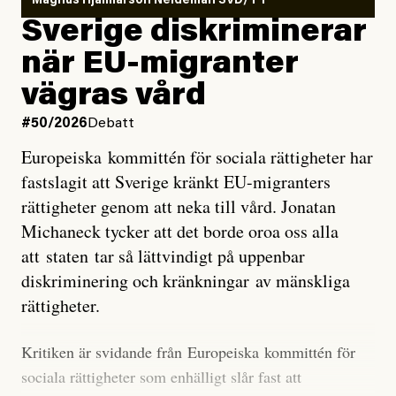
Magnus Hjalmarson Neideman SVD/TT
utveckla sig. El Niño är ett återkommande
Sverige diskriminerar
väderfenomen som uppstår när havsvattnet i delar av
när EU-migranter
Stilla havet blir ovanligt varmt. Det påverkar vädret
vägras vård
över stora delar av världen och under
våren
har
forskare allt oftare varnat för att den här El Niñon
#50/2026
Debatt
kommer att bli extrem.
Europeiska kommittén för sociala rättigheter har
fastslagit att Sverige kränkt EU-migranters
Det verkar vara en underdrift, menar nu Zeke
rättigheter genom att neka till vård. Jonatan
Hausfather.
Michaneck tycker att det borde oroa oss alla
att staten tar så lättvindigt på uppenbar
”Det ser ut som att årets El Niño inte bara med stor
diskriminering och kränkningar av mänskliga
sannolikhet kommer att bli den starkaste sedan
rättigheter.
tillförlitliga mätningar inleddes – den kan till och med
bli den starkaste med en verkligt häpnadsväckande
Kritiken är svidande från Europeiska kommittén för
marginal”, skriver han.
sociala rättigheter som enhälligt slår fast att