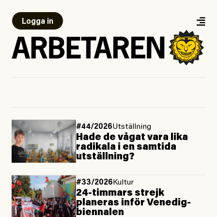
Logga in
#44/2026
Utställning
Hade de vågat vara lika
radikala i en samtida
utställning?
#33/2026
Kultur
24-timmars strejk
planeras inför Venedig­
biennalen