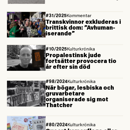
#31/2025
Kommentar
Trans­kvinnor exkluderas i
brittisk dom: ”Avhuman­
iserande”
#10/2025
Kulturkrönika
Propalestinsk jude
fortsätter provocera tio
år efter sin död
#98/2024
Kulturkrönika
När bögar, lesbiska och
gruvarbetare
organiserade sig mot
Thatcher
#80/2024
Kulturkrönika