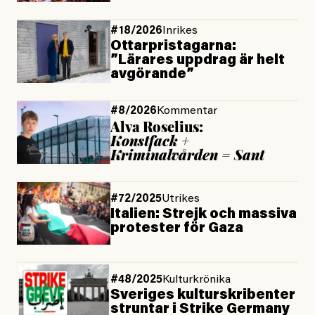
#18/2026
Inrikes
Ottarpristagarna:
”Lärares uppdrag är helt
avgörande”
#8/2026
Kommentar
Alva Roselius:
Konstfack +
Kriminalvården = Sant
#72/2025
Utrikes
Italien: Strejk och massiva
protester för Gaza
#48/2025
Kulturkrönika
Sveriges kultur­skribenter
struntar i Strike Germany