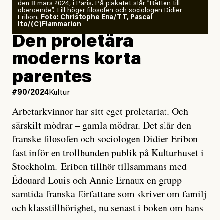
den 8 mars 2024, i Paris. På plakatet står ”Rätten till
oberoende”. Till höger filosofen och sociologen Didier
Eribon.
Foto: Christophe Ena/TT, Pascal
Ito/(C)Flammarion
Den proletära
moderns korta
parentes
#90/2024
Kultur
Arbetarkvinnor har sitt eget proletariat. Och
särskilt mödrar – gamla mödrar. Det slår den
franske filosofen och sociologen Didier Eribon
fast inför en trollbunden publik på Kulturhuset i
Stockholm. Eribon tillhör tillsammans med
Édouard Louis och Annie Ernaux en grupp
samtida franska författare som skriver om familj
och klasstillhörighet, nu senast i boken om hans