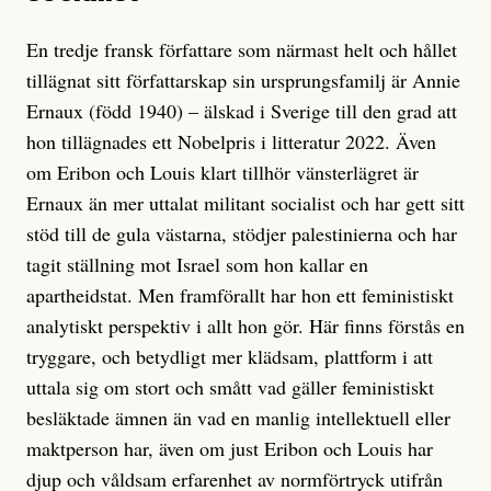
En tredje fransk författare som närmast helt och hållet
tillägnat sitt författarskap sin ursprungsfamilj är Annie
Ernaux (född 1940) – älskad i Sverige till den grad att
hon tillägnades ett Nobelpris i litteratur 2022. Även
om Eribon och Louis klart tillhör vänsterlägret är
Ernaux än mer uttalat militant socialist och har gett sitt
stöd till de gula västarna, stödjer palestinierna och har
tagit ställning mot Israel som hon kallar en
apartheidstat. Men framförallt har hon ett feministiskt
analytiskt perspektiv i allt hon gör. Här finns förstås en
tryggare, och betydligt mer klädsam, plattform i att
uttala sig om stort och smått vad gäller feministiskt
besläktade ämnen än vad en manlig intellektuell eller
maktperson har, även om just Eribon och Louis har
djup och våldsam erfarenhet av normförtryck utifrån