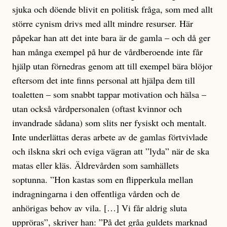
sjuka och döende blivit en politisk fråga, som med allt
större cynism drivs med allt mindre resurser. Här
påpekar han att det inte bara är de gamla – och då ger
han många exempel på hur de vårdberoende inte får
hjälp utan förnedras genom att till exempel bära blöjor
eftersom det inte finns personal att hjälpa dem till
toaletten – som snabbt tappar motivation och hälsa –
utan också vårdpersonalen (oftast kvinnor och
invandrade sådana) som slits ner fysiskt och mentalt.
Inte underlättas deras arbete av de gamlas förtvivlade
och ilskna skri och eviga vägran att ”lyda” när de ska
matas eller kläs. Äldrevården som samhällets
soptunna. ”Hon kastas som en flipperkula mellan
indragningarna i den offentliga vården och de
anhörigas behov av vila. […] Vi får aldrig sluta
uppröras”, skriver han: ”På det gråa guldets marknad