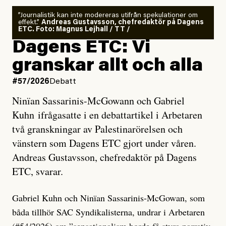
”Journalistik kan inte modereras utifrån spekulationer om
effekt.”
Andreas Gustavsson, chefredaktör på Dagens
ETC. Foto: Magnus Lejhall / TT /
Dagens ETC: Vi
granskar allt och alla
#57/2026
Debatt
Ninïan Sassarinis-McGowann och Gabriel
Kuhn ifrågasatte i en debattartikel i Arbetaren
två granskningar av Palestinarörelsen och
vänstern som Dagens ETC gjort under våren.
Andreas Gustavsson, chefredaktör på Dagens
ETC, svarar.
Gabriel Kuhn och Ninïan Sassarinis-McGowan, som
båda tillhör SAC Syndikalisterna, undrar i Arbetaren
(#54/2026) om ”
sensationalism borde få styra narrativ