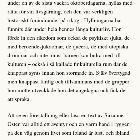
under en av de sista vackra oktoberdagarna, hyllas med
rätta för sin livsgärning, och den var verkligen
historiskt förändrande, på riktigt. Hyllningarna har
funnits där under hela hennes långa kulturliv. Hon
förde in den rikedom som också de psykiskt sjuka, de
med beroendesjukdomar, de queera, de med utopiska
drömmar och inte minst barnen kan bidra med till
kulturen – också i så kallade finkulturella rum där de
knappast synts innan hon stormade in. Själv övertygad
men knappast färdig och tillsammans med de grupper
hon mötte utvecklade hon det angelägna och fick det
att spraka.
Att se en föreställning eller läsa en text av Suzanne
Osten var alltid ett äventyr och en varm hand i ryggen
på den väg genom livet som ibland är lust, och ibland