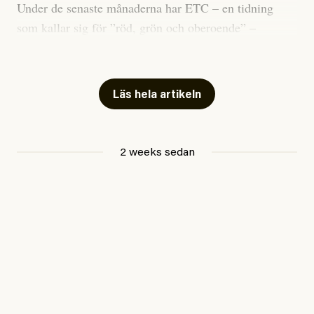
Under de senaste månaderna har ETC – en tidning
som kallar sig för ”röd, grön och oberoende” –
publicerat två artiklar som vi gärna vill kommentera.
Artiklarna väcker flera frågor: Vem är det som ETC
skriver för? Vad betyder det att vara en ”röd, grön och
Läs hela artikeln
oberoende” tidning? Och vad är egentligen bra
journalistik?
2 weeks sedan
Den första artikeln publicerades den 10 mars 2026.
Titeln är
”Mystiska mannen förföljde ministern –
utpekas som israelisk infiltratör”
. Enligt ingressen
handlar artikeln om en person vars ”bakgrund skapar
splittring och oro i rörelsen”. Problemet är att artikeln
skapar betydligt mer oro i palestinarörelsen – och den
oberoende vänstern – än den porträtterade personen
eller dess bakgrund.