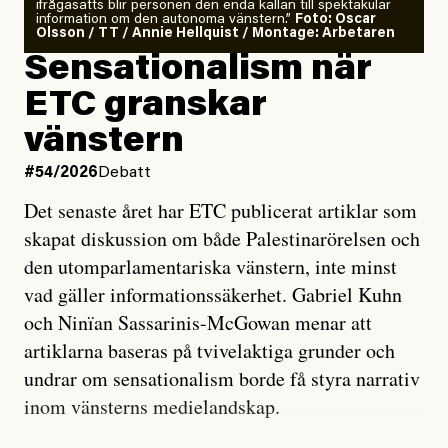
ifrågasätts blir personen den enda källan till spektakulär
information om den autonoma vänstern.”
Foto: Oscar
Olsson / TT / Annie Hellquist / Montage: Arbetaren
Sensationalism när
ETC granskar
vänstern
#54/2026
Debatt
Det senaste året har ETC publicerat artiklar som
skapat diskussion om både Palestinarörelsen och
den utomparlamentariska vänstern, inte minst
vad gäller informationssäkerhet. Gabriel Kuhn
och Ninïan Sassarinis-McGowan menar att
artiklarna baseras på tvivelaktiga grunder och
undrar om sensationalism borde få styra narrativ
inom vänsterns medielandskap.