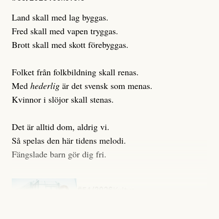
Land skall med lag byggas.
Fred skall med vapen tryggas.
Brott skall med skott förebyggas.
Folket från folkbildning skall renas.
Med
hederlig
är det svensk som menas.
Kvinnor i slöjor skall stenas.
Det är alltid dom, aldrig vi.
Så spelas den här tidens melodi.
Fängslade barn gör dig fri.
#54/2026
Kultur
Snart skrivs boken ”Barn i
fängelse”