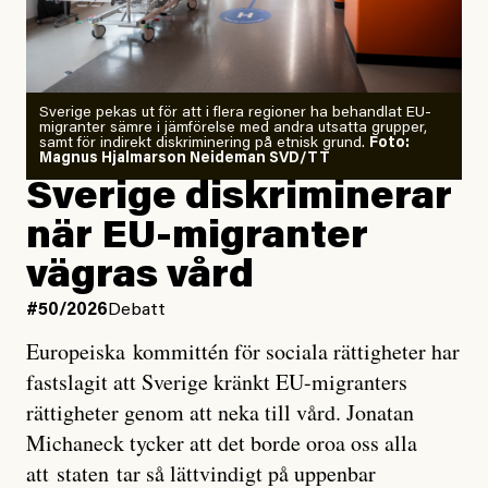
Årets El Niño kan bli den
starkaste som uppmätts
Zeke Hausfather är chockad igen efter att ha
Sverige pekas ut för att i flera regioner ha behandlat EU-
analyserat hur de olika klimatmodellerna bedömer
migranter sämre i jämförelse med andra utsatta grupper,
samt för indirekt diskriminering på etnisk grund.
Foto:
läget för hur den begynnande El Niño-händelsen ska
Magnus Hjalmarson Neideman SVD/TT
utveckla sig. El Niño är ett återkommande
Sverige diskriminerar
väderfenomen som uppstår när havsvattnet i delar av
när EU-migranter
Stilla havet blir ovanligt varmt. Det påverkar vädret
vägras vård
över stora delar av världen och under
våren
har
forskare allt oftare varnat för att den här El Niñon
#50/2026
Debatt
kommer att bli extrem.
Europeiska kommittén för sociala rättigheter har
fastslagit att Sverige kränkt EU-migranters
Det verkar vara en underdrift, menar nu Zeke
rättigheter genom att neka till vård. Jonatan
Hausfather.
Michaneck tycker att det borde oroa oss alla
att staten tar så lättvindigt på uppenbar
”Det ser ut som att årets El Niño inte bara med stor