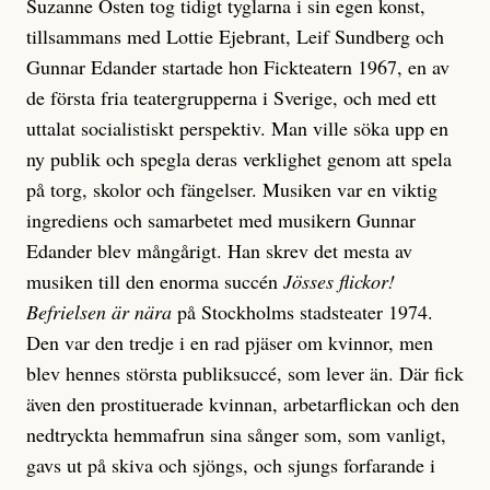
Suzanne Osten tog tidigt tyglarna i sin egen konst,
tillsammans med Lottie Ejebrant, Leif Sundberg och
Gunnar Edander startade hon Fickteatern 1967, en av
de första fria teatergrupperna i Sverige, och med ett
uttalat socialistiskt perspektiv. Man ville söka upp en
ny publik och spegla deras verklighet genom att spela
på torg, skolor och fängelser. Musiken var en viktig
ingrediens och samarbetet med musikern Gunnar
Edander blev mångårigt. Han skrev det mesta av
musiken till den enorma succén
Jösses flickor!
Befrielsen är nära
på Stockholms stadsteater 1974.
Den var den tredje i en rad pjäser om kvinnor, men
blev hennes största publiksuccé, som lever än. Där fick
även den prostituerade kvinnan, arbetarflickan och den
nedtryckta hemmafrun sina sånger som, som vanligt,
gavs ut på skiva och sjöngs, och sjungs forfarande i