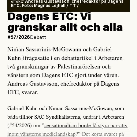
effekt.”
Andreas Gustavsson, chefredaktör på Dagens
ETC. Foto: Magnus Lejhall / TT /
Dagens ETC: Vi
granskar allt och alla
#57/2026
Debatt
Ninïan Sassarinis-McGowann och Gabriel
Kuhn ifrågasatte i en debattartikel i Arbetaren
två granskningar av Palestinarörelsen och
vänstern som Dagens ETC gjort under våren.
Andreas Gustavsson, chefredaktör på Dagens
ETC, svarar.
Gabriel Kuhn och Ninïan Sassarinis-McGowan, som
båda tillhör SAC Syndikalisterna, undrar i Arbetaren
(#54/2026) om ”
sensationalism borde få styra narrativ
inom vänsterns medielandskap
?” Det korta svaret på