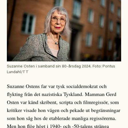
Suzanne Osten i samband sin 80-årsdag 2024. Foto: Pontus
Lundahl/TT
Suzanne Ostens far var tysk socialdemokrat och
flykting från det nazistiska Tyskland. Mamman Gerd
Osten var känd skribent, scripta och filmregissör, som
kritiker visade hon vägen och pekade ut begränsningar
som hon såg hos de etablerade manliga regissörerna.
Men hon flög högt i 1940- och -50-talens stränga