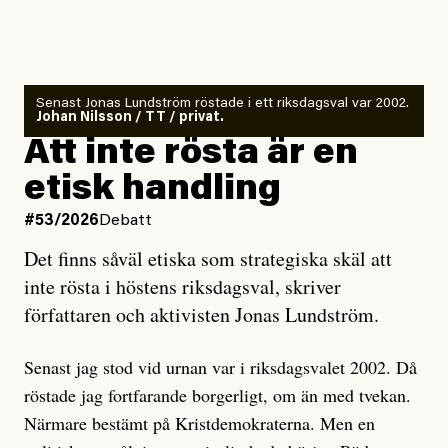
Det finns en väldigt enkel regel inom alla politiska
rörelser när det gäller misstänkta infiltratörer:
Antingen har en bevis på att de är infiltratörer, och då
Senast Jonas Lundström röstade i ett riksdagsval var 2002.
ska en gå ut med det så fort det bara går för att skydda
Johan Nilsson / TT / privat.
rörelsen. Eller så har en inga bevis, bara misstankar,
Att inte rösta är en
och då ska en efterforska diskret, just för att inte skapa
etisk handling
oro inom rörelsen.
#53/2026
Debatt
Artikeln undersöker inte, som ETC påstår, ”vad som
Det finns såväl etiska som strategiska skäl att
är sant, vad som är rykten”, utan den bidrar bara till
inte rösta i höstens riksdagsval, skriver
ännu mer ryktesspridning. Det finns inte ett enda bevis
författaren och aktivisten Jonas Lundström.
på eller ens ett övertygande argument för att den
misstänkta personen är en infiltratör. Det som läsaren
Senast jag stod vid urnan var i riksdagsvalet 2002. Då
får veta är att personen har ändrat sina politiska åsikter
röstade jag fortfarande borgerligt, om än med tvekan.
under åren, att den har raderat tidigare innehåll på sina
Närmare bestämt på Kristdemokraterna. Men en
sociala medier, att artikelns författare inte förstår sig