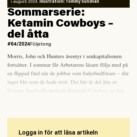
i augusti 2024.
Illustration: Tommy Sundvall
Sommarserie:
Ketamin Cowboys –
del åtta
#64/2024
Följetong
Morris, John och Hunters äventyr i senkapitalismen
fortsätter. I sommar får Arbetarens läsare följa med på
en flippad färd när de jobbar som foderbudförare – där
inget blir som de hade trott. Det här är del åtta av
Tommy Sundvalls nyritade Ketamin Cowboys ur den
kommande serieboken
Folkbokförd i rännstenen
.
Logga in för att läsa artikeln