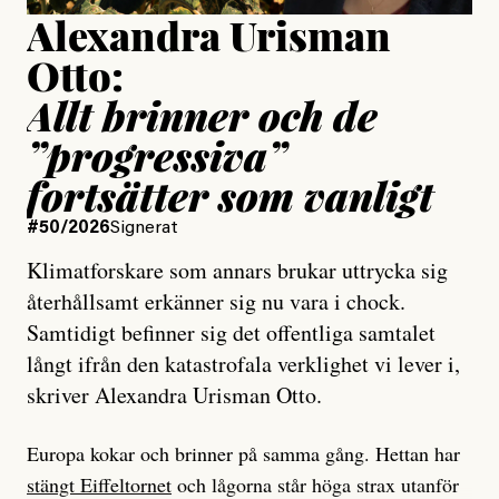
Alexandra Urisman
Otto:
Allt brinner och de
”progressiva”
fortsätter som vanligt
#50/2026
Signerat
Klimatforskare som annars brukar uttrycka sig
återhållsamt erkänner sig nu vara i chock.
Samtidigt befinner sig det offentliga samtalet
långt ifrån den katastrofala verklighet vi lever i,
skriver Alexandra Urisman Otto.
Europa kokar och brinner på samma gång. Hettan har
stängt Eiffeltornet
och lågorna står höga strax utanför