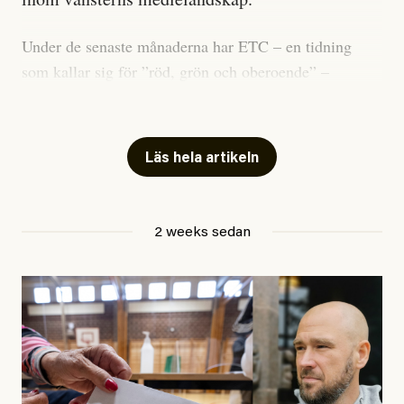
Under de senaste månaderna har ETC – en tidning
som kallar sig för ”röd, grön och oberoende” –
publicerat två artiklar som vi gärna vill kommentera.
Artiklarna väcker flera frågor: Vem är det som ETC
skriver för? Vad betyder det att vara en ”röd, grön och
Läs hela artikeln
oberoende” tidning? Och vad är egentligen bra
journalistik?
2 weeks sedan
Den första artikeln publicerades den 10 mars 2026.
Titeln är
”Mystiska mannen förföljde ministern –
utpekas som israelisk infiltratör”
. Enligt ingressen
handlar artikeln om en person vars ”bakgrund skapar
splittring och oro i rörelsen”. Problemet är att artikeln
skapar betydligt mer oro i palestinarörelsen – och den
oberoende vänstern – än den porträtterade personen