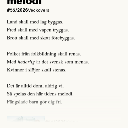
melodi
Uppdaterad
6 August, 2026
#55/2026
Veckovers
Land skall med lag byggas.
Fred skall med vapen tryggas.
Brott skall med skott förebyggas.
Folket från folkbildning skall renas.
Med
hederlig
är det svensk som menas.
Kvinnor i slöjor skall stenas.
Det är alltid dom, aldrig vi.
Så spelas den här tidens melodi.
Fängslade barn gör dig fri.
#54/2026
Kultur