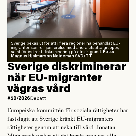
Årets El Niño kan bli den
starkaste som uppmätts
Zeke Hausfather är chockad igen efter att ha
Sverige pekas ut för att i flera regioner ha behandlat EU-
analyserat hur de olika klimatmodellerna bedömer
migranter sämre i jämförelse med andra utsatta grupper,
samt för indirekt diskriminering på etnisk grund.
Foto:
läget för hur den begynnande El Niño-händelsen ska
Magnus Hjalmarson Neideman SVD/TT
utveckla sig. El Niño är ett återkommande
Sverige diskriminerar
väderfenomen som uppstår när havsvattnet i delar av
när EU-migranter
Stilla havet blir ovanligt varmt. Det påverkar vädret
vägras vård
över stora delar av världen och under
våren
har
forskare allt oftare varnat för att den här El Niñon
#50/2026
Debatt
kommer att bli extrem.
Europeiska kommittén för sociala rättigheter har
fastslagit att Sverige kränkt EU-migranters
Det verkar vara en underdrift, menar nu Zeke
rättigheter genom att neka till vård. Jonatan
Hausfather.
Michaneck tycker att det borde oroa oss alla