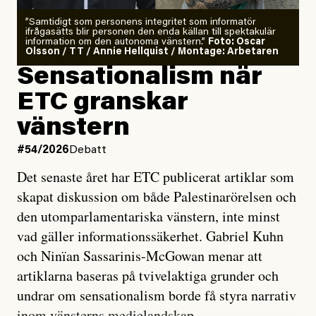
”Samtidigt som personens integritet som informatör
ifrågasätts blir personen den enda källan till spektakulär
information om den autonoma vänstern.”
Foto: Oscar
Olsson / TT / Annie Hellquist / Montage: Arbetaren
Sensationalism när
ETC granskar
vänstern
#54/2026
Debatt
Det senaste året har ETC publicerat artiklar som
skapat diskussion om både Palestinarörelsen och
den utomparlamentariska vänstern, inte minst
vad gäller informationssäkerhet. Gabriel Kuhn
och Ninïan Sassarinis-McGowan menar att
artiklarna baseras på tvivelaktiga grunder och
undrar om sensationalism borde få styra narrativ
inom vänsterns medielandskap.