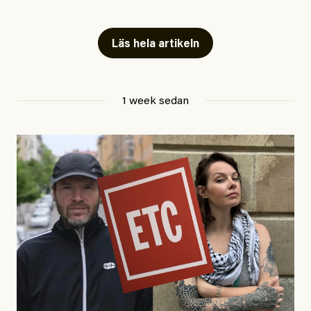
Snart skrivs boken ”Barn i
fängelse”
Läs hela artikeln
Jesper Lundby
1 week sedan
Publicerad
29 July, 2026
Uppdaterad
29 July, 2026