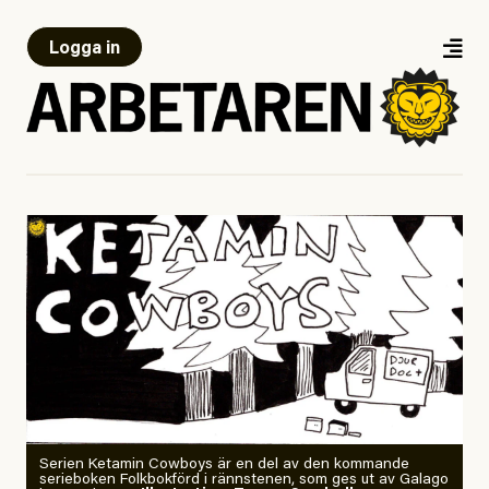
Logga in
Serien Ketamin Cowboys är en del av den kommande
serieboken Folkbokförd i rännstenen, som ges ut av Galago