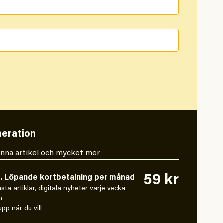
eration
 denna artikel och mycket mer
59 kr
n. Löpande kortbetalning per månad
låsta artiklar, digitala nyheter varje vecka
n
pp när du vill