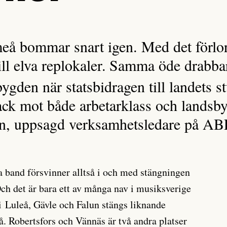
å bommar snart igen. Med det förlorar
ll elva replokaler.
Samma öde drabba
ygden när statsbidragen till landets s
ack mot både arbetarklass och landsb
n, uppsagd verksamhetsledare på AB
la band försvinner alltså i och med stängningen
h det är bara ett av många nav i musiksverige
 Luleå, Gävle och Falun stängs liknande
 Robertsfors och Vännäs är två andra platser