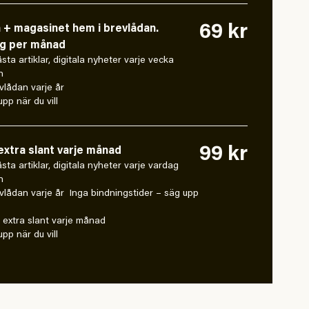
69 kr
n + magasinet hem i brevlådan.
ng per månad
låsta artiklar, digitala nyheter varje vecka
n
vlådan varje år
pp när du vill
99 kr
xtra slant varje månad
 låsta artiklar, digitala nyheter varje vardag
n
vlådan varje år Inga bindningstider – säg upp
extra slant varje månad
pp när du vill