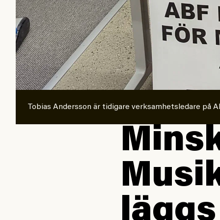
Tobias Andersson är tidigare verksamhetsledare på A
Minsk
Musik
läggs