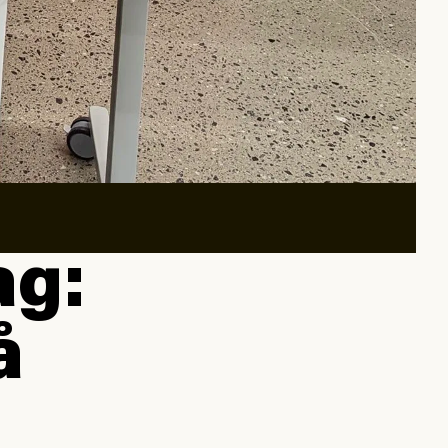
ag:
å