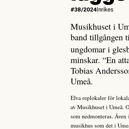
#38/2024
Inrikes
Musikhuset i Ume
band tillgången ti
ungdomar i glesb
minskar. “En att
Tobias Andersso
Umeå.
Elva replokaler för loka
av Musikhuset i Umeå. Oc
som nedmonteras. Även i
musikhus som det i Umeå.