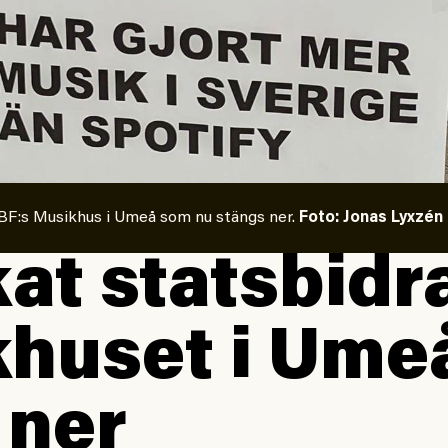
BF:s Musikhus i Umeå som nu stängs ner.
Foto: Jonas Lyxzén
at stats­bidr
­huset i Ume
 ner