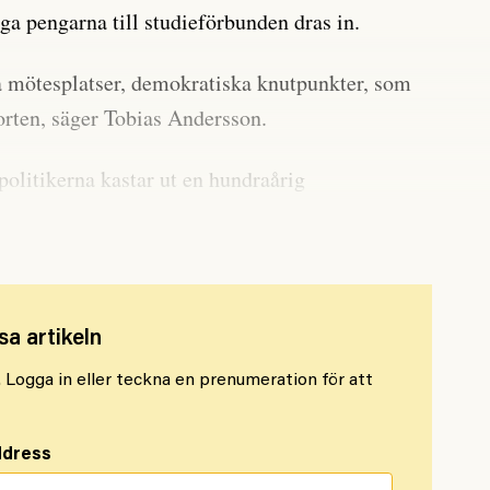
ga pengarna till studieförbunden dras in.
a mötesplatser, demokratiska knutpunkter, som
 orten, säger Tobias Andersson.
politikerna kastar ut en hundraårig
erande verksamheter med badvattnet.
sa artikeln
l. Logga in eller teckna en prenumeration för att
ddress