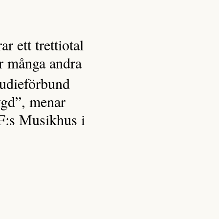
 ett trettiotal
r många andra
tudieförbund
ygd”, menar
F:s Musikhus i