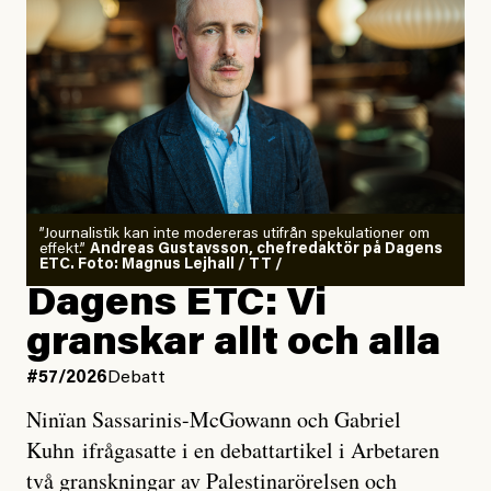
”Journalistik kan inte modereras utifrån spekulationer om
effekt.”
Andreas Gustavsson, chefredaktör på Dagens
ETC. Foto: Magnus Lejhall / TT /
Dagens ETC: Vi
granskar allt och alla
#57/2026
Debatt
Ninïan Sassarinis-McGowann och Gabriel
Kuhn ifrågasatte i en debattartikel i Arbetaren
två granskningar av Palestinarörelsen och