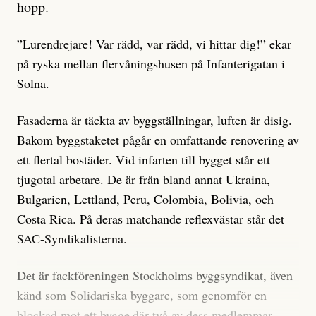
hopp.
”Lurendrejare! Var rädd, var rädd, vi hittar dig!” ekar
på ryska mellan flervåningshusen på Infanterigatan i
Solna.
Fasaderna är täckta av byggställningar, luften är disig.
Bakom byggstaketet pågår en omfattande renovering av
ett flertal bostäder. Vid infarten till bygget står ett
tjugotal arbetare. De är från bland annat Ukraina,
Bulgarien, Lettland, Peru, Colombia, Bolivia, och
Costa Rica. På deras matchande reflexvästar står det
SAC-Syndikalisterna.
Det är fackföreningen Stockholms byggsyndikat, även
känd som Solidariska byggare, som genomför en
blockad mot ett bygge
där två av dess medlemmar