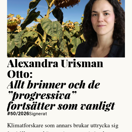
Publicerad
24 July, 2026
Jesper Lundby
Publicerad
15 July, 2026
Uppdaterad
15 July, 2026
Alexandra Urisman
Otto:
Allt brinner och de
”progressiva”
fortsätter som vanligt
#50/2026
Signerat
Klimatforskare som annars brukar uttrycka sig