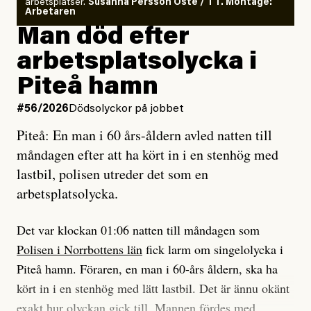
arbetsplatser.
Susanna Persson Öste / TT. Montage:
så säger jag tvärtemot.
Vem är det som Dagens ETC skriver för?
Arbetaren
Man död efter
Jag lärde mig renovera
Vad betyder det att vara en röd, grön och oberoende
arbetsplatsolycka i
enligt uråldrig metod
tidning?
och lade min sista ungdom
Piteå hamn
på att laga en gammal bod.
Vad är bra journalistik?
#56/2026
Dödsolyckor på jobbet
Piteå: En man i 60 års-åldern avled natten till
Jag sökte ljuset och meningen,
Ett försök till korta svar som jag hoppas kan förtydliga
måndagen efter att ha kört in i en stenhög med
efter det som var rent, rätt och sant,
för Kuhn och Sassarinis-McGowan och andra hur jag
lastbil, polisen utreder det som en
och aldrig såg jag det klarare än
som chefredaktör ser på Dagens ETC:s uppdrag och
arbetsplatsolycka.
när jag ombord på bussen hjälpte en tant.
roll.
Det var klockan 01:06 natten till måndagen som
Vi skriver för våra läsare som vill bli informerade,
Polisen i Norrbottens län
fick larm om singelolycka i
#23/2026
Intervjun
överraskade, bekräftade, utmanade – och som kräver
Jesper Lundby: ”Livet i sig
Piteå hamn. Föraren, en man i 60-års åldern, ska ha
att vi granskar allt och alla.
är ganska politiskt”
kört in i en stenhög med lätt lastbil. Det är ännu okänt
exakt hur olyckan gick till. Mannen fördes med
Vi är som sagt en röd, grön och oberoende tidning.