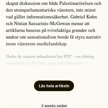
skapat diskussion om både Palestinarörelsen och
den utomparlamentariska vänstern, inte minst
vad gäller informationssäkerhet. Gabriel Kuhn
och Ninïan Sassarinis-McGowan menar att
artiklarna baseras på tvivelaktiga grunder och
undrar om sensationalism borde få styra narrativ
inom vänsterns medielandskap.
Under de senaste månaderna har ETC – en tidning
som kallar sig för ”röd, grön och oberoende” –
publicerat två artiklar som vi gärna vill kommentera.
Artiklarna väcker flera frågor: Vem är det som ETC
skriver för? Vad betyder det att vara en ”röd, grön och
Läs hela artikeln
oberoende” tidning? Och vad är egentligen bra
journalistik?
2 weeks sedan