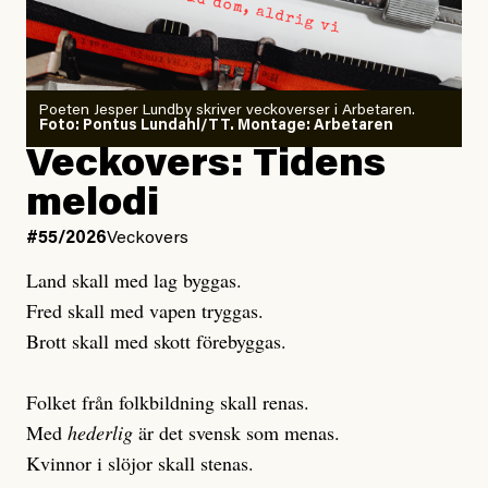
Sensationalism när ETC
granskar vänstern
Poeten Jesper Lundby skriver veckoverser i Arbetaren.
Joel Kellgren
Foto: Pontus Lundahl/TT. Montage: Arbetaren
Debattartikel i Arbetaren
Veckovers: Tidens
Publicerad
3 August, 2026
Publicerad
6 August, 2026
melodi
Uppdaterad
3 August, 2026
Uppdaterad
7 August, 2026
#55/2026
Veckovers
Land skall med lag byggas.
Fred skall med vapen tryggas.
Brott skall med skott förebyggas.
Folket från folkbildning skall renas.
Med
hederlig
är det svensk som menas.
Kvinnor i slöjor skall stenas.