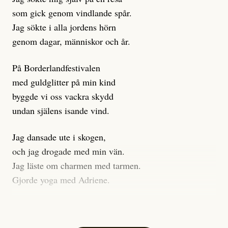
klickbete är inte intressant för Dagens ETC.
som gick genom vindlande spår.
Journalistiken är låst. En klatschig men korrekt rubrik
Jag sökte i alla jordens hörn
gör förhoppningsvis att en nyfiken beställer
genom dagar, människor och år.
prenumeration, men den avslutas sekunder senare om
inte journalistiken levererar substans. Självklart bygger
På Borderlandfestivalen
dessa granskningar på olika källor, alltifrån domar till
med guldglitter på min kind
en mängd intervjupersoner, inklusive generös
byggde vi oss vackra skydd
möjlighet att bemöta för såväl personen vars motiv att
undan själens isande vind.
engagera sig i Palestinarörelsen ifrågasätts som de
grupper där Säpo-resursen samlade in uppgifter.
Jag dansade ute i skogen,
Researchen är grundlig.
och jag drogade med min vän.
Jag läste om charmen med tarmen.
Möjligen är det egentligen inte journalistikens metod
Gjorde yoga med Adriene.
som stör?
Jag gick till psykologen
Kuhn och Sassarinis-McGowan återkommer till att
för en ADHD-utredning.
artiklarna ”inte är bra för” och ”skapar betydligt mer