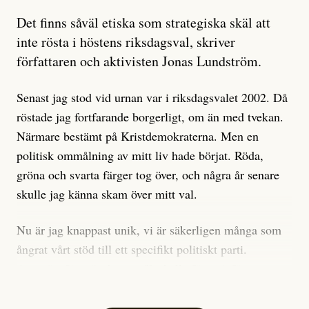
Artikeln undersöker inte, som ETC påstår, ”vad som
Det finns såväl etiska som strategiska skäl att
är sant, vad som är rykten”, utan den bidrar bara till
inte rösta i höstens riksdagsval, skriver
ännu mer ryktesspridning. Det finns inte ett enda bevis
författaren och aktivisten Jonas Lundström.
på eller ens ett övertygande argument för att den
misstänkta personen är en infiltratör. Det som läsaren
Senast jag stod vid urnan var i riksdagsvalet 2002. Då
får veta är att personen har ändrat sina politiska åsikter
röstade jag fortfarande borgerligt, om än med tvekan.
under åren, att den har raderat tidigare innehåll på sina
Närmare bestämt på Kristdemokraterna. Men en
sociala medier, att artikelns författare inte förstår sig
politisk ommålning av mitt liv hade börjat. Röda,
på personens ekonomi och att det tydligen finns
gröna och svarta färger tog över, och några år senare
anonyma röster inom rörelsen som säger saker som
skulle jag känna skam över mitt val.
”Om du frågar mig så är han en infiltratör”. Det kan
anses vara anledningar att titta närmare på personen,
Nu är jag knappast unik, vi är säkerligen många som
men ingenting av detta är tillräckligt för att hänga ut
ångrat vårt stöd till ett specifikt politiskt parti.
den. Personen nämns visserligen inte vid namn i
Avsevärt färre är de som fått kalla fötter inför
artikeln men är lätt att identifiera för alla som är aktiva
röstningen som sådan.
inom palestinarörelsen.