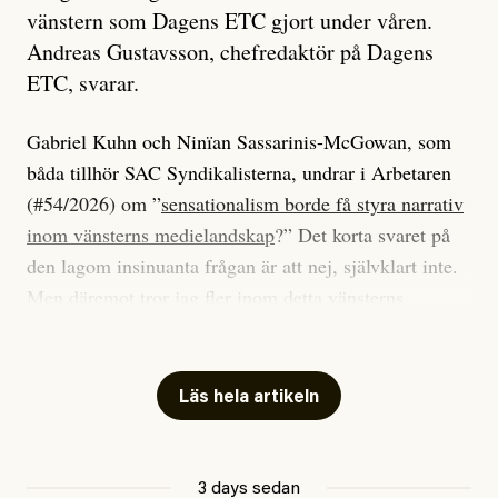
vänstern som Dagens ETC gjort under våren.
Andreas Gustavsson, chefredaktör på Dagens
ETC, svarar.
Gabriel Kuhn och Ninïan Sassarinis-McGowan, som
båda tillhör SAC Syndikalisterna, undrar i Arbetaren
(#54/2026) om ”
sensationalism borde få styra narrativ
inom vänsterns medielandskap
?” Det korta svaret på
den lagom insinuanta frågan är att nej, självklart inte.
Men däremot tror jag fler inom detta vänsterns
medielandskap skulle må bra av en sund populism, i
betydelsen att göra avslöjande och undersökande
journalistik som vänder sig till många snarare än att
Läs hela artikeln
jaga inbördes beundran. Det har i alla fall fungerat för
Dagens ETC.
3 days sedan