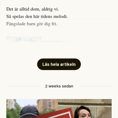
Det är alltid dom, aldrig vi.
Så spelas den här tidens melodi.
Fängslade barn gör dig fri.
#54/2026
Kultur
Snart skrivs boken ”Barn i
fängelse”
Läs hela artikeln
Jesper Lundby
2 weeks sedan
Publicerad
29 July, 2026
Uppdaterad
29 July, 2026