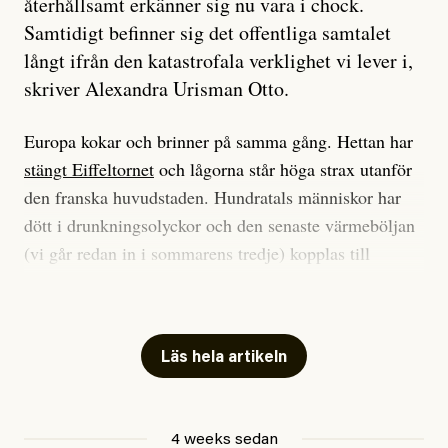
återhållsamt erkänner sig nu vara i chock.
Samtidigt befinner sig det offentliga samtalet
långt ifrån den katastrofala verklighet vi lever i,
skriver Alexandra Urisman Otto.
Europa kokar och brinner på samma gång. Hettan har
stängt Eiffeltornet
och lågorna står höga strax utanför
den franska huvudstaden. Hundratals människor har
dött i drunkningsolyckor och den senaste värmeböljan
(vi går redan in i sommarens tredje) kopplas till
tiotusentals för tidiga
dödsfall
.
Har du också panik i hettan? Känns det som en
mardröm? Bra, allt annat vore fullständigt orimligt.
Läs hela artikeln
Klimatforskaren Zeke Hausfather
skrev
på måndagen
att han brukar vara ganska återhållsam när han
4 weeks sedan