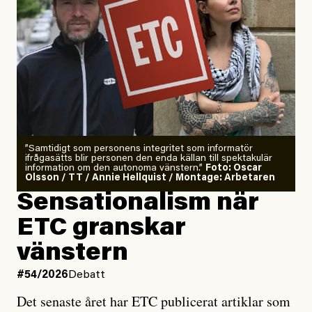
”Samtidigt som personens integritet som informatör
ifrågasätts blir personen den enda källan till spektakulär
information om den autonoma vänstern.”
Foto: Oscar
Olsson / TT / Annie Hellquist / Montage: Arbetaren
Sensationalism när
ETC granskar
vänstern
#54/2026
Debatt
Det senaste året har ETC publicerat artiklar som