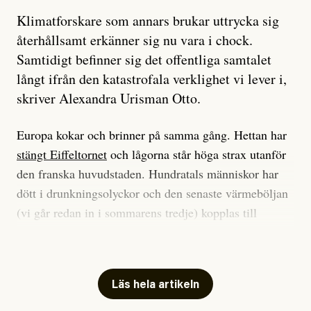
Klimatforskare som annars brukar uttrycka sig
återhållsamt erkänner sig nu vara i chock.
Samtidigt befinner sig det offentliga samtalet
långt ifrån den katastrofala verklighet vi lever i,
skriver Alexandra Urisman Otto.
Europa kokar och brinner på samma gång. Hettan har
stängt Eiffeltornet
och lågorna står höga strax utanför
den franska huvudstaden. Hundratals människor har
dött i drunkningsolyckor och den senaste värmeböljan
(vi går redan in i sommarens tredje) kopplas till
tiotusentals för tidiga
dödsfall
.
Har du också panik i hettan? Känns det som en
mardröm? Bra, allt annat vore fullständigt orimligt.
Läs hela artikeln