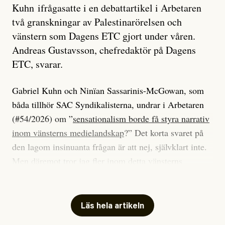
Kuhn ifrågasatte i en debattartikel i Arbetaren
två granskningar av Palestinarörelsen och
vänstern som Dagens ETC gjort under våren.
Andreas Gustavsson, chefredaktör på Dagens
ETC, svarar.
Gabriel Kuhn och Ninïan Sassarinis-McGowan, som
båda tillhör SAC Syndikalisterna, undrar i Arbetaren
(#54/2026) om ”
sensationalism borde få styra narrativ
inom vänsterns medielandskap
?” Det korta svaret på
den lagom insinuanta frågan är att nej, självklart inte.
Men däremot tror jag fler inom detta vänsterns
medielandskap skulle må bra av en sund populism, i
betydelsen att göra avslöjande och undersökande
journalistik som vänder sig till många snarare än att
Läs hela artikeln
jaga inbördes beundran. Det har i alla fall fungerat för