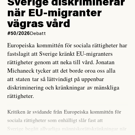
Sverige diskriminerar
väderfenomen som uppstår när havsvattnet i delar av
när EU-migranter
Stilla havet blir ovanligt varmt. Det påverkar vädret
vägras vård
över stora delar av världen och under
våren
har
forskare allt oftare varnat för att den här El Niñon
#50/2026
Debatt
kommer att bli extrem.
Europeiska kommittén för sociala rättigheter har
fastslagit att Sverige kränkt EU-migranters
Det verkar vara en underdrift, menar nu Zeke
rättigheter genom att neka till vård. Jonatan
Hausfather.
Michaneck tycker att det borde oroa oss alla
att staten tar så lättvindigt på uppenbar
”Det ser ut som att årets El Niño inte bara med stor
diskriminering och kränkningar av mänskliga
sannolikhet kommer att bli den starkaste sedan
rättigheter.
tillförlitliga mätningar inleddes – den kan till och med
bli den starkaste med en verkligt häpnadsväckande
Kritiken är svidande från Europeiska kommittén för
marginal”, skriver han.
sociala rättigheter som enhälligt slår fast att
Sverige begått allvarliga människorättskränkningar när
Styrkan i El Niño går att förutspå genom att mäta