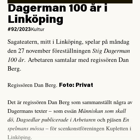
Dagerman 100 år i
Linköping
#92/2023
Kultur
Sagateatern, mitt i Linköping, spelar på måndag
den 27 november föreställningen
Stig Dagerman
100 år
. Arbetaren samtalar med regissören Dan
Berg.
Regissören Dan Berg.
Foto: Privat
Det är regissören Dan Berg som sammanställt några av
Dagermans texter – som essän
Människan som skall
dö, Dagsedlar publicerade i Arbetaren
och pjäsen
En
spelmans mössa
– för scenkonstföreningen Kupletten i
Linköping.