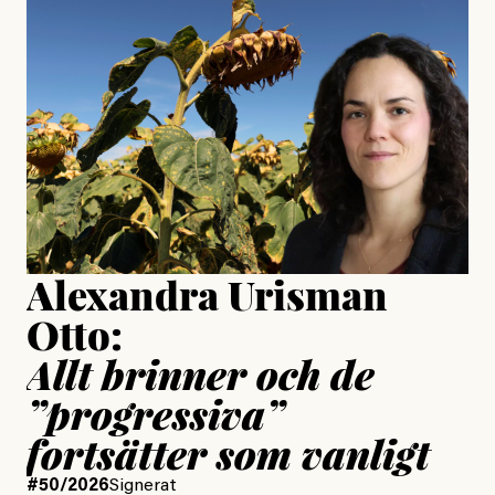
Jesper Lundby: ”Livet i sig
är ganska politiskt”
Jonas Lundström
Publicerad
24 July, 2026
Jesper Lundby
Publicerad
15 July, 2026
Uppdaterad
15 July, 2026
Alexandra Urisman
Otto:
Allt brinner och de
”progressiva”
fortsätter som vanligt
#50/2026
Signerat