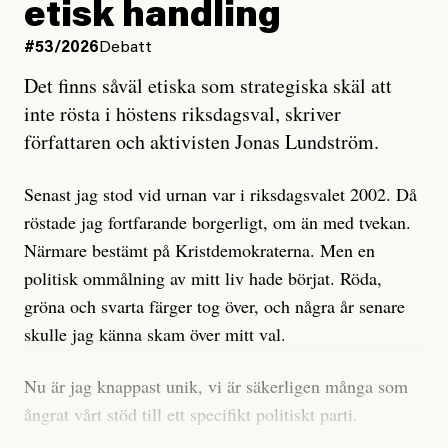
etisk handling
oro inom rörelsen.
#53/2026
Debatt
Artikeln undersöker inte, som ETC påstår, ”vad som
Det finns såväl etiska som strategiska skäl att
är sant, vad som är rykten”, utan den bidrar bara till
inte rösta i höstens riksdagsval, skriver
ännu mer ryktesspridning. Det finns inte ett enda bevis
författaren och aktivisten Jonas Lundström.
på eller ens ett övertygande argument för att den
misstänkta personen är en infiltratör. Det som läsaren
Senast jag stod vid urnan var i riksdagsvalet 2002. Då
får veta är att personen har ändrat sina politiska åsikter
röstade jag fortfarande borgerligt, om än med tvekan.
under åren, att den har raderat tidigare innehåll på sina
Närmare bestämt på Kristdemokraterna. Men en
sociala medier, att artikelns författare inte förstår sig
politisk ommålning av mitt liv hade börjat. Röda,
på personens ekonomi och att det tydligen finns
gröna och svarta färger tog över, och några år senare
anonyma röster inom rörelsen som säger saker som
skulle jag känna skam över mitt val.
”Om du frågar mig så är han en infiltratör”. Det kan
anses vara anledningar att titta närmare på personen,
Nu är jag knappast unik, vi är säkerligen många som
men ingenting av detta är tillräckligt för att hänga ut
ångrat vårt stöd till ett specifikt politiskt parti.
den. Personen nämns visserligen inte vid namn i
Avsevärt färre är de som fått kalla fötter inför