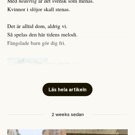
Med
hederlig
är det svensk som menas.
Kvinnor i slöjor skall stenas.
Det är alltid dom, aldrig vi.
Så spelas den här tidens melodi.
Fängslade barn gör dig fri.
#54/2026
Kultur
Snart skrivs boken ”Barn i
fängelse”
Läs hela artikeln
Jesper Lundby
2 weeks sedan
Publicerad
29 July, 2026
Uppdaterad
29 July, 2026