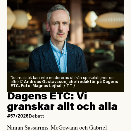
”Journalistik kan inte modereras utifrån spekulationer om
effekt.”
Andreas Gustavsson, chefredaktör på Dagens
ETC. Foto: Magnus Lejhall / TT /
Dagens ETC: Vi
granskar allt och alla
#57/2026
Debatt
Ninïan Sassarinis-McGowann och Gabriel