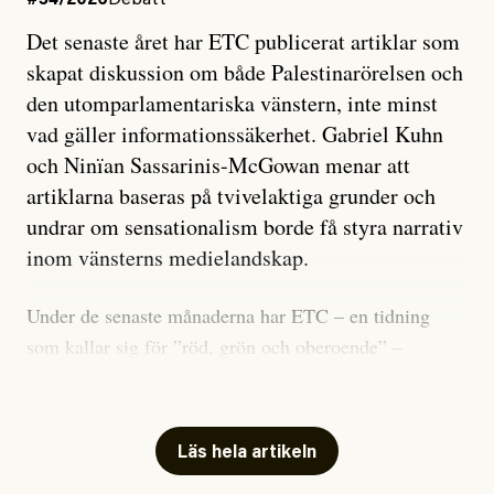
#54/2026
Debatt
Det senaste året har ETC publicerat artiklar som
skapat diskussion om både Palestinarörelsen och
den utomparlamentariska vänstern, inte minst
vad gäller informationssäkerhet. Gabriel Kuhn
och Ninïan Sassarinis-McGowan menar att
artiklarna baseras på tvivelaktiga grunder och
undrar om sensationalism borde få styra narrativ
inom vänsterns medielandskap.
Under de senaste månaderna har ETC – en tidning
som kallar sig för ”röd, grön och oberoende” –
publicerat två artiklar som vi gärna vill kommentera.
Artiklarna väcker flera frågor: Vem är det som ETC
skriver för? Vad betyder det att vara en ”röd, grön och
Läs hela artikeln
oberoende” tidning? Och vad är egentligen bra