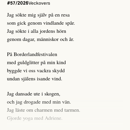
Dagens ETC arbetar med ”opålitliga källor” för att
#57/2026
Veckovers
istället prioritera ”sensationalism och klickbete”. Nej,
Jag sökte mig själv på en resa
klickbete är inte intressant för Dagens ETC.
som gick genom vindlande spår.
Journalistiken är låst. En klatschig men korrekt rubrik
Jag sökte i alla jordens hörn
gör förhoppningsvis att en nyfiken beställer
genom dagar, människor och år.
prenumeration, men den avslutas sekunder senare om
inte journalistiken levererar substans. Självklart bygger
På Borderlandfestivalen
dessa granskningar på olika källor, alltifrån domar till
med guldglitter på min kind
en mängd intervjupersoner, inklusive generös
byggde vi oss vackra skydd
möjlighet att bemöta för såväl personen vars motiv att
undan själens isande vind.
engagera sig i Palestinarörelsen ifrågasätts som de
grupper där Säpo-resursen samlade in uppgifter.
Jag dansade ute i skogen,
Researchen är grundlig.
och jag drogade med min vän.
Jag läste om charmen med tarmen.
Möjligen är det egentligen inte journalistikens metod
Gjorde yoga med Adriene.
som stör?