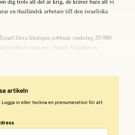
m dig trots att det är krig, de kräver bara att vi
arar en thailändsk arbetare till den israeliska
Israel förra lördagen jobbade omkring 20 000
på jordbruk runt om i Israel. Ungefär en
nsen till det blockerade Gaza.
sa artikeln
l. Logga in eller teckna en prenumeration för att
ddress