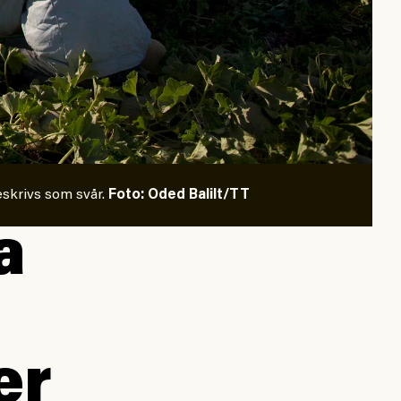
eskrivs som svår.
Foto: Oded Balilt/TT
a
er