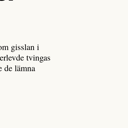
om gisslan i
rlevde tvingas
te de lämna
.