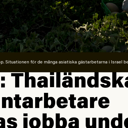
. Situationen för de många asiatiska gästarbetarna i Israel b
l: Thailändsk
ntarbetare
as jobba und