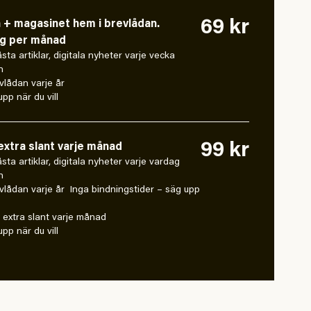
69 kr
n + magasinet hem i brevlådan.
ng per månad
låsta artiklar, digitala nyheter varje vecka
n
vlådan varje år
pp när du vill
99 kr
xtra slant varje månad
 låsta artiklar, digitala nyheter varje vardag
n
vlådan varje år Inga bindningstider – säg upp
extra slant varje månad
pp när du vill