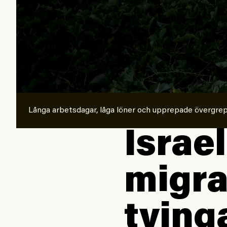
Långa arbetsdagar, låga löner och upprepade övergrepp
Israe
migra
tving