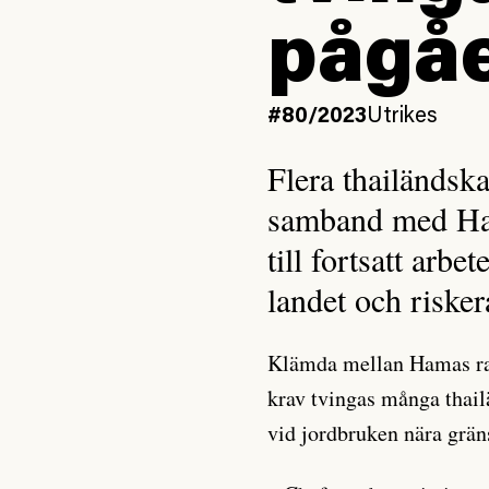
pågåe
#80/2023
Utrikes
Flera thailändsk
samband med Ham
till fortsatt arb
landet och riske
Klämda mellan Hamas rak
krav tvingas många thail
vid jordbruken nära grän