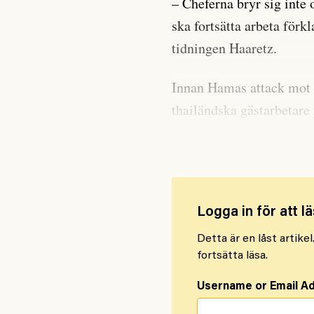
– Cheferna bryr sig inte o
ska fortsätta arbeta förkl
tidningen Haaretz.
Innan Hamas attack mot 
thailändska gästarbetare 
femtedel av dem nära grä
Logga in för att lä
Detta är en låst artike
fortsätta läsa.
Username or Email A