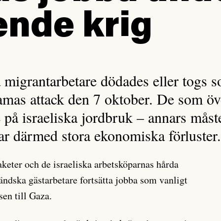
nde krig
a migrantarbetare dödades eller togs s
as attack den 7 oktober. De som öve
ete på israeliska jordbruk – annars mås
rar därmed stora ekonomiska förluster
eter och de israeliska arbetsköparnas hårda
ändska gästarbetare fortsätta jobba som vanligt
sen till Gaza.