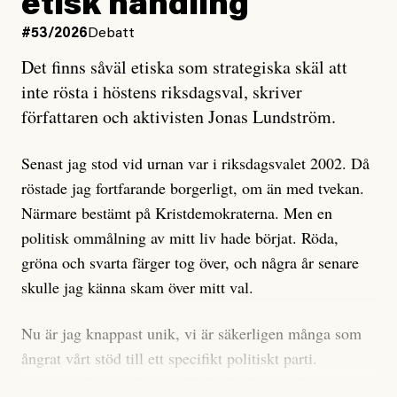
etisk handling
oro inom rörelsen.
#53/2026
Debatt
Artikeln undersöker inte, som ETC påstår, ”vad som
Det finns såväl etiska som strategiska skäl att
är sant, vad som är rykten”, utan den bidrar bara till
inte rösta i höstens riksdagsval, skriver
ännu mer ryktesspridning. Det finns inte ett enda bevis
författaren och aktivisten Jonas Lundström.
på eller ens ett övertygande argument för att den
misstänkta personen är en infiltratör. Det som läsaren
Senast jag stod vid urnan var i riksdagsvalet 2002. Då
får veta är att personen har ändrat sina politiska åsikter
röstade jag fortfarande borgerligt, om än med tvekan.
under åren, att den har raderat tidigare innehåll på sina
Närmare bestämt på Kristdemokraterna. Men en
sociala medier, att artikelns författare inte förstår sig
politisk ommålning av mitt liv hade börjat. Röda,
på personens ekonomi och att det tydligen finns
gröna och svarta färger tog över, och några år senare
anonyma röster inom rörelsen som säger saker som
skulle jag känna skam över mitt val.
”Om du frågar mig så är han en infiltratör”. Det kan
anses vara anledningar att titta närmare på personen,
Nu är jag knappast unik, vi är säkerligen många som
men ingenting av detta är tillräckligt för att hänga ut
ångrat vårt stöd till ett specifikt politiskt parti.
den. Personen nämns visserligen inte vid namn i
Avsevärt färre är de som fått kalla fötter inför