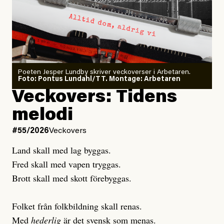
Dödsolyckorna har slutat
#54/2026
Debatt
minska
Sensationalism när ETC
granskar vänstern
Poeten Jesper Lundby skriver veckoverser i Arbetaren.
Joel Kellgren
Foto: Pontus Lundahl/TT. Montage: Arbetaren
Debattartikel i Arbetaren
Veckovers: Tidens
Publicerad
3 August, 2026
Publicerad
6 August, 2026
melodi
Uppdaterad
3 August, 2026
Uppdaterad
6 August, 2026
#55/2026
Veckovers
Land skall med lag byggas.
Fred skall med vapen tryggas.
Brott skall med skott förebyggas.
Folket från folkbildning skall renas.
Med
hederlig
är det svensk som menas.