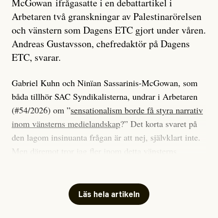
McGowan ifrågasatte i en debattartikel i
Arbetaren två granskningar av Palestinarörelsen
och vänstern som Dagens ETC gjort under våren.
Andreas Gustavsson, chefredaktör på Dagens
ETC, svarar.
Gabriel Kuhn och Ninïan Sassarinis-McGowan, som
båda tillhör SAC Syndikalisterna, undrar i Arbetaren
(#54/2026) om ”
sensationalism borde få styra narrativ
inom vänsterns medielandskap
?” Det korta svaret på
den lagom insinuanta frågan är att nej, självklart inte.
Men däremot tror jag fler inom detta vänsterns
medielandskap skulle må bra av en sund populism, i
betydelsen att göra avslöjande och undersökande
journalistik som vänder sig till många snarare än att
Läs hela artikeln
jaga inbördes beundran. Det har i alla fall fungerat för