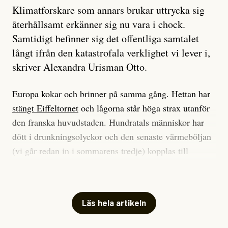
Klimatforskare som annars brukar uttrycka sig
återhållsamt erkänner sig nu vara i chock.
Samtidigt befinner sig det offentliga samtalet
långt ifrån den katastrofala verklighet vi lever i,
skriver Alexandra Urisman Otto.
Europa kokar och brinner på samma gång. Hettan har
stängt Eiffeltornet
och lågorna står höga strax utanför
den franska huvudstaden. Hundratals människor har
dött i drunkningsolyckor och den senaste värmeböljan
(vi går redan in i sommarens tredje) kopplas till
tiotusentals för tidiga
dödsfall
.
Har du också panik i hettan? Känns det som en
mardröm? Bra, allt annat vore fullständigt orimligt.
Läs hela artikeln