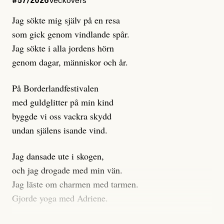
#57/2026
Veckovers
istället prioritera ”sensationalism och klickbete”. Nej,
Jag sökte mig själv på en resa
klickbete är inte intressant för Dagens ETC.
som gick genom vindlande spår.
Journalistiken är låst. En klatschig men korrekt rubrik
Jag sökte i alla jordens hörn
gör förhoppningsvis att en nyfiken beställer
genom dagar, människor och år.
prenumeration, men den avslutas sekunder senare om
inte journalistiken levererar substans. Självklart bygger
På Borderlandfestivalen
dessa granskningar på olika källor, alltifrån domar till
med guldglitter på min kind
en mängd intervjupersoner, inklusive generös
byggde vi oss vackra skydd
möjlighet att bemöta för såväl personen vars motiv att
undan själens isande vind.
engagera sig i Palestinarörelsen ifrågasätts som de
grupper där Säpo-resursen samlade in uppgifter.
Jag dansade ute i skogen,
Researchen är grundlig.
och jag drogade med min vän.
Jag läste om charmen med tarmen.
Möjligen är det egentligen inte journalistikens metod
Gjorde yoga med Adriene.
som stör?