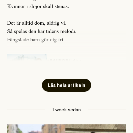
Kvinnor i slöjor skall stenas.
Det är alltid dom, aldrig vi.
Så spelas den här tidens melodi.
Fängslade barn gör dig fri.
#54/2026
Kultur
Snart skrivs boken ”Barn i
fängelse”
Läs hela artikeln
Jesper Lundby
1 week sedan
Publicerad
29 July, 2026
Uppdaterad
29 July, 2026