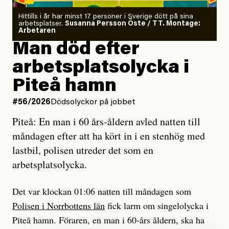
Kuhn och Sassarinis-McGowan radar upp.
Om läkaren säger vaccinera dig
Hittills i år har minst 17 personer i Sverige dött på sina
arbetsplatser.
Susanna Persson Öste / TT. Montage:
så säger jag tvärtemot.
Vem är det som Dagens ETC skriver för?
Arbetaren
Man död efter
Jag lärde mig renovera
Vad betyder det att vara en röd, grön och oberoende
arbetsplatsolycka i
enligt uråldrig metod
tidning?
och lade min sista ungdom
Piteå hamn
på att laga en gammal bod.
Vad är bra journalistik?
#56/2026
Dödsolyckor på jobbet
Piteå: En man i 60 års-åldern avled natten till
Jag sökte ljuset och meningen,
Ett försök till korta svar som jag hoppas kan förtydliga
måndagen efter att ha kört in i en stenhög med
efter det som var rent, rätt och sant,
för Kuhn och Sassarinis-McGowan och andra hur jag
lastbil, polisen utreder det som en
och aldrig såg jag det klarare än
som chefredaktör ser på Dagens ETC:s uppdrag och
arbetsplatsolycka.
när jag ombord på bussen hjälpte en tant.
roll.
Det var klockan 01:06 natten till måndagen som
Vi skriver för våra läsare som vill bli informerade,
Polisen i Norrbottens län
fick larm om singelolycka i
#23/2026
Intervjun
överraskade, bekräftade, utmanade – och som kräver
Jesper Lundby: ”Livet i sig
Piteå hamn. Föraren, en man i 60-års åldern, ska ha
att vi granskar allt och alla.
är ganska politiskt”