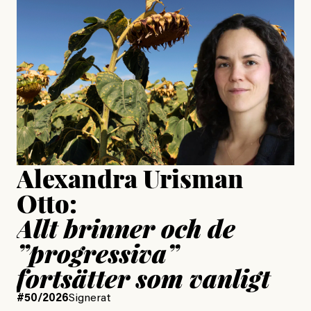
Jesper Lundby: ”Livet i sig
är ganska politiskt”
Jonas Lundström
Publicerad
24 July, 2026
Jesper Lundby
Publicerad
15 July, 2026
Uppdaterad
15 July, 2026
Alexandra Urisman
Otto:
Allt brinner och de
”progressiva”
fortsätter som vanligt
#50/2026
Signerat