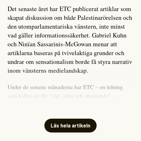
Det senaste året har ETC publicerat artiklar som
skapat diskussion om både Palestinarörelsen och
den utomparlamentariska vänstern, inte minst
vad gäller informationssäkerhet. Gabriel Kuhn
och Ninïan Sassarinis-McGowan menar att
artiklarna baseras på tvivelaktiga grunder och
undrar om sensationalism borde få styra narrativ
inom vänsterns medielandskap.
Under de senaste månaderna har ETC – en tidning
som kallar sig för ”röd, grön och oberoende” –
publicerat två artiklar som vi gärna vill kommentera.
Artiklarna väcker flera frågor: Vem är det som ETC
skriver för? Vad betyder det att vara en ”röd, grön och
Läs hela artikeln
oberoende” tidning? Och vad är egentligen bra
journalistik?