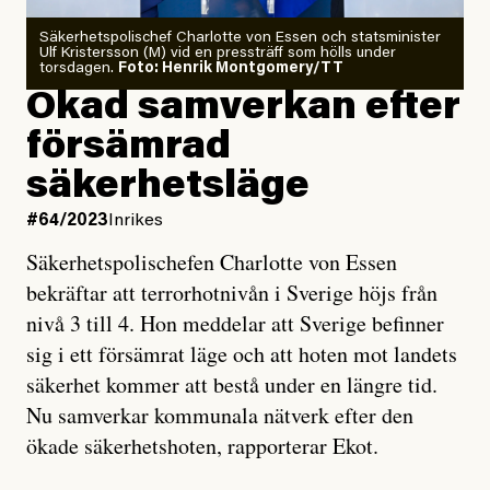
Säkerhetspolischef Charlotte von Essen och statsminister
Ulf Kristersson (M) vid en pressträff som hölls under
torsdagen.
Foto: Henrik Montgomery/TT
Ökad samverkan efter
försämrad
säkerhetsläge
#64/2023
Inrikes
Säkerhetspolischefen Charlotte von Essen
bekräftar att terrorhotnivån i Sverige höjs från
nivå 3 till 4. Hon meddelar att Sverige befinner
sig i ett försämrat läge och att hoten mot landets
säkerhet kommer att bestå under en längre tid.
Nu samverkar kommunala nätverk efter den
ökade säkerhetshoten, rapporterar Ekot.