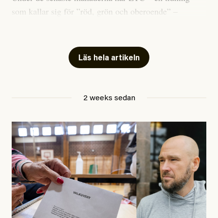
som kallar sig för ”röd, grön och oberoende” –
publicerat två artiklar som vi gärna vill kommentera.
Artiklarna väcker flera frågor: Vem är det som ETC
skriver för? Vad betyder det att vara en ”röd, grön och
Läs hela artikeln
oberoende” tidning? Och vad är egentligen bra
journalistik?
2 weeks sedan
Den första artikeln publicerades den 10 mars 2026.
Titeln är
”Mystiska mannen förföljde ministern –
utpekas som israelisk infiltratör”
. Enligt ingressen
handlar artikeln om en person vars ”bakgrund skapar
splittring och oro i rörelsen”. Problemet är att artikeln
skapar betydligt mer oro i palestinarörelsen – och den
oberoende vänstern – än den porträtterade personen
eller dess bakgrund.