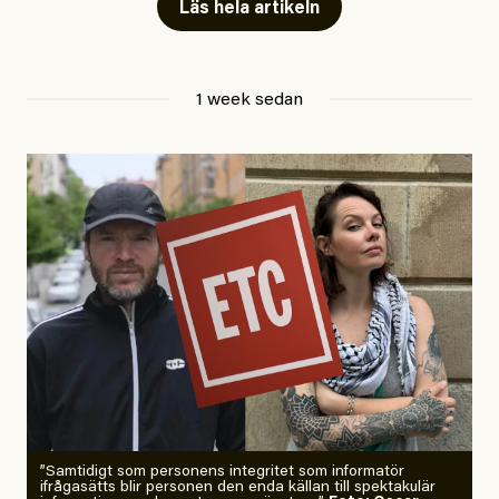
Läs hela artikeln
Jesper Lundby
1 week sedan
Publicerad
29 July, 2026
Uppdaterad
29 July, 2026
”Samtidigt som personens integritet som informatör
ifrågasätts blir personen den enda källan till spektakulär