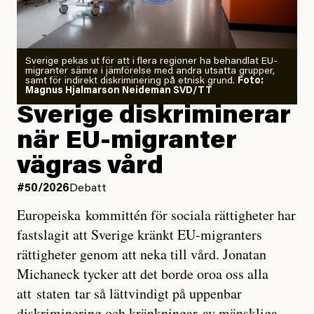
starkaste som uppmätts
Zeke Hausfather är chockad igen efter att ha
Sverige pekas ut för att i flera regioner ha behandlat EU-
analyserat hur de olika klimatmodellerna bedömer
migranter sämre i jämförelse med andra utsatta grupper,
samt för indirekt diskriminering på etnisk grund.
Foto:
läget för hur den begynnande El Niño-händelsen ska
Magnus Hjalmarson Neideman SVD/TT
utveckla sig. El Niño är ett återkommande
Sverige diskriminerar
väderfenomen som uppstår när havsvattnet i delar av
när EU-migranter
Stilla havet blir ovanligt varmt. Det påverkar vädret
vägras vård
över stora delar av världen och under
våren
har
forskare allt oftare varnat för att den här El Niñon
#50/2026
Debatt
kommer att bli extrem.
Europeiska kommittén för sociala rättigheter har
fastslagit att Sverige kränkt EU-migranters
Det verkar vara en underdrift, menar nu Zeke
rättigheter genom att neka till vård. Jonatan
Hausfather.
Michaneck tycker att det borde oroa oss alla
att staten tar så lättvindigt på uppenbar
”Det ser ut som att årets El Niño inte bara med stor
diskriminering och kränkningar av mänskliga