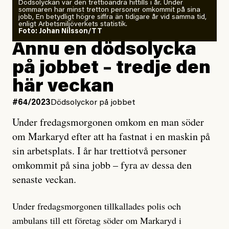
Dödsolyckan var den trettioandra hittills i år. Under
sommaren har minst tretton personer omkommit på sina
jobb, En betydligt högre siffra än tidigare år vid samma tid,
enligt Arbetsmiljöverkets statistik.
Foto: Johan Nilsson/TT
Ännu en dödsolycka
på jobbet – tredje den
här veckan
#64/2023
Dödsolyckor på jobbet
Under fredagsmorgonen omkom en man söder
om Markaryd efter att ha fastnat i en maskin på
sin arbetsplats. I år har trettiotvå personer
omkommit på sina jobb – fyra av dessa den
senaste veckan.
Under fredagsmorgonen tillkallades polis och
ambulans till ett företag söder om Markaryd i