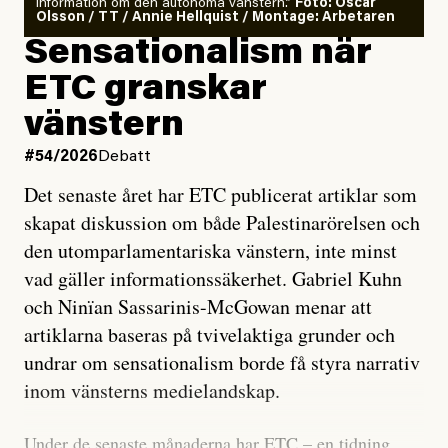
information om den autonoma vänstern.”
Foto: Oscar
Olsson / TT / Annie Hellquist / Montage: Arbetaren
Sensationalism när
ETC granskar
vänstern
#54/2026
Debatt
Det senaste året har ETC publicerat artiklar som
skapat diskussion om både Palestinarörelsen och
den utomparlamentariska vänstern, inte minst
vad gäller informationssäkerhet. Gabriel Kuhn
och Ninïan Sassarinis-McGowan menar att
artiklarna baseras på tvivelaktiga grunder och
undrar om sensationalism borde få styra narrativ
inom vänsterns medielandskap.
Under de senaste månaderna har ETC – en tidning