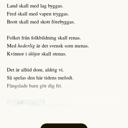
Land skall med lag byggas.
Fred skall med vapen tryggas.
Brott skall med skott förebyggas.
Folket från folkbildning skall renas.
Med
hederlig
är det svensk som menas.
Kvinnor i slöjor skall stenas.
Det är alltid dom, aldrig vi.
Så spelas den här tidens melodi.
Fängslade barn gör dig fri.
#54/2026
Kultur
Snart skrivs boken ”Barn i
fängelse”