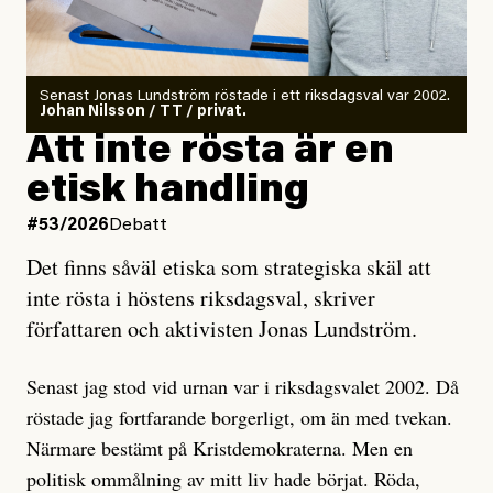
Det finns en väldigt enkel regel inom alla politiska
rörelser när det gäller misstänkta infiltratörer:
Antingen har en bevis på att de är infiltratörer, och då
Senast Jonas Lundström röstade i ett riksdagsval var 2002.
ska en gå ut med det så fort det bara går för att skydda
Johan Nilsson / TT / privat.
rörelsen. Eller så har en inga bevis, bara misstankar,
Att inte rösta är en
och då ska en efterforska diskret, just för att inte skapa
etisk handling
oro inom rörelsen.
#53/2026
Debatt
Artikeln undersöker inte, som ETC påstår, ”vad som
Det finns såväl etiska som strategiska skäl att
är sant, vad som är rykten”, utan den bidrar bara till
inte rösta i höstens riksdagsval, skriver
ännu mer ryktesspridning. Det finns inte ett enda bevis
författaren och aktivisten Jonas Lundström.
på eller ens ett övertygande argument för att den
misstänkta personen är en infiltratör. Det som läsaren
Senast jag stod vid urnan var i riksdagsvalet 2002. Då
får veta är att personen har ändrat sina politiska åsikter
röstade jag fortfarande borgerligt, om än med tvekan.
under åren, att den har raderat tidigare innehåll på sina
Närmare bestämt på Kristdemokraterna. Men en
sociala medier, att artikelns författare inte förstår sig
politisk ommålning av mitt liv hade börjat. Röda,