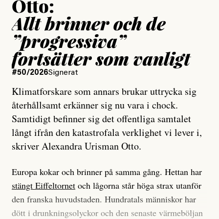
Otto:
Allt brinner och de
”progressiva”
fortsätter som vanligt
#50/2026
Signerat
Klimatforskare som annars brukar uttrycka sig
återhållsamt erkänner sig nu vara i chock.
Samtidigt befinner sig det offentliga samtalet
långt ifrån den katastrofala verklighet vi lever i,
skriver Alexandra Urisman Otto.
Europa kokar och brinner på samma gång. Hettan har
stängt Eiffeltornet
och lågorna står höga strax utanför
den franska huvudstaden. Hundratals människor har
dött i drunkningsolyckor och den senaste värmeböljan