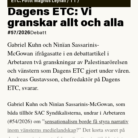
ETC. Foto: Magnus Lejhall / TT /
Dagens ETC: Vi
granskar allt och alla
#57/2026
Debatt
Gabriel Kuhn och Ninïan Sassarinis-
McGowan ifrågasatte i en debattartikel i
Arbetaren två granskningar av Palestinarörelsen
och vänstern som Dagens ETC gjort under våren.
Andreas Gustavsson, chefredaktör på Dagens
ETC, svarar.
Gabriel Kuhn och Ninïan Sassarinis-McGowan, som
båda tillhör SAC Syndikalisterna, undrar i Arbetaren
(#54/2026) om ”
sensationalism borde få styra narrativ
inom vänsterns medielandskap
?” Det korta svaret på