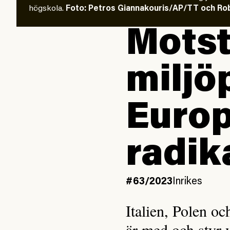
högskola.
Foto: Petros Giannakouris/AP/TT och R
Mots
miljöp
Europ
radik
#63/2023
Inrikes
Italien, Polen oc
är med och styr 