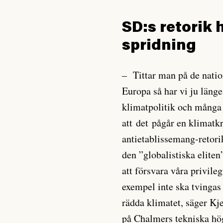
SD:s retorik h
spridning
– Tittar man på de natio
Europa så har vi ju länge
klimatpolitik och många
att det pågår en klimatkr
antietablissemang-retori
den ”globalistiska elite
att försvara våra privilegi
exempel inte ska tvingas ä
rädda klimatet, säger Kj
på Chalmers tekniska hö