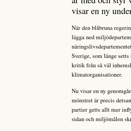
visar en ny unde
När den blåbruna regering
lägga ned miljödepartemen
näringslivsdepartementet
Sverige, som länge setts 
kritik från så väl inhem
klimatorganisationer.
Nu visar en ny genomgång
mönstret är precis detsa
partier getts allt mer inf
sidan och miljömålen skr