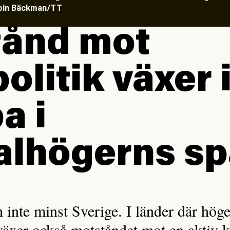
obin Bäckman/TT
tånd mot
olitik växer 
a i
alhögerns sp
h inte minst Sverige. I länder där höge
växer också motståndet mot en aktiv k