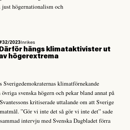
 just högernationalism och
#32/2023
Inrikes
Därför hängs klimataktivister ut
av högerextrema
s Sverigedemokraternas klimatförnekande
den övriga svenska högern och pekar bland annat på
 Svantessons kritiserade uttalande om att Sverige
imatmål. ”Gör vi inte det så gör vi inte det” sade
ksammad intervju med Svenska Dagbladet förra