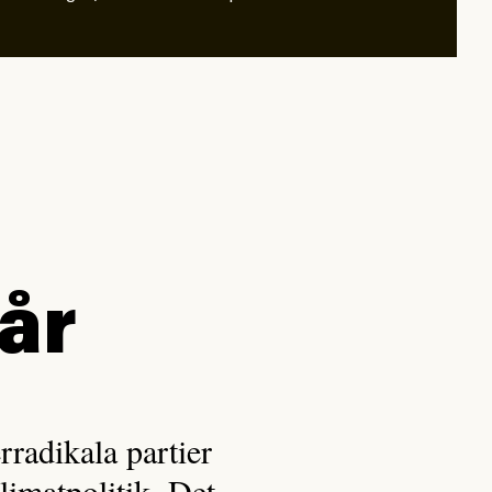
i
år
rradikala partier
limatpolitik. Det