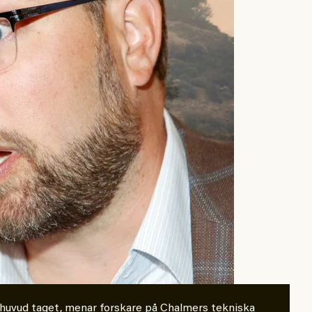
er huvud taget, menar forskare på Chalmers tekniska