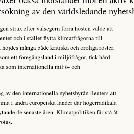
rsökning av den världsledande nyhets
en strax efter valsegern förra hösten valde att
tet och i stället flytta klimatfrågorna till
 höjdes många både kritiska och oroliga röster.
som ett föregångsland i miljöfrågor, fick hård
ska som internationella miljö- och
 av den internationella nyhetsbyrån Reuters att
mma i andra europeiska länder där högerradikala
lytande de senaste åren. Klimatpolitiken får stå åt
otas.