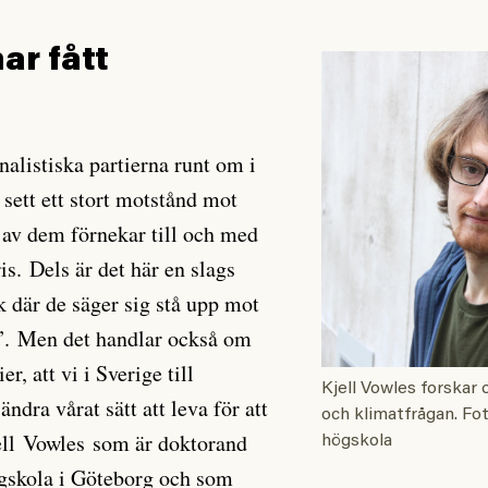
ar fått
nalistiska partierna runt om i
 sett ett stort motstånd mot
 av dem förnekar till och med
is. Dels är det här en slags
k där de säger sig stå upp mot
n”. Men det handlar också om
er, att vi i Sverige till
Kjell Vowles forskar 
ndra vårat sätt att leva för att
och klimatfrågan. Fo
ell Vowles som är doktorand
högskola
gskola i Göteborg och som