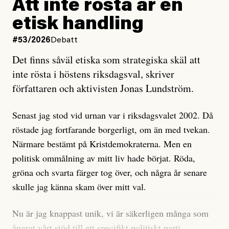
rörelsen. Eller så har en inga bevis, bara misstankar,
Att inte rösta är en
och då ska en efterforska diskret, just för att inte skapa
etisk handling
oro inom rörelsen.
#53/2026
Debatt
Artikeln undersöker inte, som ETC påstår, ”vad som
Det finns såväl etiska som strategiska skäl att
är sant, vad som är rykten”, utan den bidrar bara till
inte rösta i höstens riksdagsval, skriver
ännu mer ryktesspridning. Det finns inte ett enda bevis
författaren och aktivisten Jonas Lundström.
på eller ens ett övertygande argument för att den
misstänkta personen är en infiltratör. Det som läsaren
Senast jag stod vid urnan var i riksdagsvalet 2002. Då
får veta är att personen har ändrat sina politiska åsikter
röstade jag fortfarande borgerligt, om än med tvekan.
under åren, att den har raderat tidigare innehåll på sina
Närmare bestämt på Kristdemokraterna. Men en
sociala medier, att artikelns författare inte förstår sig
politisk ommålning av mitt liv hade börjat. Röda,
på personens ekonomi och att det tydligen finns
gröna och svarta färger tog över, och några år senare
anonyma röster inom rörelsen som säger saker som
skulle jag känna skam över mitt val.
”Om du frågar mig så är han en infiltratör”. Det kan
anses vara anledningar att titta närmare på personen,
Nu är jag knappast unik, vi är säkerligen många som
men ingenting av detta är tillräckligt för att hänga ut
ångrat vårt stöd till ett specifikt politiskt parti.