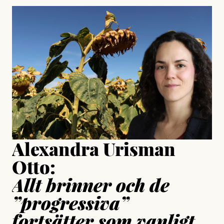
#23/2026
Intervjun
Jesper Lundby: ”Livet i sig
är ganska politiskt”
Jonas Lundström
Publicerad
24 July, 2026
Jesper Lundby
Publicerad
15 July, 2026
Uppdaterad
15 July, 2026
Alexandra Urisman
Otto:
Allt brinner och de
”progressiva”
fortsätter som vanligt