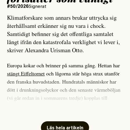
#50/2026
Signerat
Klimatforskare som annars brukar uttrycka sig
återhållsamt erkänner sig nu vara i chock.
Samtidigt befinner sig det offentliga samtalet
långt ifrån den katastrofala verklighet vi lever i,
skriver Alexandra Urisman Otto.
Europa kokar och brinner på samma gång. Hettan har
stängt Eiffeltornet
och lågorna står höga strax utanför
den franska huvudstaden. Hundratals människor har
dött i drunkningsolyckor och den senaste värmeböljan
(vi går redan in i sommarens tredje) kopplas till
tiotusentals för tidiga
dödsfall
.
Har du också panik i hettan? Känns det som en
mardröm? Bra, allt annat vore fullständigt orimligt.
Läs hela artikeln