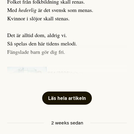
Folket från folkbildning skall renas.
Med
hederlig
är det svensk som menas.
Kvinnor i slöjor skall stenas.
Det är alltid dom, aldrig vi.
Så spelas den här tidens melodi.
Fängslade barn gör dig fri.
#54/2026
Kultur
Snart skrivs boken ”Barn i
fängelse”
Läs hela artikeln
Jesper Lundby
2 weeks sedan
Publicerad
29 July, 2026