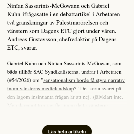
Ninïan Sassarinis-McGowann och Gabriel
Kuhn ifrågasatte i en debattartikel i Arbetaren
två granskningar av Palestinarörelsen och
vänstern som Dagens ETC gjort under våren.
Andreas Gustavsson, chefredaktör på Dagens
ETC, svarar.
Gabriel Kuhn och Ninïan Sassarinis-McGowan, som
båda tillhör SAC Syndikalisterna, undrar i Arbetaren
(#54/2026) om ”
sensationalism borde få styra narrativ
inom vänsterns medielandskap
?” Det korta svaret på
den lagom insinuanta frågan är att nej, självklart inte.
Men däremot tror jag fler inom detta vänsterns
medielandskap skulle må bra av en sund populism, i
betydelsen att göra avslöjande och undersökande
journalistik som vänder sig till många snarare än att
Läs hela artikeln