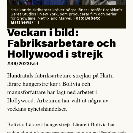
Strejkande skribenter kräver högre löner utanför Brooklyn's
Seret Studios i New York, som producerar film och serier
för Showtime, Netflix and Marvel.
Foto: Bebeto
Matthews/TT
Veckan i bild:
Fabriksarbetare och
Hollywood i strejk
#36/2023
Bild
Hundratals fabriksarbetare strejkar på Haiti,
lärare hungerstrejkar i Bolivia och
manusförfattare har lagt ned arbetet i
Hollywood. Arbetaren har valt ut några av
veckans nyhetshändelser.
Bolivia: Lärare i hungerstrejk Lärare i Bolivia har
sedan slutet på mars protesterat mot en ny läroplan och