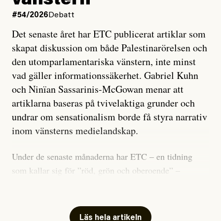
vänstern
#54/2026
Debatt
Det senaste året har ETC publicerat artiklar som
skapat diskussion om både Palestinarörelsen och
den utomparlamentariska vänstern, inte minst
vad gäller informationssäkerhet. Gabriel Kuhn
och Ninïan Sassarinis-McGowan menar att
artiklarna baseras på tvivelaktiga grunder och
undrar om sensationalism borde få styra narrativ
inom vänsterns medielandskap.
Under de senaste månaderna har ETC – en tidning
som kallar sig för ”röd, grön och oberoende” –
publicerat två artiklar som vi gärna vill kommentera.
Artiklarna väcker flera frågor: Vem är det som ETC
skriver för? Vad betyder det att vara en ”röd, grön och
Läs hela artikeln