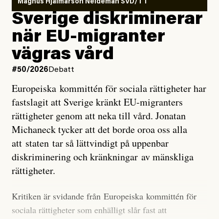
Magnus Hjalmarson Neideman SVD/TT
utveckla sig. El Niño är ett återkommande
Sverige diskriminerar
väderfenomen som uppstår när havsvattnet i delar av
när EU-migranter
Stilla havet blir ovanligt varmt. Det påverkar vädret
vägras vård
över stora delar av världen och under
våren
har
forskare allt oftare varnat för att den här El Niñon
#50/2026
Debatt
kommer att bli extrem.
Europeiska kommittén för sociala rättigheter har
fastslagit att Sverige kränkt EU-migranters
Det verkar vara en underdrift, menar nu Zeke
rättigheter genom att neka till vård. Jonatan
Hausfather.
Michaneck tycker att det borde oroa oss alla
att staten tar så lättvindigt på uppenbar
”Det ser ut som att årets El Niño inte bara med stor
diskriminering och kränkningar av mänskliga
sannolikhet kommer att bli den starkaste sedan
rättigheter.
tillförlitliga mätningar inleddes – den kan till och med
bli den starkaste med en verkligt häpnadsväckande
Kritiken är svidande från Europeiska kommittén för
marginal”, skriver han.
sociala rättigheter som enhälligt slår fast att