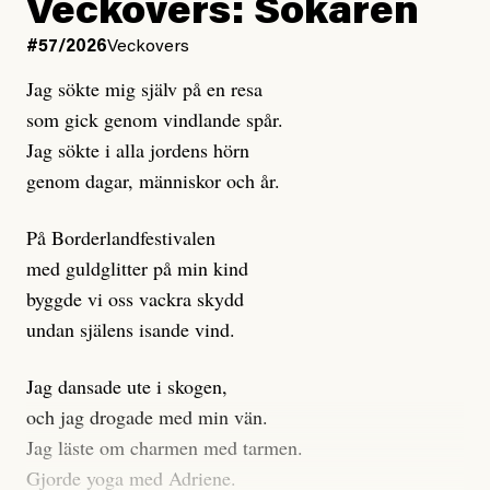
Kuhn och Sassarinis-McGowan hävdar att
Veckovers: Sökaren
Dagens ETC arbetar med ”opålitliga källor” för att
#57/2026
Veckovers
istället prioritera ”sensationalism och klickbete”. Nej,
Jag sökte mig själv på en resa
klickbete är inte intressant för Dagens ETC.
som gick genom vindlande spår.
Journalistiken är låst. En klatschig men korrekt rubrik
Jag sökte i alla jordens hörn
gör förhoppningsvis att en nyfiken beställer
genom dagar, människor och år.
prenumeration, men den avslutas sekunder senare om
inte journalistiken levererar substans. Självklart bygger
På Borderlandfestivalen
dessa granskningar på olika källor, alltifrån domar till
med guldglitter på min kind
en mängd intervjupersoner, inklusive generös
byggde vi oss vackra skydd
möjlighet att bemöta för såväl personen vars motiv att
undan själens isande vind.
engagera sig i Palestinarörelsen ifrågasätts som de
grupper där Säpo-resursen samlade in uppgifter.
Jag dansade ute i skogen,
Researchen är grundlig.
och jag drogade med min vän.
Jag läste om charmen med tarmen.
Möjligen är det egentligen inte journalistikens metod
Gjorde yoga med Adriene.