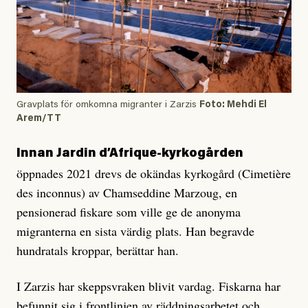
Gravplats för omkomna migranter i Zarzis
Foto: Mehdi El
Arem/TT
Innan Jardin d’Afrique-kyrkogården
öppnades 2021 drevs de okändas kyrkogård (Cimetière
des inconnus) av Chamseddine Marzoug, en
pensionerad fiskare som ville ge de anonyma
migranterna en sista värdig plats. Han begravde
hundratals kroppar, berättar han.
I Zarzis har skeppsvraken blivit vardag. Fiskarna har
befunnit sig i frontlinjen av räddningsarbetet och