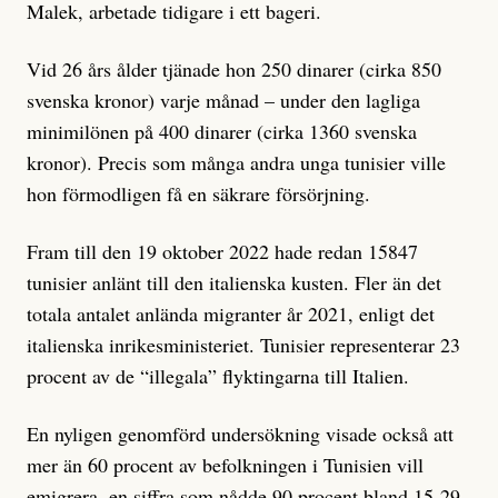
Malek, arbetade tidigare i ett bageri.
Vid 26 års ålder tjänade hon 250 dinarer (cirka 850
svenska kronor) varje månad – under den lagliga
minimilönen på 400 dinarer (cirka 1360 svenska
kronor). Precis som många andra unga tunisier ville
hon förmodligen få en säkrare försörjning.
Fram till den 19 oktober 2022 hade redan 15847
tunisier anlänt till den italienska kusten. Fler än det
totala antalet anlända migranter år 2021, enligt det
italienska inrikesministeriet. Tunisier representerar 23
procent av de “illegala” flyktingarna till Italien.
En nyligen genomförd undersökning visade också att
mer än 60 procent av befolkningen i Tunisien vill
emigrera, en siffra som nådde 90 procent bland 15-29-