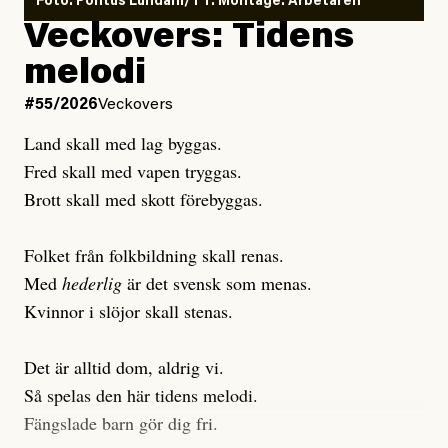
Foto: Pontus Lundahl/TT. Montage: Arbetaren
Debattartikel i Arbetaren
Veckovers: Tidens
Publicerad
3 August, 2026
Publicerad
6 August, 2026
melodi
Uppdaterad
3 August, 2026
Uppdaterad
7 August, 2026
#55/2026
Veckovers
Land skall med lag byggas.
Fred skall med vapen tryggas.
Brott skall med skott förebyggas.
Folket från folkbildning skall renas.
Med
hederlig
är det svensk som menas.
Kvinnor i slöjor skall stenas.
Det är alltid dom, aldrig vi.
Så spelas den här tidens melodi.
Fängslade barn gör dig fri.