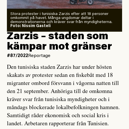
Stora protester i tunisiska Zarzis efter att 18 personer
omkommit på havet. Många ungdomar deltar i
demonstrationerna och kräver svar från myndigheterna.
Foto: Nissim Gasteli
Zarzis – staden som
kämpar mot gränser
#87/2022
Reportage
Den tunisiska staden Zarzis har under hösten
skakats av protester sedan en fiskebåt med 18
migranter ombord försvann i vågorna natten till
den 21 september. Anhöriga till de omkomna
kräver svar från tunisiska myndigheter och i
måndags blockerade lokalbefolkningen hamnen.
Samtidigt råder ekonomisk och social kris i
landet. Arbetaren rapporterar från Tunisien.