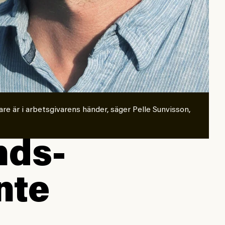
re är i arbetsgivarens händer, säger Pelle Sunvisson,
nds­
nte