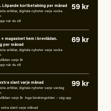
59 kr
n. Löpande kortbetalning per månad
låsta artiklar, digitala nyheter varje vecka
n
pp när du vill
69 kr
n + magasinet hem i brevlådan.
ng per månad
låsta artiklar, digitala nyheter varje vecka
n
vlådan varje år
pp när du vill
99 kr
xtra slant varje månad
 låsta artiklar, digitala nyheter varje vardag
n
vlådan varje år Inga bindningstider – säg upp
extra slant varje månad