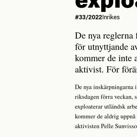
explo
#33/2022
Inrikes
De nya reglerna f
för utnyttjande 
kommer de inte at
aktivist. För för
De nya inskärpningarna i
riksdagen förra veckan, sy
exploaterar utländsk arb
kommer de aldrig uppnå d
aktivisten Pelle Sunvisso