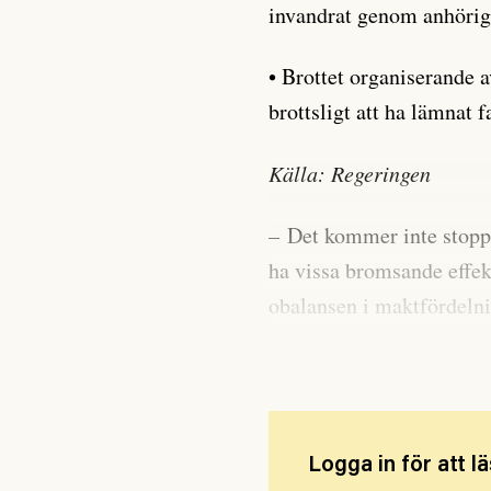
invandrat genom anhöri
• Brottet organiserande 
brottsligt att ha lämnat f
Källa: Regeringen
– Det kommer inte stoppa
ha vissa bromsande effekt
obalansen i maktfördelni
migrantarbetare är i arbe
Logga in för att lä