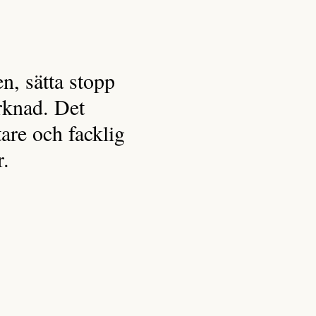
en, sätta stopp
rknad. Det
tare och facklig
r.