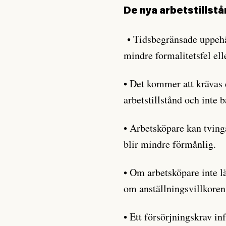
De nya arbetstillst
• Tidsbegränsade uppehåll
mindre formalitetsfel el
• Det kommer att krävas et
arbetstillstånd och inte 
• Arbetsköpare kan tving
blir mindre förmånlig.
• Om arbetsköpare inte lä
om anställningsvillkore
• Ett försörjningskrav in