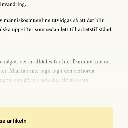
ginvandring.
av människosmuggling utvidgas så att det blir
alska uppgifter som sedan lett till arbetstillstånd.
 något, det är alldeles för lite. Däremot kan det
er. Man har inte tagit tag i den oerhörda
ngen som gör att hela din tillvaro som
tsgivarens händer, säger han.
sa artikeln