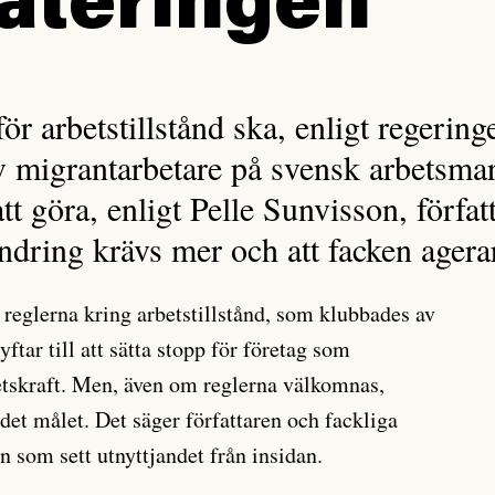
ateringen”
ör arbetstillstånd ska, enligt regering
av migrantarbetare på svensk arbetsma
t göra, enligt Pelle Sunvisson, förfat
ändring krävs mer och att facken agera
 reglerna kring arbetstillstånd, som klubbades av
ftar till att sätta stopp för företag som
etskraft. Men, även om reglerna välkomnas,
et målet. Det säger författaren och fackliga
n som sett utnyttjandet från insidan.