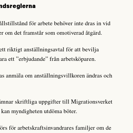
åndsreglerna
stillstånd för arbete behöver inte dras in vid
ler om det framstår som omotiverad åtgärd.
t riktigt anställningsavtal för att bevilja
bara ett ”erbjudande” från arbetsköparen.
as anmäla om anställningsvillkoren ändras och
mnar skriftliga uppgifter till Migrationsverket
n kan myndigheten utdöma böter.
förs för arbetskraftsinvandrares familjer om de