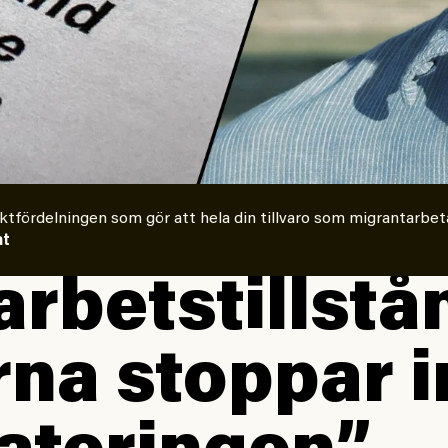
ktfördelningen som gör att hela din tillvaro som migrantarbeta
at
arbets­tillstå
rna stoppar i