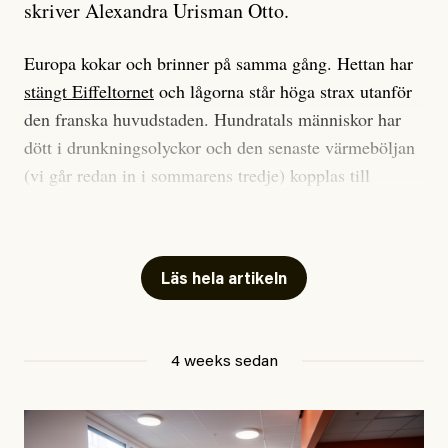
skriver Alexandra Urisman Otto.
Europa kokar och brinner på samma gång. Hettan har
stängt Eiffeltornet
och lågorna står höga strax utanför
den franska huvudstaden. Hundratals människor har
dött i drunkningsolyckor och den senaste värmeböljan
(vi går redan in i sommarens tredje) kopplas till
tiotusentals för tidiga
dödsfall
.
Har du också panik i hettan? Känns det som en
mardröm? Bra, allt annat vore fullständigt orimligt.
Läs hela artikeln
Klimatforskaren Zeke Hausfather
skrev
på måndagen
att han brukar vara ganska återhållsam när han
4 weeks sedan
diskuterar klimatdata. Bara en enda gång – i
september 2023, när de globala temperaturerna för
månaden visade sig vara hela 0,5 °C varmare än någon