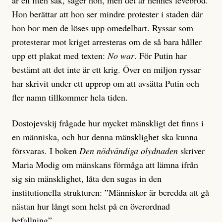
är en liten sak, säger hon, men det är hennes levebröd.
Hon berättar att hon ser mindre protester i staden där
hon bor men de löses upp omedelbart. Ryssar som
protesterar mot kriget arresteras om de så bara håller
upp ett plakat med texten:
No war
. För Putin har
bestämt att det inte är ett krig. Över en miljon ryssar
har skrivit under ett upprop om att avsätta Putin och
fler namn tillkommer hela tiden.
Dostojevskij frågade hur mycket mänskligt det finns i
en människa, och hur denna mänsklighet ska kunna
försvaras. I boken
Den nödvändiga olydnaden
skriver
Maria Modig om mänskans förmåga att lämna ifrån
sig sin mänsklighet, låta den sugas in den
institutionella strukturen: ”Människor är beredda att gå
nästan hur långt som helst på en överordnad
befallning”.