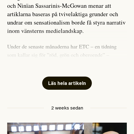
och Ninïan Sassarinis-McGowan menar att
artiklarna baseras på tvivelaktiga grunder och
undrar om sensationalism borde få styra narrativ
inom vänsterns medielandskap.
Under de senaste månaderna har ETC – en tidning
som kallar sig för ”röd, grön och oberoende” –
publicerat två artiklar som vi gärna vill kommentera.
Artiklarna väcker flera frågor: Vem är det som ETC
skriver för? Vad betyder det att vara en ”röd, grön och
Läs hela artikeln
oberoende” tidning? Och vad är egentligen bra
journalistik?
2 weeks sedan
Den första artikeln publicerades den 10 mars 2026.
Titeln är
”Mystiska mannen förföljde ministern –
utpekas som israelisk infiltratör”
. Enligt ingressen