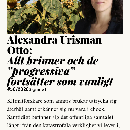
Jesper Lundby
Publicerad
15 July, 2026
Uppdaterad
15 July, 2026
Alexandra Urisman
Otto:
Allt brinner och de
”progressiva”
fortsätter som vanligt
#50/2026
Signerat
Klimatforskare som annars brukar uttrycka sig
återhållsamt erkänner sig nu vara i chock.
Samtidigt befinner sig det offentliga samtalet
långt ifrån den katastrofala verklighet vi lever i,