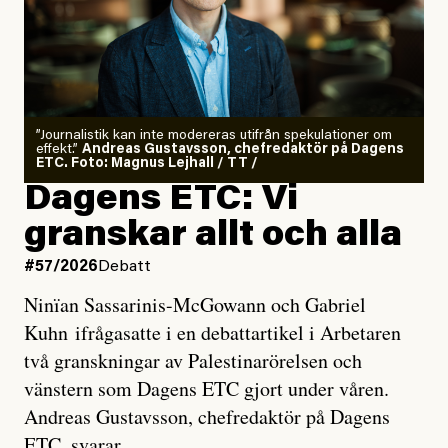
”Journalistik kan inte modereras utifrån spekulationer om
effekt.”
Andreas Gustavsson, chefredaktör på Dagens
ETC. Foto: Magnus Lejhall / TT /
Dagens ETC: Vi
granskar allt och alla
#57/2026
Debatt
Ninïan Sassarinis-McGowann och Gabriel
Kuhn ifrågasatte i en debattartikel i Arbetaren
två granskningar av Palestinarörelsen och
vänstern som Dagens ETC gjort under våren.
Andreas Gustavsson, chefredaktör på Dagens
ETC, svarar.