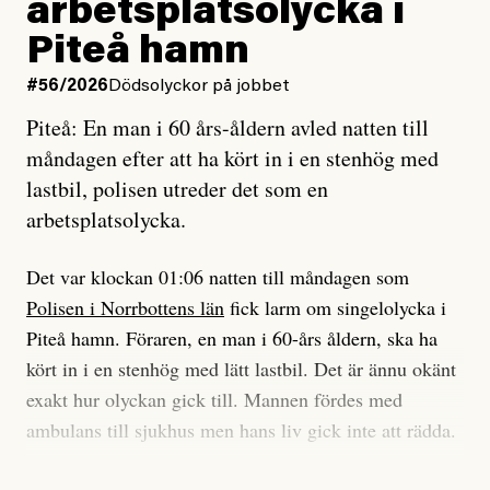
arbetsplatsolycka i
enligt uråldrig metod
tidning?
och lade min sista ungdom
Piteå hamn
på att laga en gammal bod.
Vad är bra journalistik?
#56/2026
Dödsolyckor på jobbet
Piteå: En man i 60 års-åldern avled natten till
Jag sökte ljuset och meningen,
Ett försök till korta svar som jag hoppas kan förtydliga
måndagen efter att ha kört in i en stenhög med
efter det som var rent, rätt och sant,
för Kuhn och Sassarinis-McGowan och andra hur jag
lastbil, polisen utreder det som en
och aldrig såg jag det klarare än
som chefredaktör ser på Dagens ETC:s uppdrag och
arbetsplatsolycka.
när jag ombord på bussen hjälpte en tant.
roll.
Det var klockan 01:06 natten till måndagen som
Vi skriver för våra läsare som vill bli informerade,
Polisen i Norrbottens län
fick larm om singelolycka i
#23/2026
Intervjun
överraskade, bekräftade, utmanade – och som kräver
Jesper Lundby: ”Livet i sig
Piteå hamn. Föraren, en man i 60-års åldern, ska ha
att vi granskar allt och alla.
är ganska politiskt”
kört in i en stenhög med lätt lastbil. Det är ännu okänt
exakt hur olyckan gick till. Mannen fördes med
Vi är som sagt en röd, grön och oberoende tidning.
ambulans till sjukhus men hans liv gick inte att rädda.
Det betyder en annan journalistik än vad du hittar i
exempelvis Dagens Nyheter. Det märks på ledarsidan
Jesper Lundby
– Vi utreder det som en arbetsplatsolycka och har