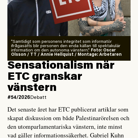
”Samtidigt som personens integritet som informatör
ifrågasätts blir personen den enda källan till spektakulär
information om den autonoma vänstern.”
Foto: Oscar
Olsson / TT / Annie Hellquist / Montage: Arbetaren
Sensationalism när
ETC granskar
vänstern
#54/2026
Debatt
Det senaste året har ETC publicerat artiklar som
skapat diskussion om både Palestinarörelsen och
den utomparlamentariska vänstern, inte minst
vad gäller informationssäkerhet. Gabriel Kuhn