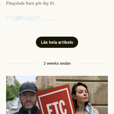
Fängslade barn gör dig fri.
#54/2026
Kultur
Snart skrivs boken ”Barn i
fängelse”
Läs hela artikeln
Jesper Lundby
2 weeks sedan
Publicerad
29 July, 2026
Uppdaterad
29 July, 2026