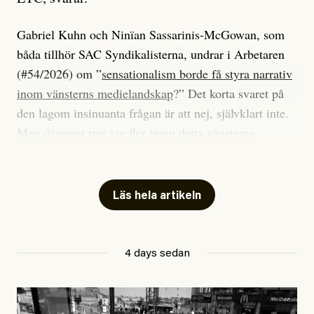
Gabriel Kuhn och Ninïan Sassarinis-McGowan, som
båda tillhör SAC Syndikalisterna, undrar i Arbetaren
(#54/2026) om ”
sensationalism borde få styra narrativ
inom vänsterns medielandskap
?” Det korta svaret på
den lagom insinuanta frågan är att nej, självklart inte.
Men däremot tror jag fler inom detta vänsterns
medielandskap skulle må bra av en sund populism, i
betydelsen att göra avslöjande och undersökande
journalistik som vänder sig till många snarare än att
Läs hela artikeln
jaga inbördes beundran. Det har i alla fall fungerat för
Dagens ETC.
4 days sedan
Det är två specifika artiklar som Kuhn och Sassarinis-
McGowan riktar sin kritik mot.