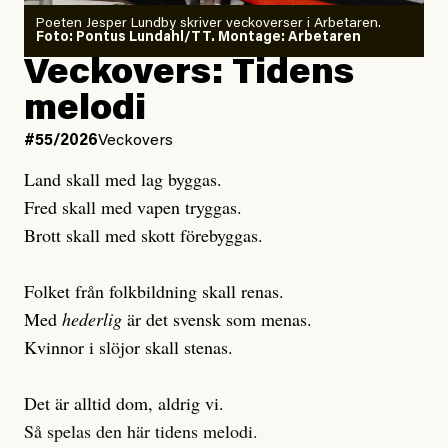
Poeten Jesper Lundby skriver veckoverser i Arbetaren.
Joel Kellgren
Foto: Pontus Lundahl/TT. Montage: Arbetaren
Debattartikel i Arbetaren
Veckovers: Tidens
Publicerad
3 August, 2026
Publicerad
6 August, 2026
melodi
Uppdaterad
3 August, 2026
Uppdaterad
7 August, 2026
#55/2026
Veckovers
Land skall med lag byggas.
Fred skall med vapen tryggas.
Brott skall med skott förebyggas.
Folket från folkbildning skall renas.
Med
hederlig
är det svensk som menas.
Kvinnor i slöjor skall stenas.
Det är alltid dom, aldrig vi.
Så spelas den här tidens melodi.