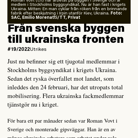
Roman Vovt (t.h) har arbetat på byggen i Sverige och är
medlem i Stockholms byggsyndikat. Nu är han fast i krigets
Ukraina. Mitten: En man cyklar från röken från en brinnande
fabrik efter beskjutning i Irpin utanför Kiev, Ukraina.
Foto:
SAC, Emilio Morenatti/TT, Privat
Från svenska byggen
till ukrainska fronten
#19/2022
Utrikes
Just nu befinner sig ett tjugotal medlemmar i
Stockholms byggsyndikat i krigets Ukraina.
Sedan det ryska överfallet mot landet, som
inleddes den 24 februari, har det utropats total
mobilisering. Flera ukrainska fackmedlemmar
tjänstgör nu i kriget.
För bara ett par månader sedan var Roman Vovt i
Sverige och monterade gipsväggar. Han är en av
många ukrainska arbetare som arbetat under usla