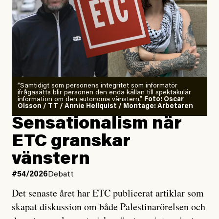
”Samtidigt som personens integritet som informatör
ifrågasätts blir personen den enda källan till spektakulär
information om den autonoma vänstern.”
Foto: Oscar
Olsson / TT / Annie Hellquist / Montage: Arbetaren
Sensationalism när
ETC granskar
vänstern
#54/2026
Debatt
Det senaste året har ETC publicerat artiklar som
skapat diskussion om både Palestinarörelsen och