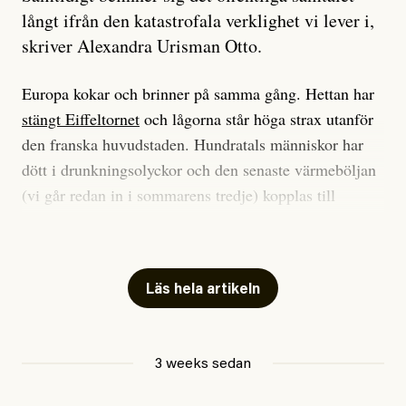
långt ifrån den katastrofala verklighet vi lever i,
skriver Alexandra Urisman Otto.
Europa kokar och brinner på samma gång. Hettan har
stängt Eiffeltornet
och lågorna står höga strax utanför
den franska huvudstaden. Hundratals människor har
dött i drunkningsolyckor och den senaste värmeböljan
(vi går redan in i sommarens tredje) kopplas till
tiotusentals för tidiga
dödsfall
.
Har du också panik i hettan? Känns det som en
mardröm? Bra, allt annat vore fullständigt orimligt.
Läs hela artikeln
Klimatforskaren Zeke Hausfather
skrev
på måndagen
att han brukar vara ganska återhållsam när han
3 weeks sedan
diskuterar klimatdata. Bara en enda gång – i