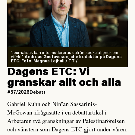
”Journalistik kan inte modereras utifrån spekulationer om
effekt.”
Andreas Gustavsson, chefredaktör på Dagens
ETC. Foto: Magnus Lejhall / TT /
Dagens ETC: Vi
granskar allt och alla
#57/2026
Debatt
Gabriel Kuhn och Ninïan Sassarinis-
McGowan ifrågasatte i en debattartikel i
Arbetaren två granskningar av Palestinarörelsen
och vänstern som Dagens ETC gjort under våren.