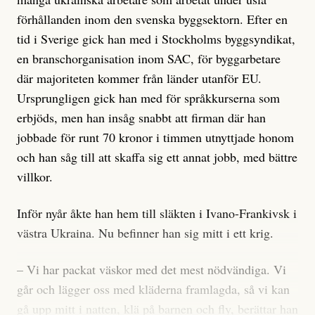
förhållanden inom den svenska byggsektorn. Efter en
tid i Sverige gick han med i Stockholms byggsyndikat,
en branschorganisation inom SAC, för byggarbetare
där majoriteten kommer från länder utanför EU.
Ursprungligen gick han med för språkkurserna som
erbjöds, men han insåg snabbt att firman där han
jobbade för runt 70 kronor i timmen utnyttjade honom
och han såg till att skaffa sig ett annat jobb, med bättre
villkor.
Inför nyår åkte han hem till släkten i Ivano-Frankivsk i
västra Ukraina. Nu befinner han sig mitt i ett krig.
– Vi har packat väskor med det mest nödvändiga. Vi
går och lägger oss med kläderna framlagda, så vi kan
gå upp mitt i natten, klä på barnen och fly, berättar han