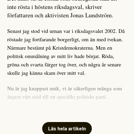
är sant, vad som är rykten”, utan den bidrar bara till
inte rösta i höstens riksdagsval, skriver
ännu mer ryktesspridning. Det finns inte ett enda bevis
författaren och aktivisten Jonas Lundström.
på eller ens ett övertygande argument för att den
misstänkta personen är en infiltratör. Det som läsaren
Senast jag stod vid urnan var i riksdagsvalet 2002. Då
får veta är att personen har ändrat sina politiska åsikter
röstade jag fortfarande borgerligt, om än med tvekan.
under åren, att den har raderat tidigare innehåll på sina
Närmare bestämt på Kristdemokraterna. Men en
sociala medier, att artikelns författare inte förstår sig
politisk ommålning av mitt liv hade börjat. Röda,
på personens ekonomi och att det tydligen finns
gröna och svarta färger tog över, och några år senare
anonyma röster inom rörelsen som säger saker som
skulle jag känna skam över mitt val.
”Om du frågar mig så är han en infiltratör”. Det kan
anses vara anledningar att titta närmare på personen,
Nu är jag knappast unik, vi är säkerligen många som
men ingenting av detta är tillräckligt för att hänga ut
ångrat vårt stöd till ett specifikt politiskt parti.
den. Personen nämns visserligen inte vid namn i
Avsevärt färre är de som fått kalla fötter inför
artikeln men är lätt att identifiera för alla som är aktiva
röstningen som sådan.
inom palestinarörelsen.
Mitt huvudargument för riksdagsvalsbojkott är etiskt.
Läs hela artikeln