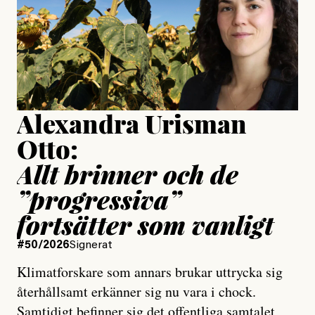
Jesper Lundby
Publicerad
15 July, 2026
Uppdaterad
15 July, 2026
Alexandra Urisman
Otto:
Allt brinner och de
”progressiva”
fortsätter som vanligt
#50/2026
Signerat
Klimatforskare som annars brukar uttrycka sig
återhållsamt erkänner sig nu vara i chock.
Samtidigt befinner sig det offentliga samtalet