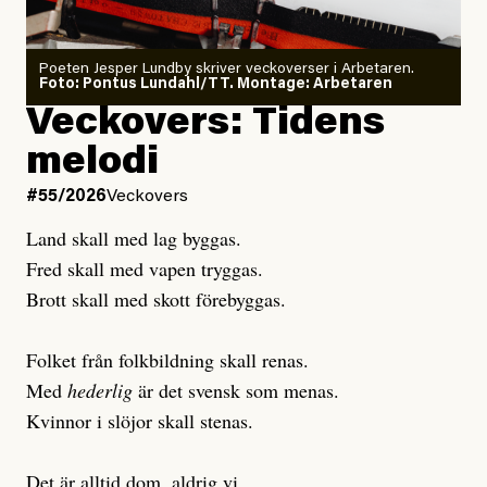
Poeten Jesper Lundby skriver veckoverser i Arbetaren.
Joel Kellgren
Foto: Pontus Lundahl/TT. Montage: Arbetaren
Debattartikel i Arbetaren
Veckovers: Tidens
Publicerad
3 August, 2026
Publicerad
6 August, 2026
melodi
Uppdaterad
3 August, 2026
Uppdaterad
6 August, 2026
#55/2026
Veckovers
Land skall med lag byggas.
Fred skall med vapen tryggas.
Brott skall med skott förebyggas.
Folket från folkbildning skall renas.
Med
hederlig
är det svensk som menas.
Kvinnor i slöjor skall stenas.
Det är alltid dom, aldrig vi.