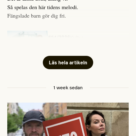
Så spelas den här tidens melodi.
Fängslade barn gör dig fri.
#54/2026
Kultur
Snart skrivs boken ”Barn i
fängelse”
Läs hela artikeln
Jesper Lundby
1 week sedan
Publicerad
29 July, 2026
Uppdaterad
29 July, 2026