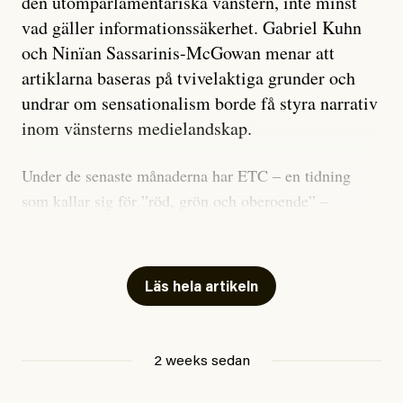
den utomparlamentariska vänstern, inte minst
vad gäller informationssäkerhet. Gabriel Kuhn
och Ninïan Sassarinis-McGowan menar att
artiklarna baseras på tvivelaktiga grunder och
undrar om sensationalism borde få styra narrativ
inom vänsterns medielandskap.
Under de senaste månaderna har ETC – en tidning
som kallar sig för ”röd, grön och oberoende” –
publicerat två artiklar som vi gärna vill kommentera.
Artiklarna väcker flera frågor: Vem är det som ETC
skriver för? Vad betyder det att vara en ”röd, grön och
Läs hela artikeln
oberoende” tidning? Och vad är egentligen bra
journalistik?
2 weeks sedan
Den första artikeln publicerades den 10 mars 2026.
Titeln är
”Mystiska mannen förföljde ministern –