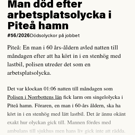
Man död efter
Jag lärde mig renovera
Vad betyder det att vara en röd, grön och oberoende
arbetsplatsolycka i
enligt uråldrig metod
tidning?
och lade min sista ungdom
Piteå hamn
på att laga en gammal bod.
Vad är bra journalistik?
#56/2026
Dödsolyckor på jobbet
Piteå: En man i 60 års-åldern avled natten till
Jag sökte ljuset och meningen,
Ett försök till korta svar som jag hoppas kan förtydliga
måndagen efter att ha kört in i en stenhög med
efter det som var rent, rätt och sant,
för Kuhn och Sassarinis-McGowan och andra hur jag
lastbil, polisen utreder det som en
och aldrig såg jag det klarare än
som chefredaktör ser på Dagens ETC:s uppdrag och
arbetsplatsolycka.
när jag ombord på bussen hjälpte en tant.
roll.
Det var klockan 01:06 natten till måndagen som
Vi skriver för våra läsare som vill bli informerade,
Polisen i Norrbottens län
fick larm om singelolycka i
#23/2026
Intervjun
överraskade, bekräftade, utmanade – och som kräver
Jesper Lundby: ”Livet i sig
Piteå hamn. Föraren, en man i 60-års åldern, ska ha
att vi granskar allt och alla.
är ganska politiskt”
kört in i en stenhög med lätt lastbil. Det är ännu okänt
exakt hur olyckan gick till. Mannen fördes med
Vi är som sagt en röd, grön och oberoende tidning.
ambulans till sjukhus men hans liv gick inte att rädda.
Det betyder en annan journalistik än vad du hittar i