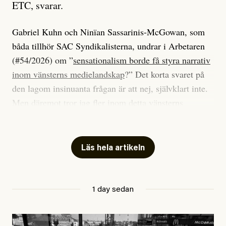
ETC, svarar.
Gabriel Kuhn och Ninïan Sassarinis-McGowan, som
båda tillhör SAC Syndikalisterna, undrar i Arbetaren
(#54/2026) om ”
sensationalism borde få styra narrativ
inom vänsterns medielandskap
?” Det korta svaret på
den lagom insinuanta frågan är att nej, självklart inte.
Men däremot tror jag fler inom detta vänsterns
medielandskap skulle må bra av en sund populism, i
betydelsen att göra avslöjande och undersökande
journalistik som vänder sig till många snarare än att
Läs hela artikeln
jaga inbördes beundran. Det har i alla fall fungerat för
Dagens ETC.
1 day sedan
Det är två specifika artiklar som Kuhn och Sassarinis-
McGowan riktar sin kritik mot.