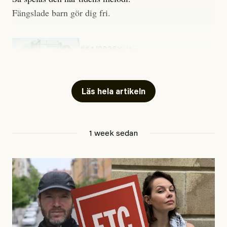
Fängslade barn gör dig fri.
#54/2026
Kultur
Snart skrivs boken ”Barn i
fängelse”
Läs hela artikeln
Jesper Lundby
1 week sedan
Publicerad
29 July, 2026
Uppdaterad
29 July, 2026