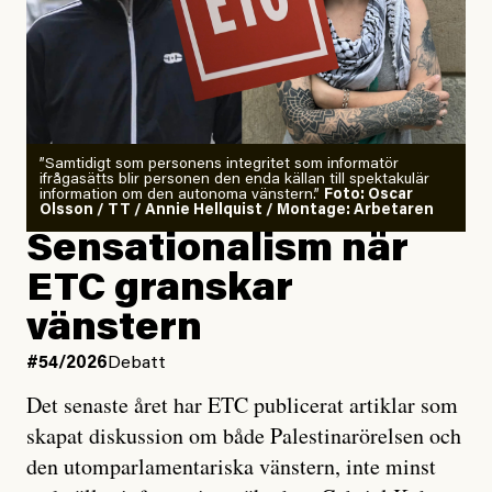
”Samtidigt som personens integritet som informatör
ifrågasätts blir personen den enda källan till spektakulär
information om den autonoma vänstern.”
Foto: Oscar
Olsson / TT / Annie Hellquist / Montage: Arbetaren
Sensationalism när
ETC granskar
vänstern
#54/2026
Debatt
Det senaste året har ETC publicerat artiklar som
skapat diskussion om både Palestinarörelsen och
den utomparlamentariska vänstern, inte minst