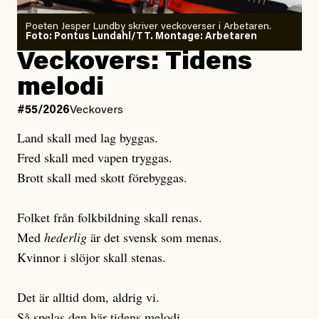
Poeten Jesper Lundby skriver veckoverser i Arbetaren.
Joel Kellgren
Foto: Pontus Lundahl/TT. Montage: Arbetaren
Debattartikel i Arbetaren
Veckovers: Tidens
Publicerad
3 August, 2026
Publicerad
6 August, 2026
melodi
Uppdaterad
3 August, 2026
Uppdaterad
6 August, 2026
#55/2026
Veckovers
Land skall med lag byggas.
Fred skall med vapen tryggas.
Brott skall med skott förebyggas.
Folket från folkbildning skall renas.
Med
hederlig
är det svensk som menas.
Kvinnor i slöjor skall stenas.
Det är alltid dom, aldrig vi.
Så spelas den här tidens melodi.