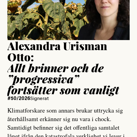
Jesper Lundby
Publicerad
15 July, 2026
Uppdaterad
15 July, 2026
Alexandra Urisman
Otto:
Allt brinner och de
”progressiva”
fortsätter som vanligt
#50/2026
Signerat
Klimatforskare som annars brukar uttrycka sig
återhållsamt erkänner sig nu vara i chock.
Samtidigt befinner sig det offentliga samtalet
långt ifrån den katastrofala verklighet vi lever i,