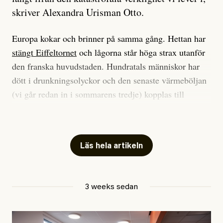
skriver Alexandra Urisman Otto.
Europa kokar och brinner på samma gång. Hettan har
stängt Eiffeltornet
och lågorna står höga strax utanför
den franska huvudstaden. Hundratals människor har
dött i drunkningsolyckor och den senaste värmeböljan
(vi går redan in i sommarens tredje) kopplas till
tiotusentals för tidiga
dödsfall
.
Har du också panik i hettan? Känns det som en
mardröm? Bra, allt annat vore fullständigt orimligt.
Läs hela artikeln
Klimatforskaren Zeke Hausfather
skrev
på måndagen
att han brukar vara ganska återhållsam när han
3 weeks sedan
diskuterar klimatdata. Bara en enda gång – i
september 2023, när de globala temperaturerna för