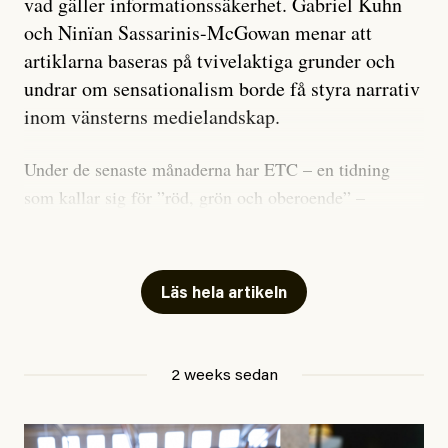
vad gäller informationssäkerhet. Gabriel Kuhn
och Ninïan Sassarinis-McGowan menar att
artiklarna baseras på tvivelaktiga grunder och
undrar om sensationalism borde få styra narrativ
inom vänsterns medielandskap.
Under de senaste månaderna har ETC – en tidning
som kallar sig för ”röd, grön och oberoende” –
publicerat två artiklar som vi gärna vill kommentera.
Artiklarna väcker flera frågor: Vem är det som ETC
skriver för? Vad betyder det att vara en ”röd, grön och
Läs hela artikeln
oberoende” tidning? Och vad är egentligen bra
journalistik?
2 weeks sedan
Den första artikeln publicerades den 10 mars 2026.
Titeln är
”Mystiska mannen förföljde ministern –
utpekas som israelisk infiltratör”
. Enligt ingressen