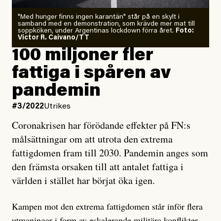
"Med hunger finns ingen karantän" står på en skylt i
samband med en demonstration, som krävde mer mat till
soppköken, under Argentinas lockdown förra året.
Foto:
Victor R. Caivano/TT
100 miljoner fler
fattiga i spåren av
pandemin
#3/2022
Utrikes
Coronakrisen har förödande effekter på FN:s
målsättningar om att utrota den extrema
fattigdomen fram till 2030. Pandemin anges som
den främsta orsaken till att antalet fattiga i
världen i stället har börjat öka igen.
Kampen mot den extrema fattigdomen står inför flera
utmaningar i form av eskalerande militära konflikter