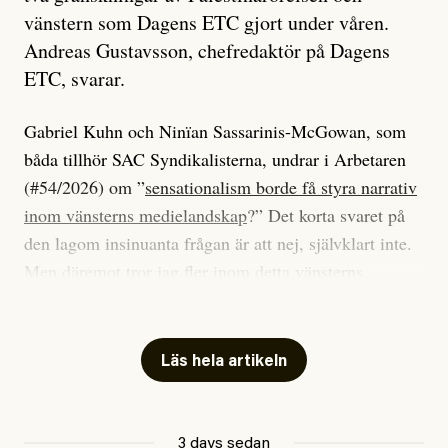
vänstern som Dagens ETC gjort under våren.
Andreas Gustavsson, chefredaktör på Dagens
ETC, svarar.
Gabriel Kuhn och Ninïan Sassarinis-McGowan, som
båda tillhör SAC Syndikalisterna, undrar i Arbetaren
(#54/2026) om ”
sensationalism borde få styra narrativ
inom vänsterns medielandskap
?” Det korta svaret på
den lagom insinuanta frågan är att nej, självklart inte.
Men däremot tror jag fler inom detta vänsterns
medielandskap skulle må bra av en sund populism, i
betydelsen att göra avslöjande och undersökande
journalistik som vänder sig till många snarare än att
Läs hela artikeln
jaga inbördes beundran. Det har i alla fall fungerat för
Dagens ETC.
3 days sedan