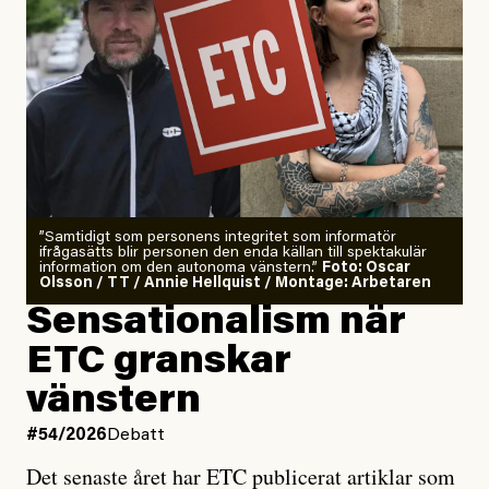
”Samtidigt som personens integritet som informatör
ifrågasätts blir personen den enda källan till spektakulär
information om den autonoma vänstern.”
Foto: Oscar
Olsson / TT / Annie Hellquist / Montage: Arbetaren
Sensationalism när
ETC granskar
vänstern
#54/2026
Debatt
Det senaste året har ETC publicerat artiklar som