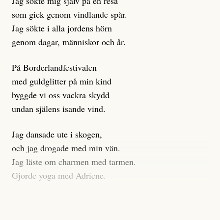
Jag sökte mig själv på en resa
klickbete är inte intressant för Dagens ETC.
som gick genom vindlande spår.
Journalistiken är låst. En klatschig men korrekt rubrik
Jag sökte i alla jordens hörn
gör förhoppningsvis att en nyfiken beställer
genom dagar, människor och år.
prenumeration, men den avslutas sekunder senare om
inte journalistiken levererar substans. Självklart bygger
På Borderlandfestivalen
dessa granskningar på olika källor, alltifrån domar till
med guldglitter på min kind
en mängd intervjupersoner, inklusive generös
byggde vi oss vackra skydd
möjlighet att bemöta för såväl personen vars motiv att
undan själens isande vind.
engagera sig i Palestinarörelsen ifrågasätts som de
grupper där Säpo-resursen samlade in uppgifter.
Jag dansade ute i skogen,
Researchen är grundlig.
och jag drogade med min vän.
Jag läste om charmen med tarmen.
Möjligen är det egentligen inte journalistikens metod
Gjorde yoga med Adriene.
som stör?
Jag gick till psykologen
Kuhn och Sassarinis-McGowan återkommer till att
för en ADHD-utredning.