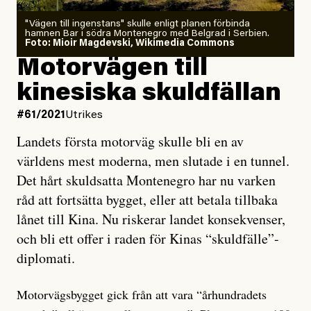
"Vägen till ingenstans" skulle enligt planen förbinda
hamnen Bar i södra Montenegro med Belgrad i Serbien.
Foto: Mioir Magdevski, Wikimedia Commons
Motorvägen till
kinesiska skuldfällan
#61/2021
Utrikes
Landets första motorväg skulle bli en av
världens mest moderna, men slutade i en tunnel.
Det hårt skuldsatta Montenegro har nu varken
råd att fortsätta bygget, eller att betala tillbaka
lånet till Kina. Nu riskerar landet konsekvenser,
och bli ett offer i raden för Kinas “skuldfälle”-
diplomati.
Motorvägsbygget gick från att vara “århundradets