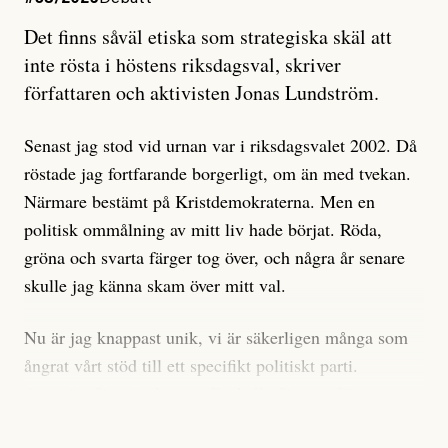
Artikeln undersöker inte, som ETC påstår, ”vad som
Det finns såväl etiska som strategiska skäl att
är sant, vad som är rykten”, utan den bidrar bara till
inte rösta i höstens riksdagsval, skriver
ännu mer ryktesspridning. Det finns inte ett enda bevis
författaren och aktivisten Jonas Lundström.
på eller ens ett övertygande argument för att den
misstänkta personen är en infiltratör. Det som läsaren
Senast jag stod vid urnan var i riksdagsvalet 2002. Då
får veta är att personen har ändrat sina politiska åsikter
röstade jag fortfarande borgerligt, om än med tvekan.
under åren, att den har raderat tidigare innehåll på sina
Närmare bestämt på Kristdemokraterna. Men en
sociala medier, att artikelns författare inte förstår sig
politisk ommålning av mitt liv hade börjat. Röda,
på personens ekonomi och att det tydligen finns
gröna och svarta färger tog över, och några år senare
anonyma röster inom rörelsen som säger saker som
skulle jag känna skam över mitt val.
”Om du frågar mig så är han en infiltratör”. Det kan
anses vara anledningar att titta närmare på personen,
Nu är jag knappast unik, vi är säkerligen många som
men ingenting av detta är tillräckligt för att hänga ut
ångrat vårt stöd till ett specifikt politiskt parti.
den. Personen nämns visserligen inte vid namn i
Avsevärt färre är de som fått kalla fötter inför
artikeln men är lätt att identifiera för alla som är aktiva
röstningen som sådan.