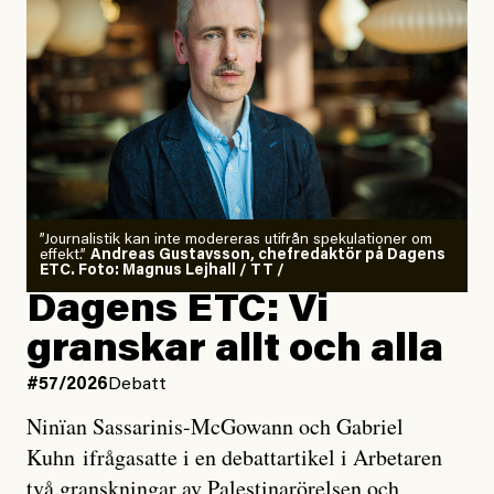
”Journalistik kan inte modereras utifrån spekulationer om
effekt.”
Andreas Gustavsson, chefredaktör på Dagens
ETC. Foto: Magnus Lejhall / TT /
Dagens ETC: Vi
granskar allt och alla
#57/2026
Debatt
Ninïan Sassarinis-McGowann och Gabriel
Kuhn ifrågasatte i en debattartikel i Arbetaren
två granskningar av Palestinarörelsen och