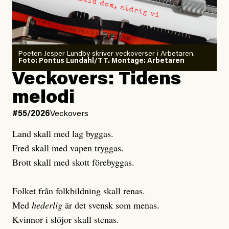
Sensationalism när ETC
granskar vänstern
Poeten Jesper Lundby skriver veckoverser i Arbetaren.
Joel Kellgren
Foto: Pontus Lundahl/TT. Montage: Arbetaren
Debattartikel i Arbetaren
Veckovers: Tidens
Publicerad
3 August, 2026
Publicerad
6 August, 2026
melodi
Uppdaterad
3 August, 2026
Uppdaterad
7 August, 2026
#55/2026
Veckovers
Land skall med lag byggas.
Fred skall med vapen tryggas.
Brott skall med skott förebyggas.
Folket från folkbildning skall renas.
Med
hederlig
är det svensk som menas.
Kvinnor i slöjor skall stenas.