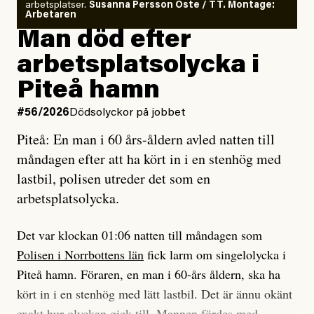
arbetsplatser.
Susanna Persson Öste / TT. Montage:
så säger jag tvärtemot.
Vem är det som Dagens ETC skriver för?
Arbetaren
Man död efter
Jag lärde mig renovera
Vad betyder det att vara en röd, grön och oberoende
arbetsplatsolycka i
enligt uråldrig metod
tidning?
och lade min sista ungdom
Piteå hamn
på att laga en gammal bod.
Vad är bra journalistik?
#56/2026
Dödsolyckor på jobbet
Piteå: En man i 60 års-åldern avled natten till
Jag sökte ljuset och meningen,
Ett försök till korta svar som jag hoppas kan förtydliga
måndagen efter att ha kört in i en stenhög med
efter det som var rent, rätt och sant,
för Kuhn och Sassarinis-McGowan och andra hur jag
lastbil, polisen utreder det som en
och aldrig såg jag det klarare än
som chefredaktör ser på Dagens ETC:s uppdrag och
arbetsplatsolycka.
när jag ombord på bussen hjälpte en tant.
roll.
Det var klockan 01:06 natten till måndagen som
Vi skriver för våra läsare som vill bli informerade,
Polisen i Norrbottens län
fick larm om singelolycka i
#23/2026
Intervjun
överraskade, bekräftade, utmanade – och som kräver
Jesper Lundby: ”Livet i sig
Piteå hamn. Föraren, en man i 60-års åldern, ska ha
att vi granskar allt och alla.
är ganska politiskt”
kört in i en stenhög med lätt lastbil. Det är ännu okänt
exakt hur olyckan gick till. Mannen fördes med