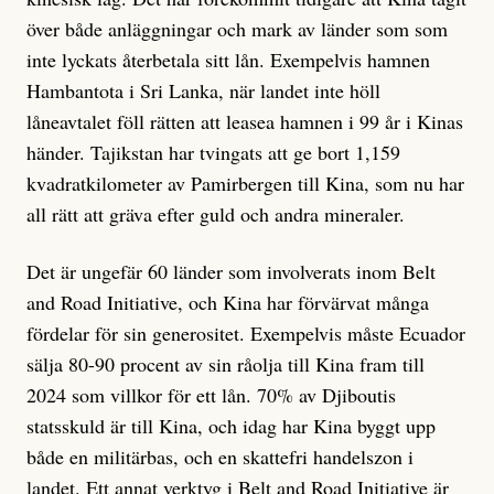
över både anläggningar och mark av länder som som
inte lyckats återbetala sitt lån. Exempelvis hamnen
Hambantota i Sri Lanka, när landet inte höll
låneavtalet föll rätten att leasea hamnen i 99 år i Kinas
händer. Tajikstan har tvingats att ge bort 1,159
kvadratkilometer av Pamirbergen till Kina, som nu har
all rätt att gräva efter guld och andra mineraler.
Det är ungefär 60 länder som involverats inom Belt
and Road Initiative, och Kina har förvärvat många
fördelar för sin generositet. Exempelvis måste Ecuador
sälja 80-90 procent av sin råolja till Kina fram till
2024 som villkor för ett lån. 70% av Djiboutis
statsskuld är till Kina, och idag har Kina byggt upp
både en militärbas, och en skattefri handelszon i
landet. Ett annat verktyg i Belt and Road Initiative är