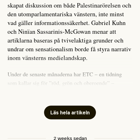
skapat diskussion om både Palestinarörelsen och
den utomparlamentariska vänstern, inte minst
vad gäller informationssäkerhet. Gabriel Kuhn
och Ninïan Sassarinis-McGowan menar att
artiklarna baseras på tvivelaktiga grunder och
undrar om sensationalism borde få styra narrativ
inom vänsterns medielandskap.
Under de senaste månaderna har ETC – en tidning
som kallar sig för ”röd, grön och oberoende” –
publicerat två artiklar som vi gärna vill kommentera.
Artiklarna väcker flera frågor: Vem är det som ETC
skriver för? Vad betyder det att vara en ”röd, grön och
Läs hela artikeln
oberoende” tidning? Och vad är egentligen bra
journalistik?
2 weeks sedan