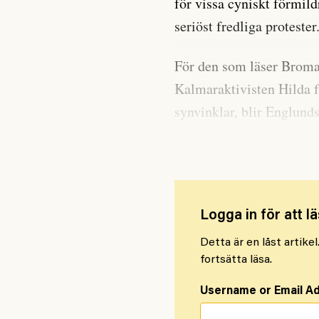
för vissa cyniskt förmild
seriöst fredliga protester
För den som läser Broman
Kalmaraktivisten Hilda få
synvinklar, blir Englunds
berättelser. Också polise
Logga in för att lä
Detta är en låst artike
fortsätta läsa.
Username or Email A