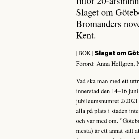
Inför 20-årsmin
Slaget om Götebo
Bromanders nove
Kent.
[BOK]
Slaget om Gö
Förord: Anna Hellgren, 
Vad ska man med ett utt
innerstad den 14–16 jun
jubileumsnumret 2/2021 a
alla på plats i staden int
och var med om. ”Götebo
mesta) är ett annat sätt 