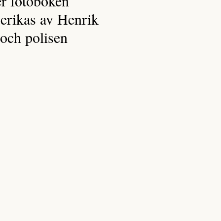
r fotoboken
berikas av Henrik
och polisen