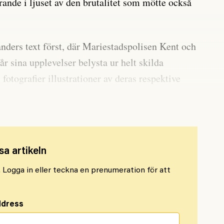
rande i ljuset av den brutalitet som mötte också
.
ders text först, där Mariestadspolisen Kent och
r sina upplevelser belysta ur helt skilda
 fotografier illustrationer av deras respektive
n kliver fram som individer på bilderna.
sa artikeln
l. Logga in eller teckna en prenumeration för att
ddress