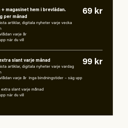
69 kr
n + magasinet hem i brevlådan.
ng per månad
låsta artiklar, digitala nyheter varje vecka
n
vlådan varje år
pp när du vill
99 kr
xtra slant varje månad
 låsta artiklar, digitala nyheter varje vardag
n
vlådan varje år Inga bindningstider – säg upp
extra slant varje månad
pp när du vill