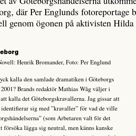
net av Göteborgshändelserna utkomme
rg, där Per Englunds fotoreportage 
ll genom ögonen på aktivisten Hilda 
teborg
Novell: Henrik Bromander, Foto: Per Englund
ryck kalla den samlade dramatiken i Göteborgs
i 2001? Brands redaktör Mathias Wåg väljer i
tt kalla det Göteborgskravallerna. Jag gissar att
e identifierar sig med ”kravaller” för vad de ville
rgshändelserna” (som Arbetaren valt för det
att försöka lägga sig neutral, men känns kanske