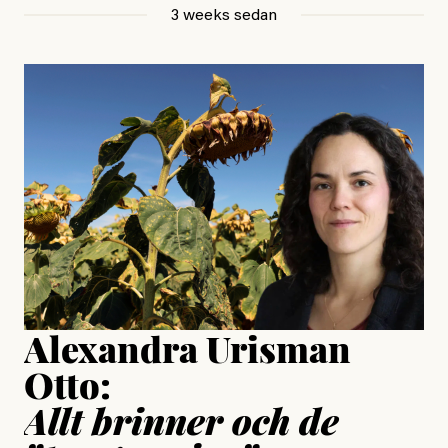
Betraktar en utan ett ord.
3 weeks sedan
, aktivist och författare
Jonas Lundström
#23/2026
Intervjun
Jesper Lundby: ”Livet i sig
är ganska politiskt”
Jonas Lundström
Publicerad
24 July, 2026
Jesper Lundby
Publicerad
15 July, 2026
Uppdaterad
15 July, 2026
Alexandra Urisman
Otto:
Allt brinner och de