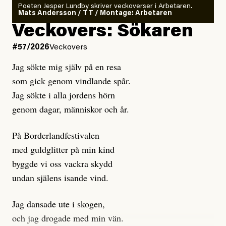
rekryteras och vad hon möter i den autonoma miljön.
Poeten Jesper Lundby skriver veckoverser i Arbetaren.
Mats Andersson / TT / Montage: Arbetaren
Kuhn och Sassarinis-McGowan hävdar att
Veckovers: Sökaren
Dagens ETC arbetar med ”opålitliga källor” för att
#57/2026
Veckovers
istället prioritera ”sensationalism och klickbete”. Nej,
Jag sökte mig själv på en resa
klickbete är inte intressant för Dagens ETC.
som gick genom vindlande spår.
Journalistiken är låst. En klatschig men korrekt rubrik
Jag sökte i alla jordens hörn
gör förhoppningsvis att en nyfiken beställer
genom dagar, människor och år.
prenumeration, men den avslutas sekunder senare om
inte journalistiken levererar substans. Självklart bygger
På Borderlandfestivalen
dessa granskningar på olika källor, alltifrån domar till
med guldglitter på min kind
en mängd intervjupersoner, inklusive generös
byggde vi oss vackra skydd
möjlighet att bemöta för såväl personen vars motiv att
undan själens isande vind.
engagera sig i Palestinarörelsen ifrågasätts som de
grupper där Säpo-resursen samlade in uppgifter.
Jag dansade ute i skogen,
Researchen är grundlig.
och jag drogade med min vän.