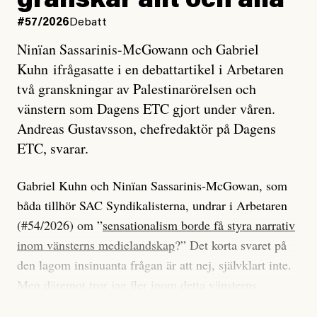
granskar allt och alla
#57/2026
Debatt
Ninïan Sassarinis-McGowann och Gabriel
Kuhn ifrågasatte i en debattartikel i Arbetaren
två granskningar av Palestinarörelsen och
vänstern som Dagens ETC gjort under våren.
Andreas Gustavsson, chefredaktör på Dagens
ETC, svarar.
Gabriel Kuhn och Ninïan Sassarinis-McGowan, som
båda tillhör SAC Syndikalisterna, undrar i Arbetaren
(#54/2026) om ”
sensationalism borde få styra narrativ
inom vänsterns medielandskap
?” Det korta svaret på
den lagom insinuanta frågan är att nej, självklart inte.
Men däremot tror jag fler inom detta vänsterns
medielandskap skulle må bra av en sund populism, i