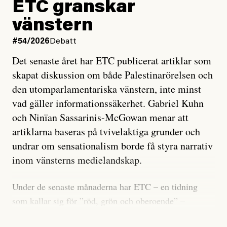
ETC granskar
vänstern
#54/2026
Debatt
Det senaste året har ETC publicerat artiklar som
skapat diskussion om både Palestinarörelsen och
den utomparlamentariska vänstern, inte minst
vad gäller informationssäkerhet. Gabriel Kuhn
och Ninïan Sassarinis-McGowan menar att
artiklarna baseras på tvivelaktiga grunder och
undrar om sensationalism borde få styra narrativ
inom vänsterns medielandskap.
Under de senaste månaderna har ETC – en tidning
som kallar sig för ”röd, grön och oberoende” –
publicerat två artiklar som vi gärna vill kommentera.