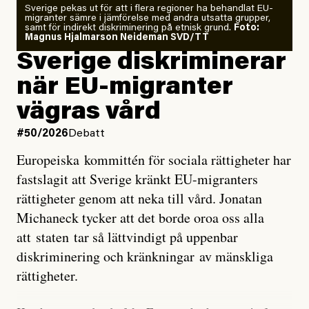
Sverige pekas ut för att i flera regioner ha behandlat EU-
analyserat hur de olika klimatmodellerna bedömer
migranter sämre i jämförelse med andra utsatta grupper,
samt för indirekt diskriminering på etnisk grund.
Foto:
läget för hur den begynnande El Niño-händelsen ska
Magnus Hjalmarson Neideman SVD/TT
utveckla sig. El Niño är ett återkommande
Sverige diskriminerar
väderfenomen som uppstår när havsvattnet i delar av
när EU-migranter
Stilla havet blir ovanligt varmt. Det påverkar vädret
vägras vård
över stora delar av världen och under
våren
har
forskare allt oftare varnat för att den här El Niñon
#50/2026
Debatt
kommer att bli extrem.
Europeiska kommittén för sociala rättigheter har
fastslagit att Sverige kränkt EU-migranters
Det verkar vara en underdrift, menar nu Zeke
rättigheter genom att neka till vård. Jonatan
Hausfather.
Michaneck tycker att det borde oroa oss alla
att staten tar så lättvindigt på uppenbar
”Det ser ut som att årets El Niño inte bara med stor
diskriminering och kränkningar av mänskliga
sannolikhet kommer att bli den starkaste sedan
rättigheter.
tillförlitliga mätningar inleddes – den kan till och med
bli den starkaste med en verkligt häpnadsväckande