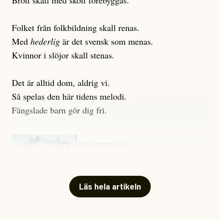
Brott skall med skott förebyggas.
Folket från folkbildning skall renas.
Med
hederlig
är det svensk som menas.
Kvinnor i slöjor skall stenas.
Det är alltid dom, aldrig vi.
Så spelas den här tidens melodi.
Fängslade barn gör dig fri.
#54/2026
Kultur
Snart skrivs boken ”Barn i
fängelse”
Läs hela artikeln
Jesper Lundby