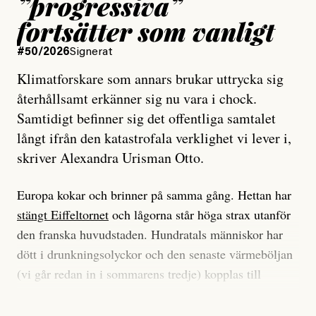
”progressiva”
fortsätter som vanligt
#50/2026
Signerat
Klimatforskare som annars brukar uttrycka sig
återhållsamt erkänner sig nu vara i chock.
Samtidigt befinner sig det offentliga samtalet
långt ifrån den katastrofala verklighet vi lever i,
skriver Alexandra Urisman Otto.
Europa kokar och brinner på samma gång. Hettan har
stängt Eiffeltornet
och lågorna står höga strax utanför
den franska huvudstaden. Hundratals människor har
dött i drunkningsolyckor och den senaste värmeböljan
(vi går redan in i sommarens tredje) kopplas till
tiotusentals för tidiga
dödsfall
.