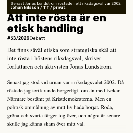
Senast Jonas Lundström röstade i ett riksdagsval var 2002.
ska en gå ut med det så fort det bara går för att skydda
Johan Nilsson / TT / privat.
rörelsen. Eller så har en inga bevis, bara misstankar,
Att inte rösta är en
och då ska en efterforska diskret, just för att inte skapa
etisk handling
oro inom rörelsen.
#53/2026
Debatt
Artikeln undersöker inte, som ETC påstår, ”vad som
Det finns såväl etiska som strategiska skäl att
är sant, vad som är rykten”, utan den bidrar bara till
inte rösta i höstens riksdagsval, skriver
ännu mer ryktesspridning. Det finns inte ett enda bevis
författaren och aktivisten Jonas Lundström.
på eller ens ett övertygande argument för att den
misstänkta personen är en infiltratör. Det som läsaren
Senast jag stod vid urnan var i riksdagsvalet 2002. Då
får veta är att personen har ändrat sina politiska åsikter
röstade jag fortfarande borgerligt, om än med tvekan.
under åren, att den har raderat tidigare innehåll på sina
Närmare bestämt på Kristdemokraterna. Men en
sociala medier, att artikelns författare inte förstår sig
politisk ommålning av mitt liv hade börjat. Röda,
på personens ekonomi och att det tydligen finns
gröna och svarta färger tog över, och några år senare
anonyma röster inom rörelsen som säger saker som
skulle jag känna skam över mitt val.
”Om du frågar mig så är han en infiltratör”. Det kan