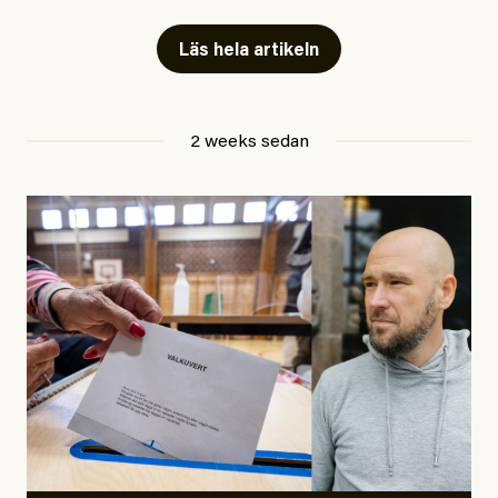
Artiklarna väcker flera frågor: Vem är det som ETC
skriver för? Vad betyder det att vara en ”röd, grön och
Läs hela artikeln
oberoende” tidning? Och vad är egentligen bra
journalistik?
2 weeks sedan
Den första artikeln publicerades den 10 mars 2026.
Titeln är
”Mystiska mannen förföljde ministern –
utpekas som israelisk infiltratör”
. Enligt ingressen
handlar artikeln om en person vars ”bakgrund skapar
splittring och oro i rörelsen”. Problemet är att artikeln
skapar betydligt mer oro i palestinarörelsen – och den
oberoende vänstern – än den porträtterade personen
eller dess bakgrund.
Det finns en väldigt enkel regel inom alla politiska
rörelser när det gäller misstänkta infiltratörer:
Antingen har en bevis på att de är infiltratörer, och då