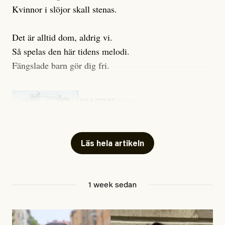
Kvinnor i slöjor skall stenas.
Det är alltid dom, aldrig vi.
Så spelas den här tidens melodi.
Fängslade barn gör dig fri.
#54/2026
Kultur
Snart skrivs boken ”Barn i
fängelse”
Läs hela artikeln
Jesper Lundby
1 week sedan
Publicerad
29 July, 2026
Uppdaterad
29 July, 2026