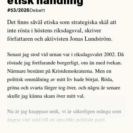
etisk handling
oro inom rörelsen.
#53/2026
Debatt
Artikeln undersöker inte, som ETC påstår, ”vad som
Det finns såväl etiska som strategiska skäl att
är sant, vad som är rykten”, utan den bidrar bara till
inte rösta i höstens riksdagsval, skriver
ännu mer ryktesspridning. Det finns inte ett enda bevis
författaren och aktivisten Jonas Lundström.
på eller ens ett övertygande argument för att den
misstänkta personen är en infiltratör. Det som läsaren
Senast jag stod vid urnan var i riksdagsvalet 2002. Då
får veta är att personen har ändrat sina politiska åsikter
röstade jag fortfarande borgerligt, om än med tvekan.
under åren, att den har raderat tidigare innehåll på sina
Närmare bestämt på Kristdemokraterna. Men en
sociala medier, att artikelns författare inte förstår sig
politisk ommålning av mitt liv hade börjat. Röda,
på personens ekonomi och att det tydligen finns
gröna och svarta färger tog över, och några år senare
anonyma röster inom rörelsen som säger saker som
skulle jag känna skam över mitt val.
”Om du frågar mig så är han en infiltratör”. Det kan
anses vara anledningar att titta närmare på personen,
Nu är jag knappast unik, vi är säkerligen många som
men ingenting av detta är tillräckligt för att hänga ut
ångrat vårt stöd till ett specifikt politiskt parti.
den. Personen nämns visserligen inte vid namn i
Avsevärt färre är de som fått kalla fötter inför