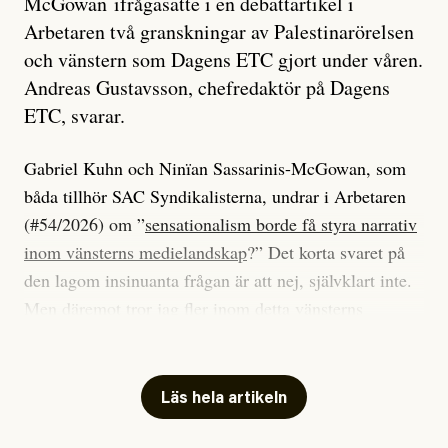
McGowan ifrågasatte i en debattartikel i
Arbetaren två granskningar av Palestinarörelsen
och vänstern som Dagens ETC gjort under våren.
Andreas Gustavsson, chefredaktör på Dagens
ETC, svarar.
Gabriel Kuhn och Ninïan Sassarinis-McGowan, som
båda tillhör SAC Syndikalisterna, undrar i Arbetaren
(#54/2026) om ”
sensationalism borde få styra narrativ
inom vänsterns medielandskap
?” Det korta svaret på
den lagom insinuanta frågan är att nej, självklart inte.
Men däremot tror jag fler inom detta vänsterns
medielandskap skulle må bra av en sund populism, i
betydelsen att göra avslöjande och undersökande
journalistik som vänder sig till många snarare än att
Läs hela artikeln
jaga inbördes beundran. Det har i alla fall fungerat för
Dagens ETC.