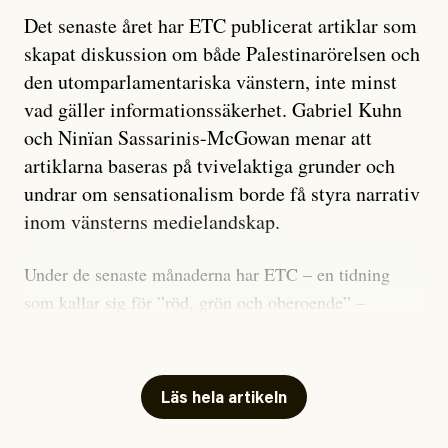
Det senaste året har ETC publicerat artiklar som
skapat diskussion om både Palestinarörelsen och
den utomparlamentariska vänstern, inte minst
vad gäller informationssäkerhet. Gabriel Kuhn
och Ninïan Sassarinis-McGowan menar att
artiklarna baseras på tvivelaktiga grunder och
undrar om sensationalism borde få styra narrativ
inom vänsterns medielandskap.
Under de senaste månaderna har ETC – en tidning
som kallar sig för ”röd, grön och oberoende” –
publicerat två artiklar som vi gärna vill kommentera.
Artiklarna väcker flera frågor: Vem är det som ETC
skriver för? Vad betyder det att vara en ”röd, grön och
Läs hela artikeln
oberoende” tidning? Och vad är egentligen bra
journalistik?