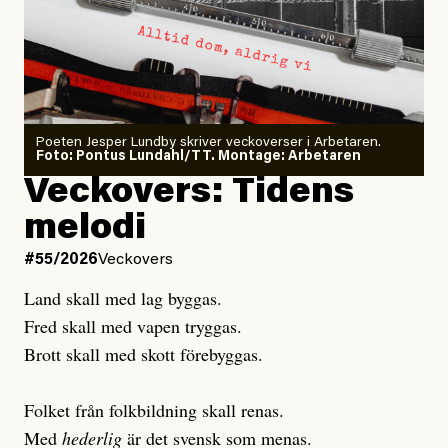
Dödsolyckorna har slutat
#54/2026
Debatt
minska
Sensationalism när ETC
granskar vänstern
Poeten Jesper Lundby skriver veckoverser i Arbetaren.
Joel Kellgren
Foto: Pontus Lundahl/TT. Montage: Arbetaren
Debattartikel i Arbetaren
Veckovers: Tidens
Publicerad
3 August, 2026
Publicerad
6 August, 2026
melodi
Uppdaterad
3 August, 2026
Uppdaterad
6 August, 2026
#55/2026
Veckovers
Land skall med lag byggas.
Fred skall med vapen tryggas.
Brott skall med skott förebyggas.
Folket från folkbildning skall renas.
Med
hederlig
är det svensk som menas.