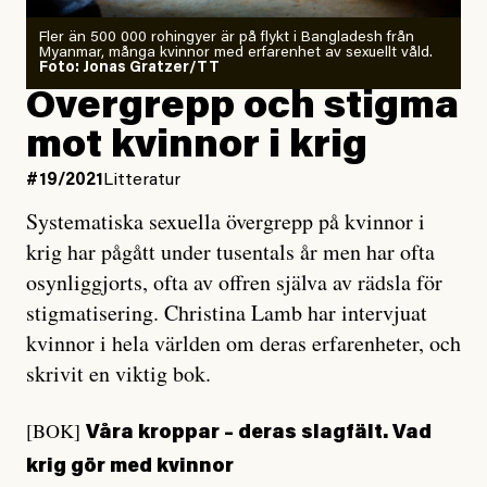
Fler än 500 000 rohingyer är på flykt i Bangladesh från
Myanmar, många kvinnor med erfarenhet av sexuellt våld.
Foto: Jonas Gratzer/TT
Övergrepp och stigma
mot kvinnor i krig
#19/2021
Litteratur
Systematiska sexuella övergrepp på kvinnor i
krig har pågått under tusentals år men har ofta
osynliggjorts, ofta av offren själva av rädsla för
stigmatisering. Christina Lamb har intervjuat
kvinnor i hela världen om deras erfarenheter, och
skrivit en viktig bok.
[BOK]
Våra kroppar – deras slagfält. Vad
krig gör med kvinnor