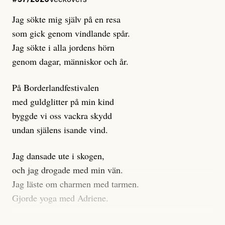
istället prioritera ”sensationalism och klickbete”. Nej,
Jag sökte mig själv på en resa
klickbete är inte intressant för Dagens ETC.
som gick genom vindlande spår.
Journalistiken är låst. En klatschig men korrekt rubrik
Jag sökte i alla jordens hörn
gör förhoppningsvis att en nyfiken beställer
genom dagar, människor och år.
prenumeration, men den avslutas sekunder senare om
inte journalistiken levererar substans. Självklart bygger
På Borderlandfestivalen
dessa granskningar på olika källor, alltifrån domar till
med guldglitter på min kind
en mängd intervjupersoner, inklusive generös
byggde vi oss vackra skydd
möjlighet att bemöta för såväl personen vars motiv att
undan själens isande vind.
engagera sig i Palestinarörelsen ifrågasätts som de
grupper där Säpo-resursen samlade in uppgifter.
Jag dansade ute i skogen,
Researchen är grundlig.
och jag drogade med min vän.
Jag läste om charmen med tarmen.
Möjligen är det egentligen inte journalistikens metod
Gjorde yoga med Adriene.
som stör?