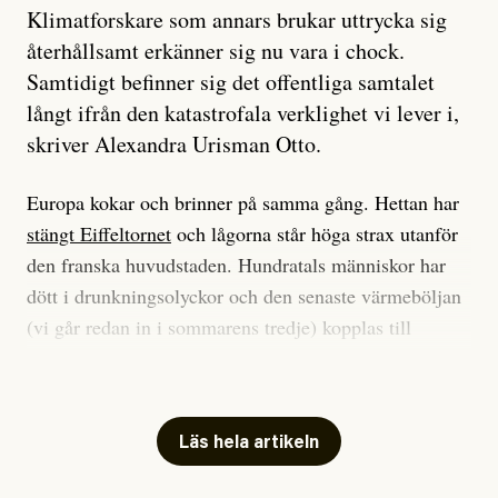
Klimatforskare som annars brukar uttrycka sig
återhållsamt erkänner sig nu vara i chock.
Samtidigt befinner sig det offentliga samtalet
långt ifrån den katastrofala verklighet vi lever i,
skriver Alexandra Urisman Otto.
Europa kokar och brinner på samma gång. Hettan har
stängt Eiffeltornet
och lågorna står höga strax utanför
den franska huvudstaden. Hundratals människor har
dött i drunkningsolyckor och den senaste värmeböljan
(vi går redan in i sommarens tredje) kopplas till
tiotusentals för tidiga
dödsfall
.
Har du också panik i hettan? Känns det som en
mardröm? Bra, allt annat vore fullständigt orimligt.
Läs hela artikeln