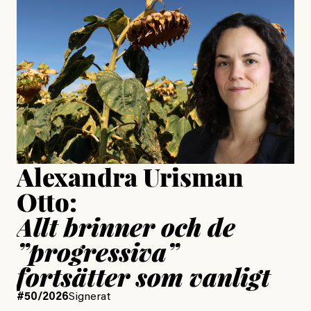
Jesper Lundby: ”Livet i sig
är ganska politiskt”
Jonas Lundström
Publicerad
24 July, 2026
Jesper Lundby
Publicerad
15 July, 2026
Uppdaterad
15 July, 2026
Alexandra Urisman
Otto:
Allt brinner och de
”progressiva”
fortsätter som vanligt
#50/2026
Signerat