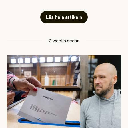
Artiklarna väcker flera frågor: Vem är det som ETC
skriver för? Vad betyder det att vara en ”röd, grön och
Läs hela artikeln
oberoende” tidning? Och vad är egentligen bra
journalistik?
2 weeks sedan
Den första artikeln publicerades den 10 mars 2026.
Titeln är
”Mystiska mannen förföljde ministern –
utpekas som israelisk infiltratör”
. Enligt ingressen
handlar artikeln om en person vars ”bakgrund skapar
splittring och oro i rörelsen”. Problemet är att artikeln
skapar betydligt mer oro i palestinarörelsen – och den
oberoende vänstern – än den porträtterade personen
eller dess bakgrund.
Det finns en väldigt enkel regel inom alla politiska
rörelser när det gäller misstänkta infiltratörer: