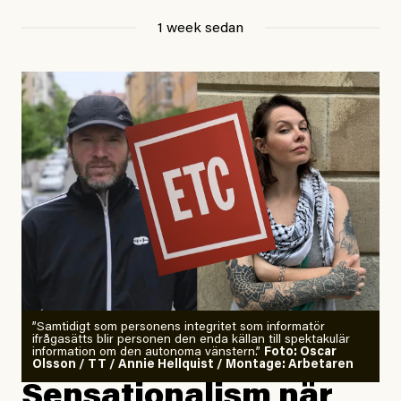
Jesper Lundby
1 week sedan
Publicerad
29 July, 2026
Uppdaterad
29 July, 2026
”Samtidigt som personens integritet som informatör
ifrågasätts blir personen den enda källan till spektakulär
information om den autonoma vänstern.”
Foto: Oscar
Olsson / TT / Annie Hellquist / Montage: Arbetaren
Sensationalism när