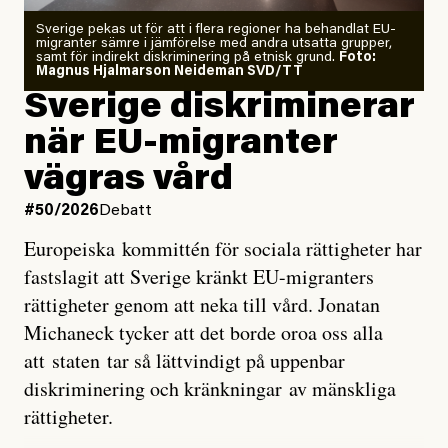
Zeke Hausfather är chockad igen efter att ha
Sverige pekas ut för att i flera regioner ha behandlat EU-
analyserat hur de olika klimatmodellerna bedömer
migranter sämre i jämförelse med andra utsatta grupper,
samt för indirekt diskriminering på etnisk grund.
Foto:
läget för hur den begynnande El Niño-händelsen ska
Magnus Hjalmarson Neideman SVD/TT
utveckla sig. El Niño är ett återkommande
Sverige diskriminerar
väderfenomen som uppstår när havsvattnet i delar av
när EU-migranter
Stilla havet blir ovanligt varmt. Det påverkar vädret
vägras vård
över stora delar av världen och under
våren
har
forskare allt oftare varnat för att den här El Niñon
#50/2026
Debatt
kommer att bli extrem.
Europeiska kommittén för sociala rättigheter har
fastslagit att Sverige kränkt EU-migranters
Det verkar vara en underdrift, menar nu Zeke
rättigheter genom att neka till vård. Jonatan
Hausfather.
Michaneck tycker att det borde oroa oss alla
att staten tar så lättvindigt på uppenbar
”Det ser ut som att årets El Niño inte bara med stor
diskriminering och kränkningar av mänskliga
sannolikhet kommer att bli den starkaste sedan
rättigheter.
tillförlitliga mätningar inleddes – den kan till och med