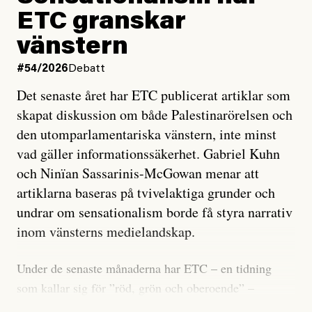
ETC granskar
vänstern
#54/2026
Debatt
Det senaste året har ETC publicerat artiklar som
skapat diskussion om både Palestinarörelsen och
den utomparlamentariska vänstern, inte minst
vad gäller informationssäkerhet. Gabriel Kuhn
och Ninïan Sassarinis-McGowan menar att
artiklarna baseras på tvivelaktiga grunder och
undrar om sensationalism borde få styra narrativ
inom vänsterns medielandskap.
Under de senaste månaderna har ETC – en tidning
som kallar sig för ”röd, grön och oberoende” –
publicerat två artiklar som vi gärna vill kommentera.