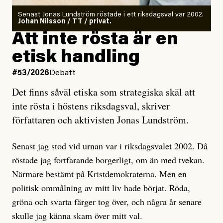
Antingen har en bevis på att de är infiltratörer, och då
Senast Jonas Lundström röstade i ett riksdagsval var 2002.
ska en gå ut med det så fort det bara går för att skydda
Johan Nilsson / TT / privat.
rörelsen. Eller så har en inga bevis, bara misstankar,
Att inte rösta är en
och då ska en efterforska diskret, just för att inte skapa
etisk handling
oro inom rörelsen.
#53/2026
Debatt
Artikeln undersöker inte, som ETC påstår, ”vad som
Det finns såväl etiska som strategiska skäl att
är sant, vad som är rykten”, utan den bidrar bara till
inte rösta i höstens riksdagsval, skriver
ännu mer ryktesspridning. Det finns inte ett enda bevis
författaren och aktivisten Jonas Lundström.
på eller ens ett övertygande argument för att den
misstänkta personen är en infiltratör. Det som läsaren
Senast jag stod vid urnan var i riksdagsvalet 2002. Då
får veta är att personen har ändrat sina politiska åsikter
röstade jag fortfarande borgerligt, om än med tvekan.
under åren, att den har raderat tidigare innehåll på sina
Närmare bestämt på Kristdemokraterna. Men en
sociala medier, att artikelns författare inte förstår sig
politisk ommålning av mitt liv hade börjat. Röda,
på personens ekonomi och att det tydligen finns
gröna och svarta färger tog över, och några år senare
anonyma röster inom rörelsen som säger saker som
skulle jag känna skam över mitt val.