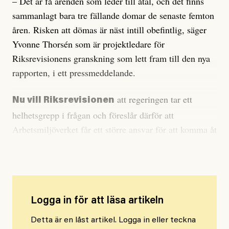
– Det är få ärenden som leder till åtal, och det finns
sammanlagt bara tre fällande domar de senaste femton
åren. Risken att dömas är näst intill obefintlig, säger
Yvonne Thorsén som är projektledare för
Riksrevisionens granskning som lett fram till den nya
rapporten, i ett pressmeddelande.
att regeringen tar ett
Nu vill Riksrevisionen
helhetsgrepp i frågan och föreslår därför att
Arbetsmiljöverket får ett större ansvar för att komma åt
missförhållandena som råder på många håll.
Logga in för att läsa artikeln
Detta är en låst artikel. Logga in eller teckna