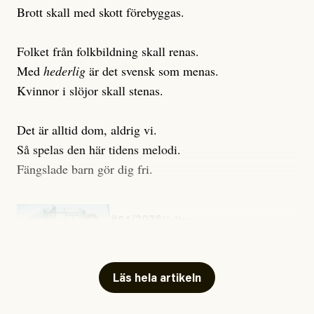
Brott skall med skott förebyggas.
Folket från folkbildning skall renas.
Med
hederlig
är det svensk som menas.
Kvinnor i slöjor skall stenas.
Det är alltid dom, aldrig vi.
Så spelas den här tidens melodi.
Fängslade barn gör dig fri.
#54/2026
Kultur
Snart skrivs boken ”Barn i
fängelse”
Läs hela artikeln