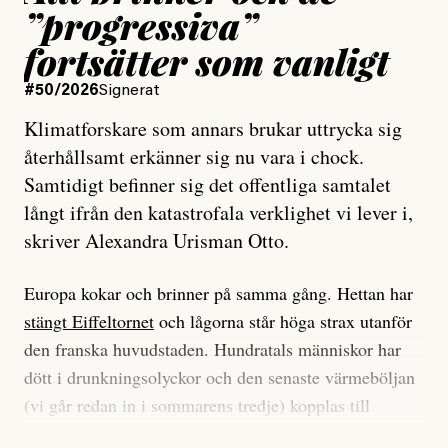
”progressiva”
fortsätter som vanligt
#50/2026
Signerat
Klimatforskare som annars brukar uttrycka sig
återhållsamt erkänner sig nu vara i chock.
Samtidigt befinner sig det offentliga samtalet
långt ifrån den katastrofala verklighet vi lever i,
skriver Alexandra Urisman Otto.
Europa kokar och brinner på samma gång. Hettan har
stängt Eiffeltornet
och lågorna står höga strax utanför
den franska huvudstaden. Hundratals människor har
dött i drunkningsolyckor och den senaste värmeböljan
(vi går redan in i sommarens tredje) kopplas till
tiotusentals för tidiga
dödsfall
.