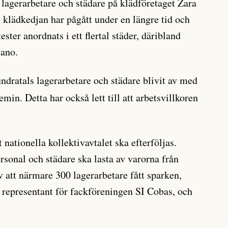
al lagerarbetare och städare på klädföretaget Zara
id klädkedjan har pågått under en längre tid och
ter anordnats i ett flertal städer, däribland
lano.
ndratals lagerarbetare och städare blivit av med
in. Detta har också lett till att arbetsvillkoren
 nationella kollektivavtalet ska efterföljas.
ersonal och städare ska lasta av varorna från
av att närmare 300 lagerarbetare fått sparken,
epresentant för fackföreningen SI Cobas, och