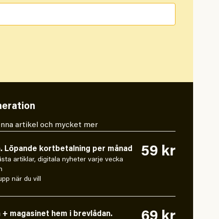
eration
 denna artikel och mycket mer
59 kr
n. Löpande kortbetalning per månad
låsta artiklar, digitala nyheter varje vecka
n
pp när du vill
69 kr
n + magasinet hem i brevlådan.