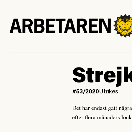
Strejk
#53/2020
Utrikes
Det har endast gått någr
efter flera månaders loc