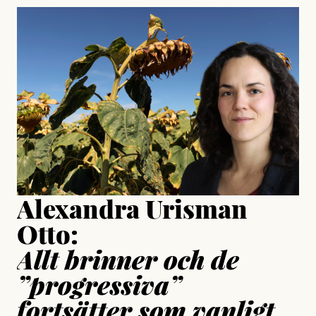
#23/2026
Intervjun
Jesper Lundby: ”Livet i sig
är ganska politiskt”
Jonas Lundström
Publicerad
24 July, 2026
Jesper Lundby
Publicerad
15 July, 2026
Uppdaterad
15 July, 2026
Alexandra Urisman
Otto:
Allt brinner och de
”progressiva”
fortsätter som vanligt