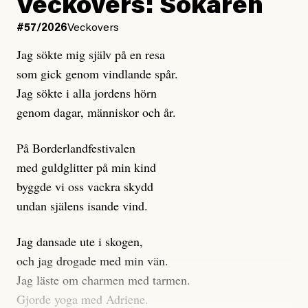
Kuhn och Sassarinis-McGowan hävdar att
Veckovers: Sökaren
Dagens ETC arbetar med ”opålitliga källor” för att
#57/2026
Veckovers
istället prioritera ”sensationalism och klickbete”. Nej,
Jag sökte mig själv på en resa
klickbete är inte intressant för Dagens ETC.
som gick genom vindlande spår.
Journalistiken är låst. En klatschig men korrekt rubrik
Jag sökte i alla jordens hörn
gör förhoppningsvis att en nyfiken beställer
genom dagar, människor och år.
prenumeration, men den avslutas sekunder senare om
inte journalistiken levererar substans. Självklart bygger
På Borderlandfestivalen
dessa granskningar på olika källor, alltifrån domar till
med guldglitter på min kind
en mängd intervjupersoner, inklusive generös
byggde vi oss vackra skydd
möjlighet att bemöta för såväl personen vars motiv att
undan själens isande vind.
engagera sig i Palestinarörelsen ifrågasätts som de
grupper där Säpo-resursen samlade in uppgifter.
Jag dansade ute i skogen,
Researchen är grundlig.
och jag drogade med min vän.
Jag läste om charmen med tarmen.
Möjligen är det egentligen inte journalistikens metod
Gjorde yoga med Adriene.