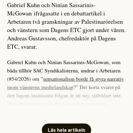
Gabriel Kuhn och Ninïan Sassarinis-
McGowan ifrågasatte i en debattartikel i
Arbetaren två granskningar av Palestinarörelsen
och vänstern som Dagens ETC gjort under våren.
Andreas Gustavsson, chefredaktör på Dagens
ETC, svarar.
Gabriel Kuhn och Ninïan Sassarinis-McGowan, som
båda tillhör SAC Syndikalisterna, undrar i Arbetaren
(#54/2026) om ”
sensationalism borde få styra narrativ
inom vänsterns medielandskap
?” Det korta svaret på
den lagom insinuanta frågan är att nej, självklart inte.
Men däremot tror jag fler inom detta vänsterns
medielandskap skulle må bra av en sund populism, i
betydelsen att göra avslöjande och undersökande
journalistik som vänder sig till många snarare än att
Läs hela artikeln