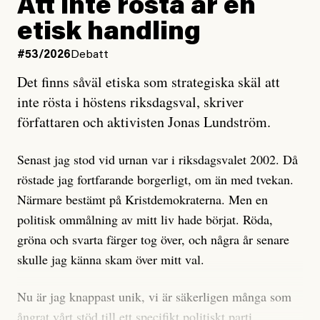
Att inte rösta är en
och då ska en efterforska diskret, just för att inte skapa
etisk handling
oro inom rörelsen.
#53/2026
Debatt
Artikeln undersöker inte, som ETC påstår, ”vad som
Det finns såväl etiska som strategiska skäl att
är sant, vad som är rykten”, utan den bidrar bara till
inte rösta i höstens riksdagsval, skriver
ännu mer ryktesspridning. Det finns inte ett enda bevis
författaren och aktivisten Jonas Lundström.
på eller ens ett övertygande argument för att den
misstänkta personen är en infiltratör. Det som läsaren
Senast jag stod vid urnan var i riksdagsvalet 2002. Då
får veta är att personen har ändrat sina politiska åsikter
röstade jag fortfarande borgerligt, om än med tvekan.
under åren, att den har raderat tidigare innehåll på sina
Närmare bestämt på Kristdemokraterna. Men en
sociala medier, att artikelns författare inte förstår sig
politisk ommålning av mitt liv hade börjat. Röda,
på personens ekonomi och att det tydligen finns
gröna och svarta färger tog över, och några år senare
anonyma röster inom rörelsen som säger saker som
skulle jag känna skam över mitt val.
”Om du frågar mig så är han en infiltratör”. Det kan
anses vara anledningar att titta närmare på personen,
Nu är jag knappast unik, vi är säkerligen många som
men ingenting av detta är tillräckligt för att hänga ut
ångrat vårt stöd till ett specifikt politiskt parti.