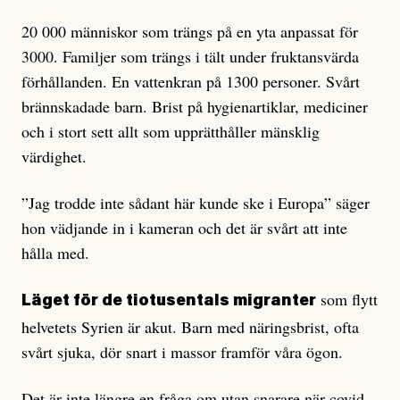
20 000 människor som trängs på en yta anpassat för
3000. Familjer som trängs i tält under fruktansvärda
förhållanden. En vattenkran på 1300 personer. Svårt
brännskadade barn. Brist på hygienartiklar, mediciner
och i stort sett allt som upprätthåller mänsklig
värdighet.
”Jag trodde inte sådant här kunde ske i Europa” säger
hon vädjande in i kameran och det är svårt att inte
hålla med.
som flytt
Läget för de tiotusentals migranter
helvetets Syrien är akut. Barn med näringsbrist, ofta
svårt sjuka, dör snart i massor framför våra ögon.
Det är inte längre en fråga om utan snarare när covid-