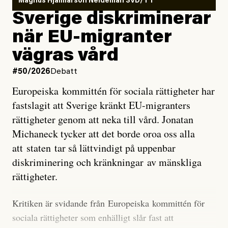
Magnus Hjalmarson Neideman SVD/TT
utveckla sig. El Niño är ett återkommande
Sverige diskriminerar
väderfenomen som uppstår när havsvattnet i delar av
när EU-migranter
Stilla havet blir ovanligt varmt. Det påverkar vädret
vägras vård
över stora delar av världen och under
våren
har
forskare allt oftare varnat för att den här El Niñon
#50/2026
Debatt
kommer att bli extrem.
Europeiska kommittén för sociala rättigheter har
fastslagit att Sverige kränkt EU-migranters
Det verkar vara en underdrift, menar nu Zeke
rättigheter genom att neka till vård. Jonatan
Hausfather.
Michaneck tycker att det borde oroa oss alla
att staten tar så lättvindigt på uppenbar
”Det ser ut som att årets El Niño inte bara med stor
diskriminering och kränkningar av mänskliga
sannolikhet kommer att bli den starkaste sedan
rättigheter.
tillförlitliga mätningar inleddes – den kan till och med
bli den starkaste med en verkligt häpnadsväckande
Kritiken är svidande från Europeiska kommittén för
marginal”, skriver han.
sociala rättigheter som enhälligt slår fast att