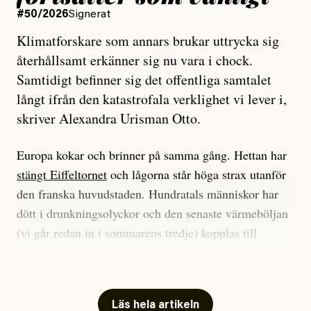
#50/2026
Signerat
Klimatforskare som annars brukar uttrycka sig
återhållsamt erkänner sig nu vara i chock.
Samtidigt befinner sig det offentliga samtalet
långt ifrån den katastrofala verklighet vi lever i,
skriver Alexandra Urisman Otto.
Europa kokar och brinner på samma gång. Hettan har
stängt Eiffeltornet
och lågorna står höga strax utanför
den franska huvudstaden. Hundratals människor har
dött i drunkningsolyckor och den senaste värmeböljan
(vi går redan in i sommarens tredje) kopplas till
tiotusentals för tidiga
dödsfall
.
Har du också panik i hettan? Känns det som en
mardröm? Bra, allt annat vore fullständigt orimligt.
Läs hela artikeln