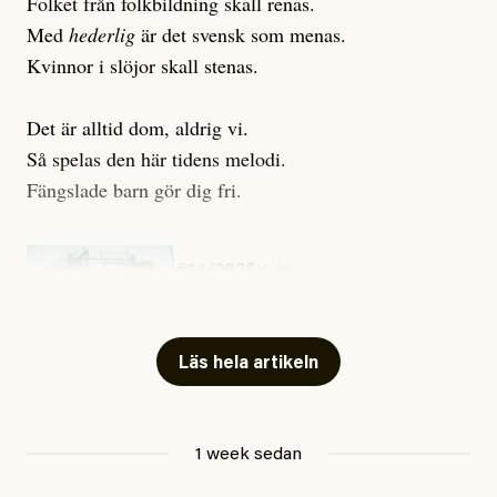
Folket från folkbildning skall renas.
Med
hederlig
är det svensk som menas.
Kvinnor i slöjor skall stenas.
Det är alltid dom, aldrig vi.
Så spelas den här tidens melodi.
Fängslade barn gör dig fri.
#54/2026
Kultur
Snart skrivs boken ”Barn i
fängelse”
Läs hela artikeln
Jesper Lundby
1 week sedan
Publicerad
29 July, 2026