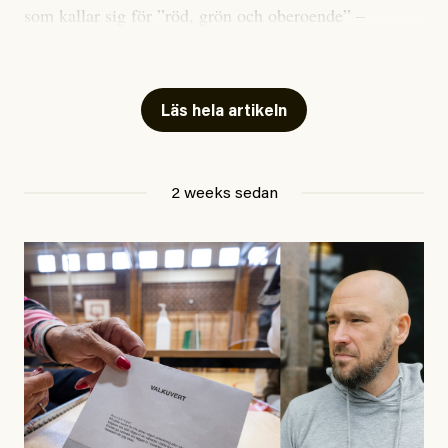
som kallar sig för ”röd, grön och oberoende” –
publicerat två artiklar som vi gärna vill kommentera.
Artiklarna väcker flera frågor: Vem är det som ETC
skriver för? Vad betyder det att vara en ”röd, grön och
Läs hela artikeln
oberoende” tidning? Och vad är egentligen bra
journalistik?
2 weeks sedan
Den första artikeln publicerades den 10 mars 2026.
Titeln är
”Mystiska mannen förföljde ministern –
utpekas som israelisk infiltratör”
. Enligt ingressen
handlar artikeln om en person vars ”bakgrund skapar
splittring och oro i rörelsen”. Problemet är att artikeln
skapar betydligt mer oro i palestinarörelsen – och den
oberoende vänstern – än den porträtterade personen
eller dess bakgrund.