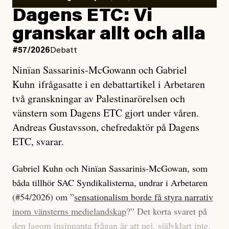
Dagens ETC: Vi
granskar allt och alla
#57/2026
Debatt
Ninïan Sassarinis-McGowann och Gabriel
Kuhn ifrågasatte i en debattartikel i Arbetaren
två granskningar av Palestinarörelsen och
vänstern som Dagens ETC gjort under våren.
Andreas Gustavsson, chefredaktör på Dagens
ETC, svarar.
Gabriel Kuhn och Ninïan Sassarinis-McGowan, som
båda tillhör SAC Syndikalisterna, undrar i Arbetaren
(#54/2026) om ”
sensationalism borde få styra narrativ
inom vänsterns medielandskap
?” Det korta svaret på
den lagom insinuanta frågan är att nej, självklart inte.