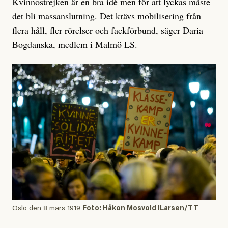
Kvinnostrejken är en bra idé men för att lyckas måste
det bli massanslutning. Det krävs mobilisering från
flera håll, fler rörelser och fackförbund, säger Daria
Bogdanska, medlem i Malmö LS.
Oslo den 8 mars 1919
Foto: Håkon Mosvold lLarsen/TT