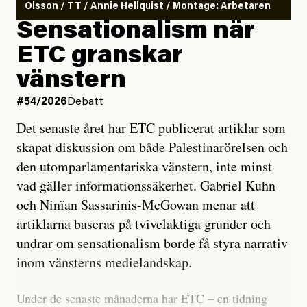
Olsson / TT / Annie Hellquist / Montage: Arbetaren
Sensationalism när
ETC granskar
vänstern
#54/2026
Debatt
Det senaste året har ETC publicerat artiklar som
skapat diskussion om både Palestinarörelsen och
den utomparlamentariska vänstern, inte minst
vad gäller informationssäkerhet. Gabriel Kuhn
och Ninïan Sassarinis-McGowan menar att
artiklarna baseras på tvivelaktiga grunder och
undrar om sensationalism borde få styra narrativ
inom vänsterns medielandskap.
Under de senaste månaderna har ETC – en tidning