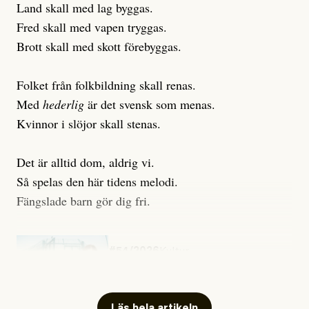
Land skall med lag byggas.
Fred skall med vapen tryggas.
Brott skall med skott förebyggas.
Folket från folkbildning skall renas.
Med
hederlig
är det svensk som menas.
Kvinnor i slöjor skall stenas.
Det är alltid dom, aldrig vi.
Så spelas den här tidens melodi.
Fängslade barn gör dig fri.
#54/2026
Kultur
Snart skrivs boken ”Barn i
fängelse”
Läs hela artikeln