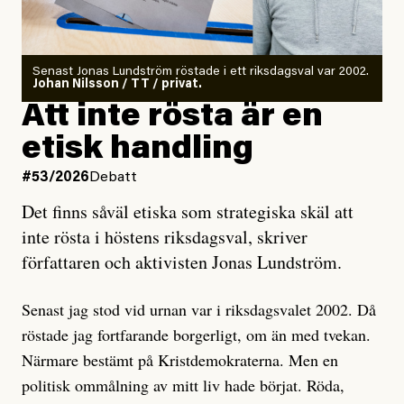
Det finns en väldigt enkel regel inom alla politiska
rörelser när det gäller misstänkta infiltratörer:
Antingen har en bevis på att de är infiltratörer, och då
Senast Jonas Lundström röstade i ett riksdagsval var 2002.
ska en gå ut med det så fort det bara går för att skydda
Johan Nilsson / TT / privat.
rörelsen. Eller så har en inga bevis, bara misstankar,
Att inte rösta är en
och då ska en efterforska diskret, just för att inte skapa
etisk handling
oro inom rörelsen.
#53/2026
Debatt
Artikeln undersöker inte, som ETC påstår, ”vad som
Det finns såväl etiska som strategiska skäl att
är sant, vad som är rykten”, utan den bidrar bara till
inte rösta i höstens riksdagsval, skriver
ännu mer ryktesspridning. Det finns inte ett enda bevis
författaren och aktivisten Jonas Lundström.
på eller ens ett övertygande argument för att den
misstänkta personen är en infiltratör. Det som läsaren
Senast jag stod vid urnan var i riksdagsvalet 2002. Då
får veta är att personen har ändrat sina politiska åsikter
röstade jag fortfarande borgerligt, om än med tvekan.
under åren, att den har raderat tidigare innehåll på sina
Närmare bestämt på Kristdemokraterna. Men en
sociala medier, att artikelns författare inte förstår sig
politisk ommålning av mitt liv hade börjat. Röda,